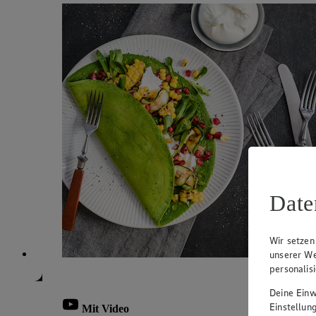
Date
Wir setzen
unserer We
personalis
Deine Einwi
Einstellun
Mit Video