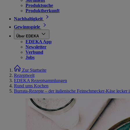
Sortiment
Produktsuche
Produktherkunft
Nachhaltigkeit
Gewinnspiele
Über EDEKA
EDEKA App
Newsletter
Verbund
Jobs
Zur Startseite
Rezeptwelt
EDEKA Rezeptsammlungen
Rund ums Kochen
Burrata-Rezepte – der italienische Feinschmecker-Käse lecker i