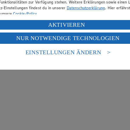
Funktionalitäten zur Verfügung stehen. Weitere Erklärungen sowie einen L
z-Einstellungen findest du in unserer
Datenschutzerklärung
. Hier erfährs
 unsere
Cookie-Policy
.
ung deiner personenbezogenen Daten in den USA durch Facebook und Yo
AKTIVIEREN
f „Aktivieren“ klickst, willigst du im Sinne des Art. 49 Abs. 1 Satz 1 lit
NUR NOTWENDIGE TECHNOLOGIEN
deine Daten in den USA verarbeitet werden. Der EuGH sieht die USA als 
 europäischen Standards nicht angemessenen Datenschutzniveau an. Es b
es Zugriffs durch US-amerikanische Behörden.
EINSTELLUNGEN ÄNDERN
nen zum Herausgeber der Seite findest du im
Impressum