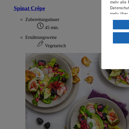
mehr alle 
Spinat Crêpe
Datenschut
mehr über
Zubereitungsdauer
Verarbeit
45 min.
Wenn du au
Ernährungsweise
ein, dass 
einem nach
Vegetarisch
Risiko ein
Informatio