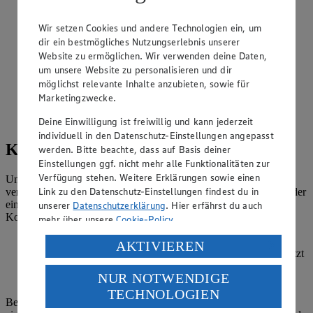
Ernährungsweise
Wir setzen Cookies und andere Technologien ein, um
Vegan
dir ein bestmögliches Nutzungserlebnis unserer
Website zu ermöglichen. Wir verwenden deine Daten,
Ernährungsweise
um unsere Website zu personalisieren und dir
Glutenfrei
möglichst relevante Inhalte anzubieten, sowie für
Marketingzwecke.
Ernährungsweise
Laktosefrei
Deine Einwilligung ist freiwillig und kann jederzeit
individuell in den Datenschutz-Einstellungen angepasst
Konservieren: einkochen & einmachen
werden. Bitte beachte, dass auf Basis deiner
Einstellungen ggf. nicht mehr alle Funktionalitäten zur
Verfügung stehen. Weitere Erklärungen sowie einen
Um Obst und Gemüse möglichst lange haltbar zu machen, gibt es
Link zu den Datenschutz-Einstellungen findest du in
verschiedene Möglichkeiten. Du kannst es entweder einkochen oder
einmachen. Aber worin liegt der Unterschied der beiden
unserer
Datenschutzerklärung
. Hier erfährst du auch
Konservierungsmethoden?
mehr über unsere
Cookie-Policy
.
Beim
Einkochen
werden Obst oder Gemüse direkt in ein
Verarbeitung deiner personenbezogenen Daten in den
AKTIVIEREN
spezielles Glas gefüllt, das anschließend im Wasserbad erhitzt
USA durch Facebook und YouTube:
wird. Dadurch werden die frischen Lebensmittel sterilisiert
NUR NOTWENDIGE
und haltbar gemacht.
Wenn du auf „Aktivieren“ klickst, willigst du im Sinne
TECHNOLOGIEN
des Art. 49 Abs. 1 Satz 1 lit. a) DSGVO ein, dass deine
Beim
Einmachen
werden die Lebensmittel – meistens Obst – in
Daten in den USA verarbeitet werden. Der EuGH sieht