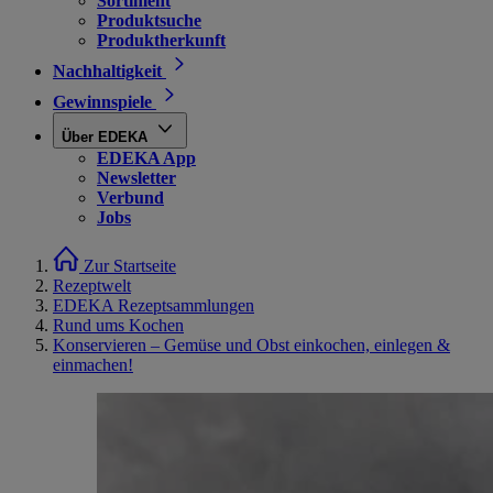
Sortiment
Produktsuche
Produktherkunft
Nachhaltigkeit
Gewinnspiele
Über EDEKA
EDEKA App
Newsletter
Verbund
Jobs
Zur Startseite
Rezeptwelt
EDEKA Rezeptsammlungen
Rund ums Kochen
Konservieren – Gemüse und Obst einkochen, einlegen &
einmachen!