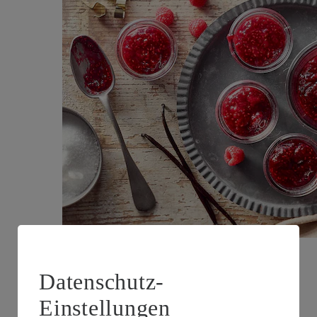
Himbeermarmelade
Datenschutz-
Zubereitungsdauer
Einstellungen
15 min.