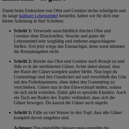
Damit beim Einkochen von Obst und Gemüse nichts schiefgeht und
du lange
haltbare Lebensmittel
herstellst, haben wir für dich eine
kleine Anleitung in fünf Schritten:
Schritt 1:
Verwende ausschließlich frisches Obst und
Gemüse ohne Druckstellen. Wasche und putze die
Lebensmittel sehr sorgfältig und entferne angeschlagene
Stellen. Erst jetzt wiege das Einmachgut, denn sonst stimmen
die Rezeptangaben nicht.
Schritt 2:
Bereite das Obst und Gemüse nach Rezept zu und
fülle es in die sterilisierten Gläser. Achte dabei darauf, dass
der Rand der Gläser komplett sauber bleibt. Nun legst du
Gummiringe und den Glasdeckel auf und verschließt das Glas
mit den Federklammern, ohne dabei den Gummiring zu
verschieben. Gläser nun in den Einwecktopf stellen, sodass
sie sich nicht verkeilen. Dafür gibt es spezielle Einsätze. Auch
ein Tuch am Boden des Topfes verhindert, dass sich die
Gläser bewegen. Du kannst die Gläser auch stapeln.
Schritt 3:
Fülle so viel Wasser in den Topf, dass alle Gläser
komplett davon umgeben sind.
Achtung:
Das eingefüllte Wasser muss ungefähr die