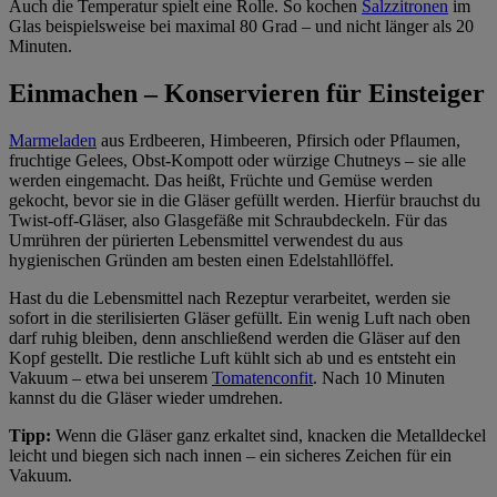
Auch die Temperatur spielt eine Rolle. So kochen
Salzzitronen
im
Glas beispielsweise bei maximal 80 Grad – und nicht länger als 20
Minuten.
Einmachen – Konservieren für Einsteiger
Marmeladen
aus Erdbeeren, Himbeeren, Pfirsich oder Pflaumen,
fruchtige Gelees, Obst-Kompott oder würzige Chutneys – sie alle
werden eingemacht. Das heißt, Früchte und Gemüse werden
gekocht, bevor sie in die Gläser gefüllt werden. Hierfür brauchst du
Twist-off-Gläser, also Glasgefäße mit Schraubdeckeln. Für das
Umrühren der pürierten Lebensmittel verwendest du aus
hygienischen Gründen am besten einen Edelstahllöffel.
Hast du die Lebensmittel nach Rezeptur verarbeitet, werden sie
sofort in die sterilisierten Gläser gefüllt. Ein wenig Luft nach oben
darf ruhig bleiben, denn anschließend werden die Gläser auf den
Kopf gestellt. Die restliche Luft kühlt sich ab und es entsteht ein
Vakuum – etwa bei unserem
Tomatenconfit
. Nach 10 Minuten
kannst du die Gläser wieder umdrehen.
Tipp:
Wenn die Gläser ganz erkaltet sind, knacken die Metalldeckel
leicht und biegen sich nach innen – ein sicheres Zeichen für ein
Vakuum.