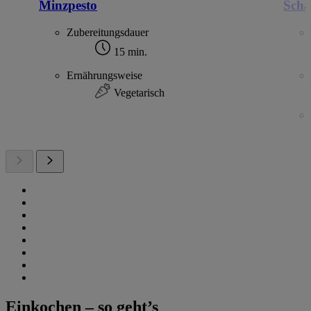
Minzpesto
Scha
Zubereitungsdauer
15 min.
Ernährungsweise
Vegetarisch
Einkochen – so geht’s