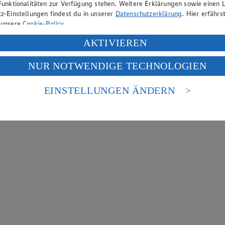
Funktionalitäten zur Verfügung stehen. Weitere Erklärungen sowie einen L
z-Einstellungen findest du in unserer
Datenschutzerklärung
. Hier erfährs
 unsere
Cookie-Policy
.
ung deiner personenbezogenen Daten in den USA durch Facebook und Yo
AKTIVIEREN
f „Aktivieren“ klickst, willigst du im Sinne des Art. 49 Abs. 1 Satz 1 lit
NUR NOTWENDIGE TECHNOLOGIEN
deine Daten in den USA verarbeitet werden. Der EuGH sieht die USA als 
 europäischen Standards nicht angemessenen Datenschutzniveau an. Es b
es Zugriffs durch US-amerikanische Behörden.
EINSTELLUNGEN ÄNDERN
nen zum Herausgeber der Seite findest du im
Impressum