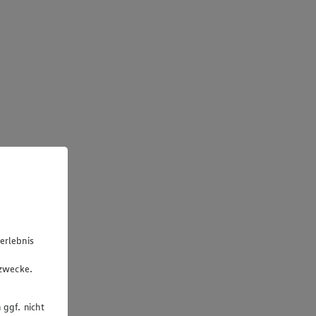
erlebnis
u
gzwecke.
 ggf. nicht