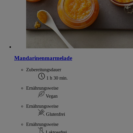
Mandarinenmarmelade
Zubereitungsdauer
1 h 30 min.
Ernährungsweise
Vegan
Ernährungsweise
Glutenfrei
Ernährungsweise
Laktosefrei