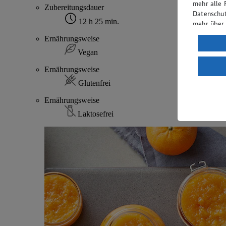
mehr alle 
Zubereitungsdauer
Datenschut
12 h 25 min.
mehr über
Ernährungsweise
Verarbeit
Vegan
Wenn du au
ein, dass 
Ernährungsweise
einem nach
Glutenfrei
Risiko ein
Ernährungsweise
Informatio
Laktosefrei