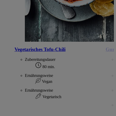
Vegetarisches Tofu-Chili
Gurk
Zubereitungsdauer
80 min.
Ernährungsweise
Vegan
Ernährungsweise
Vegetarisch