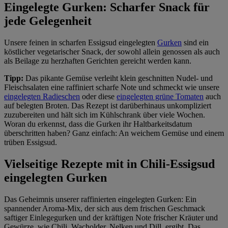
Eingelegte Gurken: Scharfer Snack für
jede Gelegenheit
Unsere feinen in scharfen Essigsud eingelegten
Gurken
sind ein
köstlicher vegetarischer Snack, der sowohl allein genossen als auch
als Beilage zu herzhaften Gerichten gereicht werden kann.
Tipp:
Das pikante Gemüse verleiht klein geschnitten Nudel- und
Fleischsalaten eine raffiniert scharfe Note und schmeckt wie unsere
eingelegten Radieschen
oder diese
eingelegten grüne Tomaten
auch
auf belegten Broten. Das Rezept ist darüberhinaus unkompliziert
zuzubereiten und hält sich im Kühlschrank über viele Wochen.
Woran du erkennst, dass die Gurken ihr Haltbarkeitsdatum
überschritten haben? Ganz einfach: An weichem Gemüse und einem
trüben Essigsud.
Vielseitige Rezepte mit in Chili-Essigsud
eingelegten Gurken
Das Geheimnis unserer raffinierten eingelegten Gurken: Ein
spannender Aroma-Mix, der sich aus dem frischen Geschmack
saftiger Einlegegurken und der kräftigen Note frischer Kräuter und
Gewürze, wie Chili, Wacholder, Nelken und Dill, ergibt. Das