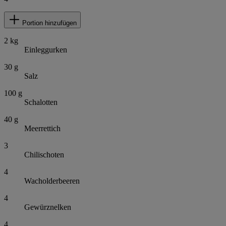
Portion hinzufügen
2
kg
Einleggurken
30
g
Salz
100
g
Schalotten
40
g
Meerrettich
3
Chilischoten
4
Wacholderbeeren
4
Gewürznelken
4