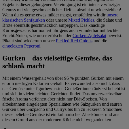
Ergebnis dieser gelungenen Vereinigung ist ein intensiv würziger
Genuss mit viel geschmacklicher Tiefe – absolut unwiderstehlich!
Wenn du es gerne etwas milder magst, empfehlen wir dir
unsere
klassischen Senfgurken
oder unsere
Mixed Pickles
, die Salate und
Brote ebenfalls geschmacklich aufpeppen. Das knackige
Kürbisgewächs harmoniert übrigens auch wunderbar mit leichten
Frucht-Noten, wie unser erfrischender
Gurken-Apfelsalat
beweist.
Pikant sind wiederum unsere
Pickled Red Onions
und die
eingelegten Peperoni
.
Gurken – das vielseitige Gemüse, das
schlank macht
Mit einem Wassergehalt von über 95 % punkten Gurken mit einem
enorm niedrigen Kalorien-Gehalt. Es verwundert also nicht, dass
das Gemüse unter figurbewussten Genießer:innen äußerst beliebt ist
und sich in vielen leichten Gerichten findet. Das unverwechselbar
frische Aroma verfeinert aber nicht nur Diät-Speisen. Von
altbekannten eingelegten Spezialitäten wie Salzgurken und sauren
Gurken über Gazpacho und Currys bis hin zu leckeren Smoothies –
dieses beliebte Gemüse ist ein kulinarischer Alleskönner und aus
diesem Grund aus der modernen Küche nicht wegzudenken.