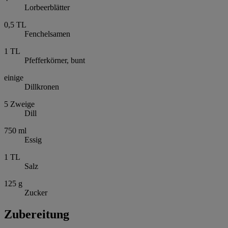
Lorbeerblätter
0,5
TL
Fenchelsamen
1
TL
Pfefferkörner, bunt
einige
Dillkronen
5
Zweige
Dill
750
ml
Essig
1
TL
Salz
125
g
Zucker
Zubereitung