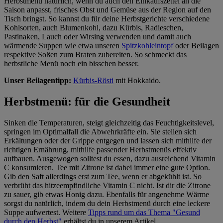
Herbstmenü natürlich, wenn du auch den Einkaufszettel an die
Saison anpasst, frisches Obst und Gemüse aus der Region auf den
Tisch bringst. So kannst du für deine Herbstgerichte verschiedene
Kohlsorten, auch Blumenkohl, dazu Kürbis, Radieschen,
Pastinaken, Lauch oder Wirsing verwenden und damit auch
wärmende Suppen wie etwa unseren
Spitzkohleintopf
oder Beilagen
respektive Soßen zum Braten zubereiten. So schmeckt das
herbstliche Menü noch ein bisschen besser.
Unser Beilagentipp:
Kürbis-Rösti
mit Hokkaido.
Herbstmenü: für die Gesundheit
Sinken die Temperaturen, steigt gleichzeitig das Feuchtigkeitslevel,
springen im Optimalfall die Abwehrkräfte ein. Sie stellen sich
Erkältungen oder der Grippe entgegen und lassen sich mithilfe der
richtigen Ernährung, mithilfe passender Herbstmenüs effektiv
aufbauen. Ausgewogen solltest du essen, dazu ausreichend Vitamin
C konsumieren. Tee mit Zitrone ist dabei immer eine gute Option.
Gib den Saft allerdings erst zum Tee, wenn er abgekühlt ist. So
verbrüht das hitzeempfindliche Vitamin C nicht. Ist dir die Zitrone
zu sauer, gib etwas Honig dazu. Ebenfalls für angenehme Wärme
sorgst du natürlich, indem du dein Herbstmenü durch eine leckere
Suppe aufwertest. Weitere
Tipps rund um das Thema "Gesund
durch den Herbst"
erhältst du in unserem Artikel.