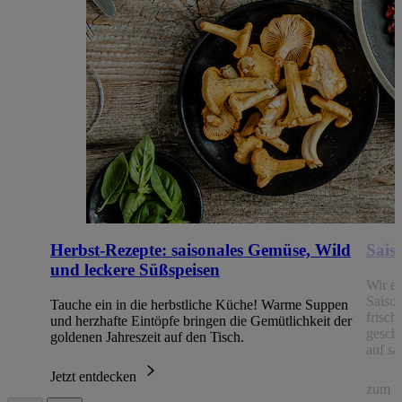
Herbst-Rezepte: saisonales Gemüse, Wild
Sais
und leckere Süßspeisen
Wir e
Saison
Tauche ein in die herbstliche Küche! Warme Suppen
frisch
und herzhafte Eintöpfe bringen die Gemütlichkeit der
gesch
goldenen Jahreszeit auf den Tisch.
auf sa
Jetzt entdecken
zum S