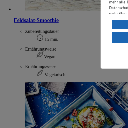
mehr alle 
Datenschut
mehr über
Feldsalat-Smoothie
Verarbeit
Zubereitungsdauer
Wenn du au
ein, dass 
15 min.
einem nach
Ernährungsweise
Risiko ein
Vegan
Informatio
Ernährungsweise
Vegetarisch