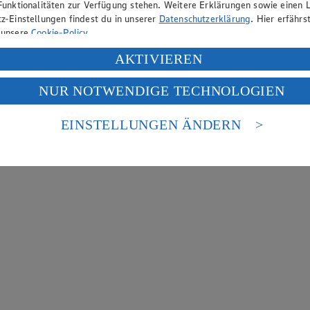
Funktionalitäten zur Verfügung stehen. Weitere Erklärungen sowie einen L
z-Einstellungen findest du in unserer
Datenschutzerklärung
. Hier erfährs
 unsere
Cookie-Policy
.
ung deiner personenbezogenen Daten in den USA durch Facebook und Yo
AKTIVIEREN
f „Aktivieren“ klickst, willigst du im Sinne des Art. 49 Abs. 1 Satz 1 lit
NUR NOTWENDIGE TECHNOLOGIEN
deine Daten in den USA verarbeitet werden. Der EuGH sieht die USA als 
 europäischen Standards nicht angemessenen Datenschutzniveau an. Es b
es Zugriffs durch US-amerikanische Behörden.
EINSTELLUNGEN ÄNDERN
nen zum Herausgeber der Seite findest du im
Impressum