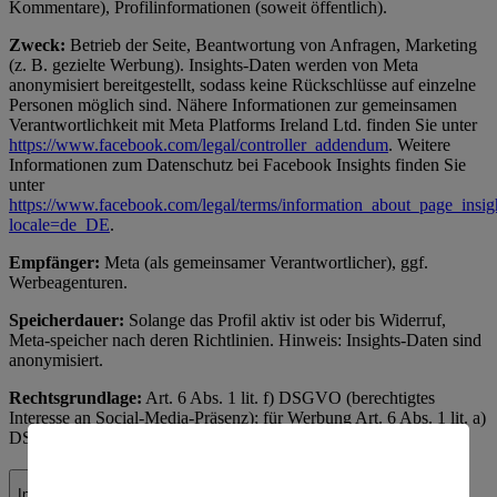
Kommentare), Profilinformationen (soweit öffentlich).
Zweck:
Betrieb der Seite, Beantwortung von Anfragen, Marketing
(z. B. gezielte Werbung). Insights-Daten werden von Meta
anonymisiert bereitgestellt, sodass keine Rückschlüsse auf einzelne
Personen möglich sind. Nähere Informationen zur gemeinsamen
Verantwortlichkeit mit Meta Platforms Ireland Ltd. finden Sie unter
https://www.facebook.com/legal/controller_addendum
. Weitere
Informationen zum Datenschutz bei Facebook Insights finden Sie
unter
https://www.facebook.com/legal/terms/information_about_page_insig
locale=de_DE
.
Empfänger:
Meta (als gemeinsamer Verantwortlicher), ggf.
Werbeagenturen.
Speicherdauer:
Solange das Profil aktiv ist oder bis Widerruf,
Meta-speicher nach deren Richtlinien. Hinweis: Insights-Daten sind
anonymisiert.
Rechtsgrundlage:
Art. 6 Abs. 1 lit. f) DSGVO (berechtigtes
Interesse an Social-Media-Präsenz); für Werbung Art. 6 Abs. 1 lit. a)
DSGVO (Einwilligung über Facebook-Einstellungen).
Instagram