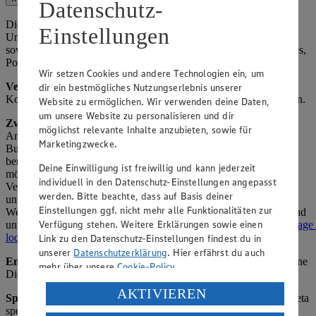
Datenschutz-
Die Verarbeitung im Kontext von Instagram (z. B.
Einstellungen
Unternehmensprofil, Werbung) umfasst Interaktionen mit Nutzern
sowie die Veröffentlichung und Analyse von Inhalten (z. B. Stories,
Posts).
Wir setzen Cookies und andere Technologien ein, um
Verarbeitete Daten:
Nutzer-ID, Interaktionsdaten (z. B. Likes,
dir ein bestmögliches Nutzungserlebnis unserer
Kommentare), Profilinformationen (soweit öffentlich), Inhaltsdaten.
Website zu ermöglichen. Wir verwenden deine Daten,
um unsere Website zu personalisieren und dir
Zweck:
Betrieb der Instagram-Präsenz, Beantwortung von
möglichst relevante Inhalte anzubieten, sowie für
Anfragen, Marketing (z. B. gezielte Werbung) und Community-
Marketingzwecke.
Building. Insights-Daten werden von Meta anonymisiert
bereitgestellt, sodass keine Rückschlüsse auf einzelne Personen
Deine Einwilligung ist freiwillig und kann jederzeit
möglich sind. Nähere Informationen zur gemeinsamen
individuell in den Datenschutz-Einstellungen angepasst
Verantwortlichkeit mit Meta Platforms Ireland Ltd. finden Sie
werden. Bitte beachte, dass auf Basis deiner
unter
https://www.facebook.com/legal/controller_addendum
.
Einstellungen ggf. nicht mehr alle Funktionalitäten zur
Weitere Informationen zum Datenschutz bei Instagram Insights sind
Verfügung stehen. Weitere Erklärungen sowie einen
unter
https://www.facebook.com/legal/terms/information_about_page_
locale=de_DE
verfügbar.
Link zu den Datenschutz-Einstellungen findest du in
unserer
Datenschutzerklärung
. Hier erfährst du auch
Empfänger:
Meta (als gemeinsamer Verantwortlicher), ggf. externe
mehr über unsere
Cookie-Policy
.
Dienstleister und Werbeagenturen.
Verarbeitung deiner personenbezogenen Daten in den
AKTIVIEREN
Speicherdauer:
Solange das Profil aktiv ist oder bis Widerruf, Meta
USA durch Facebook und YouTube:
speichert nach eigenen Richtlinien. Hinweis: Insights-Daten sind