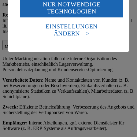
NUR NOTWENDIGE
anonymisiert.
Wenn du auf „Aktivieren“ klickst, willigst du im Sinne
TECHNOLOGIEN
des Art. 49 Abs. 1 Satz 1 lit. a) DSGVO ein, dass deine
Rechtsgrundlage:
Art. 6 Abs. 1 lit. f) DSGVO (berechtigtes
Daten in den USA verarbeitet werden. Der EuGH sieht
Interesse am Betrieb der Social-Media-Präsenz) sowie Art. 6 Abs. 1
die USA als Land mit einem nach europäischen
EINSTELLUNGEN
lit. a) DSGVO (Einwilligung für personalisierte Werbung über
Standards nicht angemessenen Datenschutzniveau an.
Instagram-Einstellungen).
ÄNDERN
Es besteht das Risiko eines Zugriffs durch US-
amerikanische Behörden.
Marktorganisation
Informationen zum Herausgeber der Seite findest du
Unter Marktorganisation fallen die interne Organisation des
im
Impressum
Marktbetriebs, einschließlich Lagerverwaltung,
Personaleinsatzplanung und Kundenservice-Optimierung.
Verarbeitete Daten:
Name und Kontaktdaten von Kunden (z. B.
bei Reservierungen oder Beschwerden), Einkaufsverhalten (z. B.
anonymisierte Statistiken zu Verkaufszahlen), Mitarbeiterdaten (z. B.
Schichtpläne).
Zweck:
Effiziente Betriebsführung, Verbesserung des Angebots und
Sicherstellung der Verfügbarkeit von Waren.
Empfänger:
Interne Abteilungen, ggf. externe Dienstleister für
Software (z. B. ERP-Systeme als Auftragsverarbeiter).