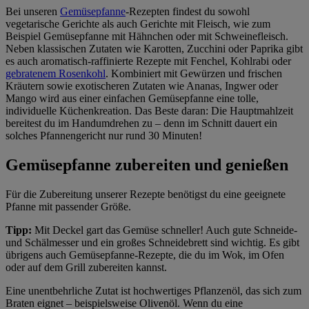
Bei unseren
Gemüsepfanne
-Rezepten findest du sowohl
vegetarische Gerichte als auch Gerichte mit Fleisch, wie zum
Beispiel Gemüsepfanne mit Hähnchen oder mit Schweinefleisch.
Neben klassischen Zutaten wie Karotten, Zucchini oder Paprika gibt
es auch aromatisch-raffinierte Rezepte mit Fenchel, Kohlrabi oder
gebratenem Rosenkohl
. Kombiniert mit Gewürzen und frischen
Kräutern sowie exotischeren Zutaten wie Ananas, Ingwer oder
Mango wird aus einer einfachen Gemüsepfanne eine tolle,
individuelle Küchenkreation. Das Beste daran: Die Hauptmahlzeit
bereitest du im Handumdrehen zu – denn im Schnitt dauert ein
solches Pfannengericht nur rund 30 Minuten!
Gemüsepfanne zubereiten und genießen
Für die Zubereitung unserer Rezepte benötigst du eine geeignete
Pfanne mit passender Größe.
Tipp:
Mit Deckel gart das Gemüse schneller! Auch gute Schneide-
und Schälmesser und ein großes Schneidebrett sind wichtig. Es gibt
übrigens auch Gemüsepfanne-Rezepte, die du im Wok, im Ofen
oder auf dem Grill zubereiten kannst.
Eine unentbehrliche Zutat ist hochwertiges Pflanzenöl, das sich zum
Braten eignet – beispielsweise Olivenöl. Wenn du eine