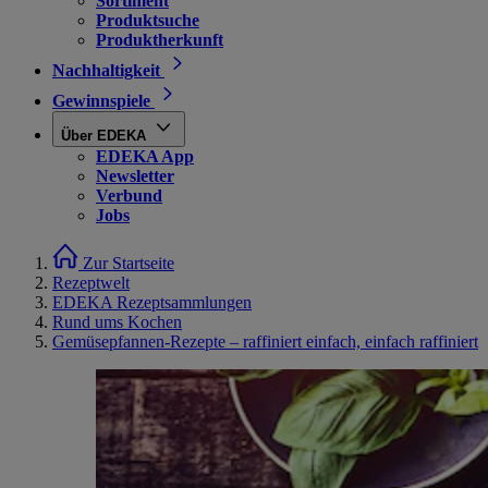
Sortiment
Produktsuche
Produktherkunft
Nachhaltigkeit
Gewinnspiele
Über EDEKA
EDEKA App
Newsletter
Verbund
Jobs
Zur Startseite
Rezeptwelt
EDEKA Rezeptsammlungen
Rund ums Kochen
Gemüsepfannen-Rezepte – raffiniert einfach, einfach raffiniert