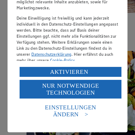
möglichst relevante Inhalte anzubieten, sowie für
Marketingzwecke.
Deine Einwilligung ist freiwillig und kann jederzeit
Nudel-Pilz-Gemüse-Pfanne
individuell in den Datenschutz-Einstellungen angepasst
werden. Bitte beachte, dass auf Basis deiner
Zubereitungsdauer
Einstellungen ggf. nicht mehr alle Funktionalitäten zur
Verfügung stehen. Weitere Erklärungen sowie einen
35 min.
Link zu den Datenschutz-Einstellungen findest du in
unserer
Datenschutzerklärung
. Hier erfährst du auch
mehr über unsere
Cookie-Policy
.
Verarbeitung deiner personenbezogenen Daten in den
AKTIVIEREN
USA durch Facebook und YouTube:
NUR NOTWENDIGE
Wenn du auf „Aktivieren“ klickst, willigst du im Sinne
TECHNOLOGIEN
des Art. 49 Abs. 1 Satz 1 lit. a) DSGVO ein, dass deine
Daten in den USA verarbeitet werden. Der EuGH sieht
die USA als Land mit einem nach europäischen
EINSTELLUNGEN
Standards nicht angemessenen Datenschutzniveau an.
ÄNDERN
Es besteht das Risiko eines Zugriffs durch US-
amerikanische Behörden.
Informationen zum Herausgeber der Seite findest du