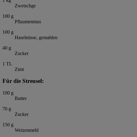
1
kg
Zwetschge
100
g
Pflaumenmus
100
g
Haselnüsse, gemahlen
40
g
Zucker
1
TL
Zimt
Für die Streusel:
100
g
Butter
70
g
Zucker
150
g
Weizenmehl