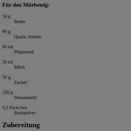
Für den Mürbeteig:
50
g
Butter
90
g
Quark, fettarm
60
ml
Pflanzenöl
30
ml
Milch
50
g
Zucker
220
g
Weizenmehl
0,5
Päckchen
Backpulver
Zubereitung