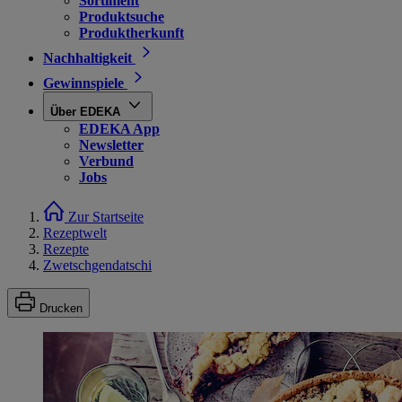
Sortiment
Produktsuche
Produktherkunft
Nachhaltigkeit
Gewinnspiele
Über EDEKA
EDEKA App
Newsletter
Verbund
Jobs
Zur Startseite
Rezeptwelt
Rezepte
Zwetschgendatschi
Drucken