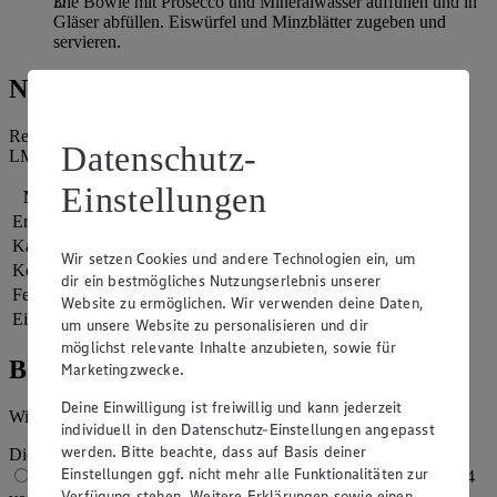
Die Bowle mit Prosecco und Mineralwasser auffüllen und in
Gläser abfüllen. Eiswürfel und Minzblätter zugeben und
servieren.
Nährwerte
Referenzmenge für einen durchschnittlichen Erwachsenen laut
Datenschutz-
LMIV (8.400 kJ/2.000 kcal).
Einstellungen
Nährwerte
pro Portion
Energie
1.021 kj (12 %)
Kalorien
244 kcal (12 %)
Wir setzen Cookies und andere Technologien ein, um
Kohlenhydrate
21 g
dir ein bestmögliches Nutzungserlebnis unserer
Fett
0 g
Website zu ermöglichen. Wir verwenden deine Daten,
Eiweiß
1 g
um unsere Website zu personalisieren und dir
möglichst relevante Inhalte anzubieten, sowie für
Bewertung
Marketingzwecke.
Deine Einwilligung ist freiwillig und kann jederzeit
Wie hat es dir geschmeckt?
individuell in den Datenschutz-Einstellungen angepasst
werden. Bitte beachte, dass auf Basis deiner
Die Bewertung wird automatisch gespeichert
Einstellungen ggf. nicht mehr alle Funktionalitäten zur
1 von 5 Sternen
2 von 5 Sternen
3 von 5 Sternen
4
Verfügung stehen. Weitere Erklärungen sowie einen