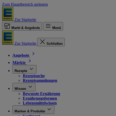
Zum Hauptbereich springen
Zur Startseite
Markt & Angebote
Menü
Zur Startseite
Schließen
Angebote
Märkte
Rezepte
Rezeptsuche
Rezeptsammlungen
Wissen
Bewusste Ernährung
Ernährungsformen
Lebensmittelwissen
Marken & Produkte