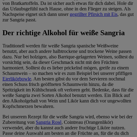
von Bratkartoffeln. Da ist sicher auch etwas für dich dabei. Hole dir
das Urlaubsgefühl nach Hause, ohne in den Flieger zu steigen. Als
Nachspeise eignet sich dann unser
gegrillter Pfirsich mit Eis
, das gut
zur Sangria passt.
Der richtige Alkohol für weiße Sangria
Traditionell werden für weiße Sangria spanische Weißweine
benutzt, aber auch andere halbtrockene und trockene Weine passen
dazu. Nur bei holzigen, also Barrique-gelagerten Weinen, solltest du
vorsichtig sein, da dieser Geschmack nicht mit den Früchten
harmoniert. Solltest du es lieber prickelnd mögen, greife zu einem
Schaumwein – so machen wir es zum Beispiel bei unserer pfiffigen
Eierlikörbowle
. Am besten gibst du vor dem Servieren nochmal
einen Schuss frisch geöffneten Schaumwein hinzu, da die
Spritzigkeit im Kühlschrank oft verloren geht. Bedenke, dass für die
weiße Sangria zwei Sorten Alkohol benutzt werden. Ein Blick auf
den Alkoholgehalt von Wein und Likör kann dich vor ungewollten
Kopfschmerzen bewahren.
Bei unserem Rezept für die weiße Sangria wird, ebenso wie bei der
Zubereitung von
Sangria Rosé
, Cointreau (Orangenlikör)
verwendet, aber du kannst auch andere fruchtige Liköre nutzen.
Passe deine Auswahl am besten an die Früchte an, für die du dich