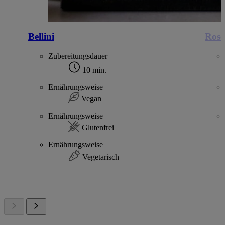
Bellini
Rosé
Zubereitungsdauer
10 min.
Ernährungsweise
Vegan
Ernährungsweise
Glutenfrei
Ernährungsweise
Vegetarisch