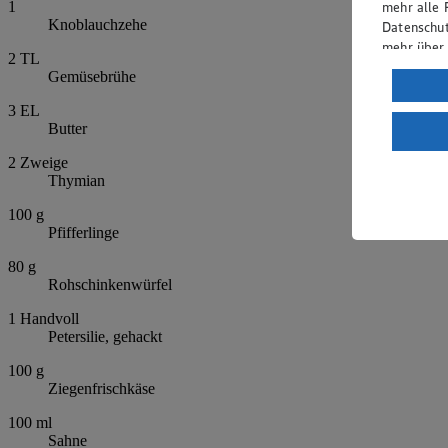
mehr alle 
1
Knoblauchzehe
Datenschut
mehr über
2
TL
Gemüsebrühe
Verarbeit
3
EL
Wenn du au
Butter
ein, dass 
einem nach
2
Zweige
Risiko ein
Thymian
Informatio
100
g
Pfifferlinge
80
g
Rohschinkenwürfel
1
Handvoll
Petersilie, gehackt
100
g
Ziegenfrischkäse
100
ml
Sahne