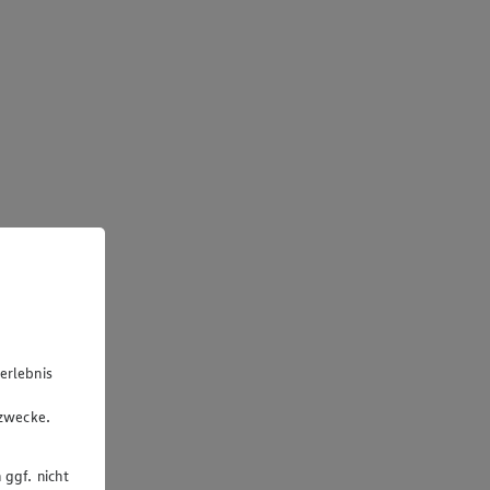
erlebnis
u
gzwecke.
 ggf. nicht