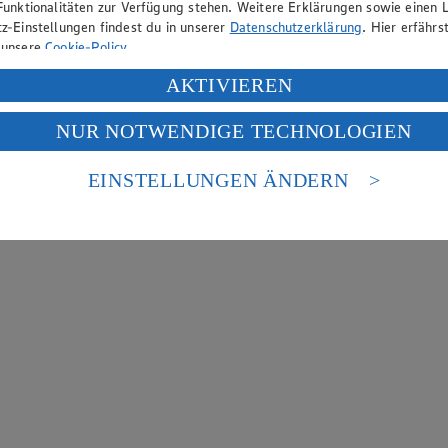
Funktionalitäten zur Verfügung stehen. Weitere Erklärungen sowie einen L
z-Einstellungen findest du in unserer
Datenschutzerklärung
. Hier erfährs
 unsere
Cookie-Policy
.
ung deiner personenbezogenen Daten in den USA durch Facebook und Yo
AKTIVIEREN
f „Aktivieren“ klickst, willigst du im Sinne des Art. 49 Abs. 1 Satz 1 lit
NUR NOTWENDIGE TECHNOLOGIEN
deine Daten in den USA verarbeitet werden. Der EuGH sieht die USA als 
 europäischen Standards nicht angemessenen Datenschutzniveau an. Es b
es Zugriffs durch US-amerikanische Behörden.
EINSTELLUNGEN ÄNDERN
nen zum Herausgeber der Seite findest du im
Impressum