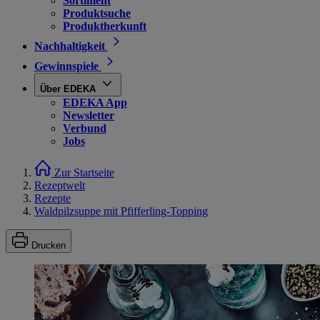
Sortiment
Produktsuche
Produktherkunft
Nachhaltigkeit
Gewinnspiele
Über EDEKA
EDEKA App
Newsletter
Verbund
Jobs
Zur Startseite
Rezeptwelt
Rezepte
Waldpilzsuppe mit Pfifferling-Topping
Drucken