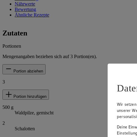
Nährwerte
Bewertung
Ähnliche Rezepte
Zutaten
Portionen
Mengenangaben beziehen sich auf
3
Portion(en).
Portion abziehen
3
Date
Portion hinzufügen
Wir setzen
500
g
unserer We
Waldpilze, gemischt
personalis
2
Deine Einwi
Schalotten
Einstellun