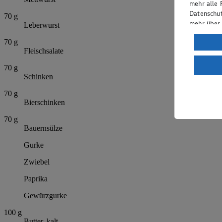
mehr alle 
Datenschut
70
g
mehr über
Leberwurst
Verarbeit
70
g
Fleischsalate
Wenn du au
ein, dass 
70
g
Schinken
einem nach
Risiko ein
70
g
Bierschinken
Informatio
70
g
Bauernsülze
Gurke
Zwiebel
Paprika
Gewürzgurke
100
g
Butter, kalt