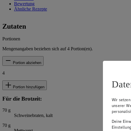
Bewertung
Ähnliche Rezepte
Zutaten
Portionen
Mengenangaben beziehen sich auf
4
Portion(en).
Portion abziehen
4
Date
Portion hinzufügen
Für die Brotzeit:
Wir setzen
unserer We
70
g
personalis
Schweinebraten, kalt
Deine Einwi
70
g
Einstellun
Mettwurst