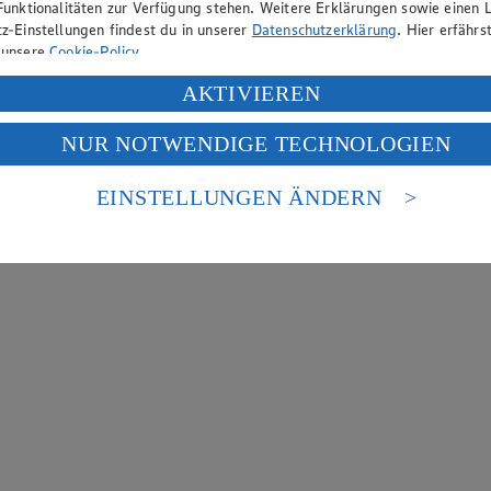
Funktionalitäten zur Verfügung stehen. Weitere Erklärungen sowie einen L
z-Einstellungen findest du in unserer
Datenschutzerklärung
. Hier erfährs
 unsere
Cookie-Policy
.
ung deiner personenbezogenen Daten in den USA durch Facebook und Yo
AKTIVIEREN
f „Aktivieren“ klickst, willigst du im Sinne des Art. 49 Abs. 1 Satz 1 lit
NUR NOTWENDIGE TECHNOLOGIEN
deine Daten in den USA verarbeitet werden. Der EuGH sieht die USA als 
 europäischen Standards nicht angemessenen Datenschutzniveau an. Es b
es Zugriffs durch US-amerikanische Behörden.
EINSTELLUNGEN ÄNDERN
nen zum Herausgeber der Seite findest du im
Impressum