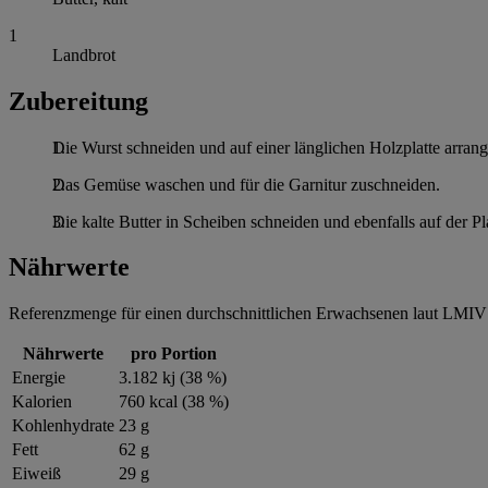
1
Landbrot
Zubereitung
Die Wurst schneiden und auf einer länglichen Holzplatte arrang
Das Gemüse waschen und für die Garnitur zuschneiden.
Die kalte Butter in Scheiben schneiden und ebenfalls auf der Pla
Nährwerte
Referenzmenge für einen durchschnittlichen Erwachsenen laut LMIV 
Nährwerte
pro Portion
Energie
3.182 kj (38 %)
Kalorien
760 kcal (38 %)
Kohlenhydrate
23 g
Fett
62 g
Eiweiß
29 g