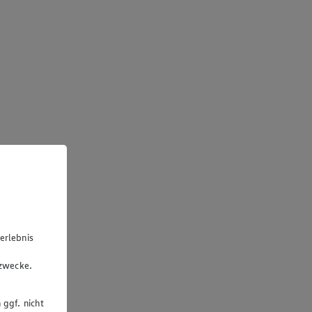
erlebnis
u
gzwecke.
 ggf. nicht