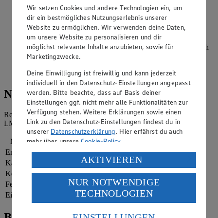
im vorgeheizten Backofen 16 Minuten backen.
Wir setzen Cookies und andere Technologien ein, um
dir ein bestmögliches Nutzungserlebnis unserer
In der Zwischenzeit die Kuvertüre hacken und über einem
Website zu ermöglichen. Wir verwenden deine Daten,
heißen Wasserbad schmelzen.
um unsere Website zu personalisieren und dir
möglichst relevante Inhalte anzubieten, sowie für
Makronen aus dem Ofen nehmen, abkühlen lassen und nach
Belieben in die Kuvertüre tauchen oder mit der Kuvertüre
Marketingzwecke.
verzieren. Die Kuvertüre erkalten lassen und die Makronen
Deine Einwilligung ist freiwillig und kann jederzeit
genießen.
individuell in den Datenschutz-Einstellungen angepasst
Nährwerte
werden. Bitte beachte, dass auf Basis deiner
Einstellungen ggf. nicht mehr alle Funktionalitäten zur
Verfügung stehen. Weitere Erklärungen sowie einen
Referenzmenge für einen durchschnittlichen Erwachsenen laut
Link zu den Datenschutz-Einstellungen findest du in
LMIV (8.400 kJ/2.000 kcal).
unserer
Datenschutzerklärung
. Hier erfährst du auch
mehr über unsere
Cookie-Policy
.
Nährwerte
pro Portion
Energie
427 kj (5 %)
Verarbeitung deiner personenbezogenen Daten in den
AKTIVIEREN
Kalorien
102 kcal (5 %)
USA durch Facebook und YouTube:
Kohlenhydrate
7 g
NUR NOTWENDIGE
Wenn du auf „Aktivieren“ klickst, willigst du im Sinne
Fett
4 g
TECHNOLOGIEN
des Art. 49 Abs. 1 Satz 1 lit. a) DSGVO ein, dass deine
Eiweiß
1 g
Daten in den USA verarbeitet werden. Der EuGH sieht
die USA als Land mit einem nach europäischen
Bewertung
EINSTELLUNGEN