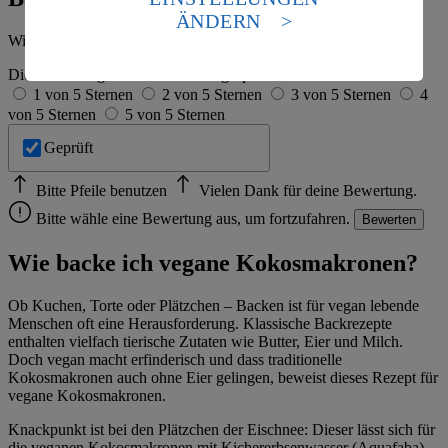
Standards nicht angemessenen Datenschutzniveau an.
ÄNDERN
Es besteht das Risiko eines Zugriffs durch US-
Wie hat es dir geschmeckt?
amerikanische Behörden.
Die Bewertung wird automatisch gespeichert
Informationen zum Herausgeber der Seite findest du
1 von 5 Sternen
2 von 5 Sternen
3 von 5 Sternen
4
im
Impressum
von 5 Sternen
5 von 5 Sternen
Geprüft
Bitte Pfeile benutzen
Vielen Dank für deine Bewertung.
Bitte wähle eine Bewertung aus, um fortzufahren.
Bewerten
Wie backe ich vegane Kokosmakronen?
Ob Kuchen, Torte oder Plätzchen – Backen ist für vegan lebende
Menschen oft eine Herausforderung. Klassische Backrezepte
enthalten vielfach tierische Zutaten wie Butter, Eier und Milch.
Doch vegan macht erfinderisch und dass traditionelle
Kokosmakronen auch ohne Eier gelingen, beweist dieses Rezept für
vegane Kokosmakronen.
Knackpunkt ist bei den Plätzchen der Eischnee: Dieser lässt sich für
die veganen Kokosmakronen mit Kichererbsenwasser (Aquafaba),