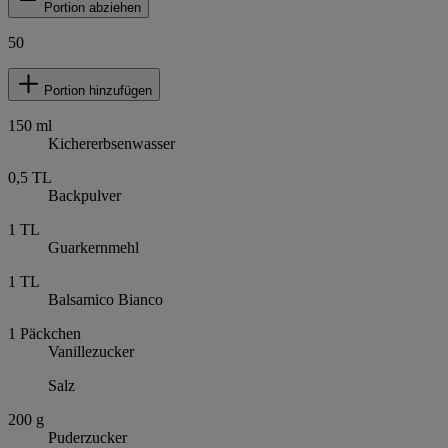
Portion abziehen
50
Portion hinzufügen
150
ml
Kichererbsenwasser
0,5
TL
Backpulver
1
TL
Guarkernmehl
1
TL
Balsamico Bianco
1
Päckchen
Vanillezucker
Salz
200
g
Puderzucker