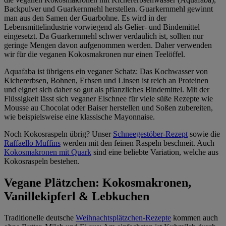
Backpulver und Guarkernmehl herstellen. Guarkernmehl gewinnt
man aus den Samen der Guarbohne. Es wird in der
Lebensmittelindustrie vorwiegend als Gelier- und Bindemittel
eingesetzt. Da Guarkernmehl schwer verdaulich ist, sollten nur
geringe Mengen davon aufgenommen werden. Daher verwenden
wir für die veganen Kokosmakronen nur einen Teelöffel.
Aquafaba ist übrigens ein veganer Schatz: Das Kochwasser von
Kichererbsen, Bohnen, Erbsen und Linsen ist reich an Proteinen
und eignet sich daher so gut als pflanzliches Bindemittel. Mit der
Flüssigkeit lässt sich veganer Eischnee für viele süße Rezepte wie
Mousse au Chocolat oder Baiser herstellen und Soßen zubereiten,
wie beispielsweise eine klassische Mayonnaise.
Noch Kokosraspeln übrig? Unser
Schneegestöber-Rezept
sowie die
Raffaello Muffins
werden mit den feinen Raspeln beschneit. Auch
Kokosmakronen mit Quark
sind eine beliebte Variation, welche aus
Kokosraspeln bestehen.
Vegane Plätzchen: Kokosmakronen,
Vanillekipferl & Lebkuchen
Traditionelle deutsche
Weihnachtsplätzchen-Rezepte
kommen auch