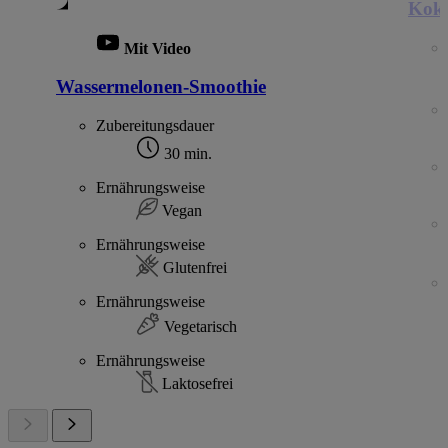
Koko
Mit Video
Wassermelonen-Smoothie
Zubereitungsdauer
30 min.
Ernährungsweise
Vegan
Ernährungsweise
Glutenfrei
Ernährungsweise
Vegetarisch
Ernährungsweise
Laktosefrei