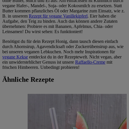
ohne Butter, Milch und Ei aus: Am einfachsten ist Kuhmilch durch
vegane Hafer-, Mandel-, Soja- oder Kokosmilch zu ersetzen. Statt
Butter kommen pflanzliches Öl oder Margarine zum Einsatz, wie z.
B. in unserem
Rezept für vegane Vanillekipferl
. Eier haben die
Aufgabe, den Teig zu binden. Auch das können andere Zutaten
übernehmen: Probiere es mit Bananen, Apfelmus, Chia- oder
Leinsamen! Du wirst sehen: Es funktioniert!
Benötigst du für dein Rezept Honig, dann tausch diesen einfach
durch Ahornsirup, Agavendicksaft oder Zuckerrübensirup aus, wie
bei unseren veganen Lebkuchen. Noch mehr Inspirationen für
vegane Kekse
entdeckst du in der Rezeptewelt. Nicht vegan, aber
ein unwiderstehlicher Genuss ist unsere
Raffaello-Creme
mit
frischen Himbeeren. Unbedingt probieren!
Ähnliche Rezepte