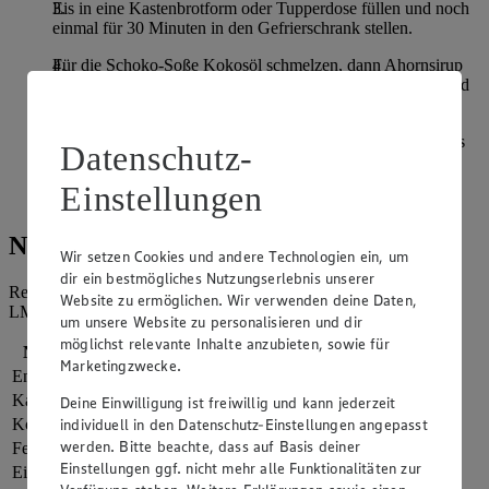
Eis in eine Kastenbrotform oder Tupperdose füllen und noch
einmal für 30 Minuten in den Gefrierschrank stellen.
Für die Schoko-Soße Kokosöl schmelzen, dann Ahornsirup
und Kakaopulver unterrühren. Das Ganze abschmecken und
abkühlen lassen.
Matcha-Eis in Schalen anrichten, Kiwis schälen und das Eis
Datenschutz-
mit Kiwi-Scheiben und Schoko-Soße verfeinern und mit
Toppings wie Kokosflakes, Kakaonibs, Minzblätter nach
Einstellungen
Belieben dekorieren.
Nährwerte
Wir setzen Cookies und andere Technologien ein, um
dir ein bestmögliches Nutzungserlebnis unserer
Referenzmenge für einen durchschnittlichen Erwachsenen laut
Website zu ermöglichen. Wir verwenden deine Daten,
LMIV (8.400 kJ/2.000 kcal).
um unsere Website zu personalisieren und dir
möglichst relevante Inhalte anzubieten, sowie für
Nährwerte
pro Portion
Marketingzwecke.
Energie
1.464 kj (17 %)
Kalorien
350 kcal (17 %)
Deine Einwilligung ist freiwillig und kann jederzeit
individuell in den Datenschutz-Einstellungen angepasst
Kohlenhydrate
72 g
werden. Bitte beachte, dass auf Basis deiner
Fett
7 g
Einstellungen ggf. nicht mehr alle Funktionalitäten zur
Eiweiß
7 g