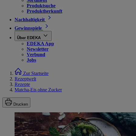
Sortiment
Produktsuche
Produktherkunft
Nachhaltigkeit
Gewinnspiele
Über EDEKA
EDEKA App
Newsletter
Verbund
Jobs
Zur Startseite
Rezeptwelt
Rezepte
Matcha-Eis ohne Zucker
Drucken