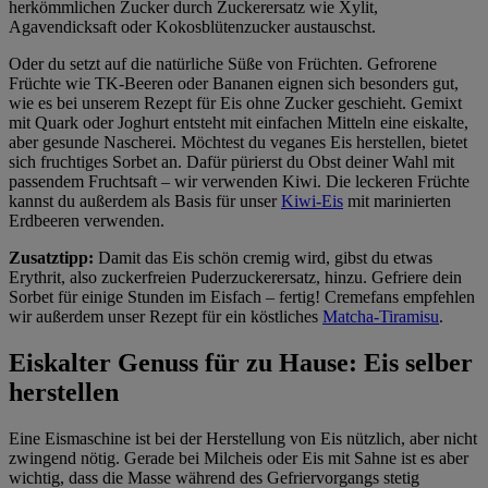
herkömmlichen Zucker durch Zuckerersatz wie Xylit,
Agavendicksaft oder Kokosblütenzucker austauschst.
Oder du setzt auf die natürliche Süße von Früchten. Gefrorene
Früchte wie TK-Beeren oder Bananen eignen sich besonders gut,
wie es bei unserem Rezept für Eis ohne Zucker geschieht. Gemixt
mit Quark oder Joghurt entsteht mit einfachen Mitteln eine eiskalte,
aber gesunde Nascherei. Möchtest du veganes Eis herstellen, bietet
sich fruchtiges Sorbet an. Dafür pürierst du Obst deiner Wahl mit
passendem Fruchtsaft – wir verwenden Kiwi. Die leckeren Früchte
kannst du außerdem als Basis für unser
Kiwi-Eis
mit marinierten
Erdbeeren verwenden.
Zusatztipp:
Damit das Eis schön cremig wird, gibst du etwas
Erythrit, also zuckerfreien Puderzuckerersatz, hinzu. Gefriere dein
Sorbet für einige Stunden im Eisfach – fertig! Cremefans empfehlen
wir außerdem unser Rezept für ein köstliches
Matcha-Tiramisu
.
Eiskalter Genuss für zu Hause: Eis selber
herstellen
Eine Eismaschine ist bei der Herstellung von Eis nützlich, aber nicht
zwingend nötig. Gerade bei Milcheis oder Eis mit Sahne ist es aber
wichtig, dass die Masse während des Gefriervorgangs stetig