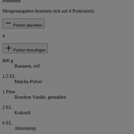
Portionen
Mengenangaben beziehen sich auf
4
Portion(en).
Portion abziehen
4
Portion hinzufügen
800
g
Bananen, reif
1,5
EL
Matcha-Pulver
1
Prise
Bourbon Vanille, gemahlen
2
EL
Kokosöl
6
EL
Ahornsirup