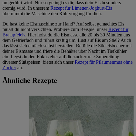
umgerührt wird. Nur so gelingt es dir, dass dein Eis besonders
cremig wird. In unserem
Rezept für Limetten-Joghurt-Eis
übernimmt die Maschine den Rührvorgang für dich.
Du hast keine Eismaschine zur Hand? Auf selbst gemachtes Eis
musst du nicht verzichten. Probiere zum Beispiel unser
Rezept für
Bratapfeleis
. Hier holst du die Eismasse alle 20 bis 30 Minuten aus
dem Gefrierfach und rührst kräftig um. Lust auf Eis am Stiel? Auch
das lässt sich einfach selbst herstellen. Befülle die Stieleisbecher mit
deiner Eismasse und friere die Behälter über Nacht im Tiefkühler
ein. Legst du den Fokus eher auf die zuckerfreie Zubereitung
diverser Süßspeisen, bietet sich unser
Rezept für Pflaumenmus ohne
Zucker
an.
Ähnliche Rezepte