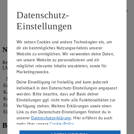
zugeben und unter Rühren mit anschwitzen. Mit
Gemüsebrühe ablöschen. Für 15 Minuten bei mittlerer Hitze
Datenschutz-
köcheln lassen.
Einstellungen
Mettenden zum Spitzkohleintopf geben und weitere 15
Minuten köcheln lassen. Mit Kümmel, Salz und Pfeffer
abschmecken. Mit Schnittlauchröllchen servieren.
Wir setzen Cookies und andere Technologien ein, um
dir ein bestmögliches Nutzungserlebnis unserer
Nährwerte
Website zu ermöglichen. Wir verwenden deine Daten,
um unsere Website zu personalisieren und dir
Referenzmenge für einen durchschnittlichen Erwachsenen laut
möglichst relevante Inhalte anzubieten, sowie für
LMIV (8.400 kJ/2.000 kcal).
Marketingzwecke.
Nährwerte
pro Portion
Deine Einwilligung ist freiwillig und kann jederzeit
Energie
1.741 kj (21 %)
individuell in den Datenschutz-Einstellungen angepasst
Kalorien
416 kcal (21 %)
werden. Bitte beachte, dass auf Basis deiner
Kohlenhydrate
49 g
Einstellungen ggf. nicht mehr alle Funktionalitäten zur
Fett
15 g
Verfügung stehen. Weitere Erklärungen sowie einen
Link zu den Datenschutz-Einstellungen findest du in
Eiweiß
19 g
unserer
Datenschutzerklärung
. Hier erfährst du auch
mehr über unsere
Cookie-Policy
.
Bewertung
Verarbeitung deiner personenbezogenen Daten in den