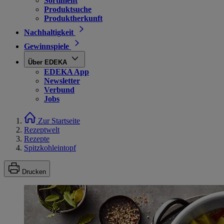
Sortiment
Produktsuche
Produktherkunft
Nachhaltigkeit
Gewinnspiele
Über EDEKA
EDEKA App
Newsletter
Verbund
Jobs
Zur Startseite
Rezeptwelt
Rezepte
Spitzkohleintopf
Drucken