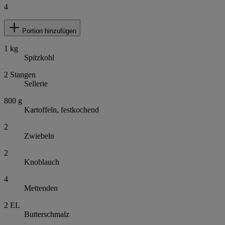
4
Portion hinzufügen
1
kg
Spitzkohl
2
Stangen
Sellerie
800
g
Kartoffeln, festkochend
2
Zwiebeln
2
Knoblauch
4
Mettenden
2
EL
Butterschmalz