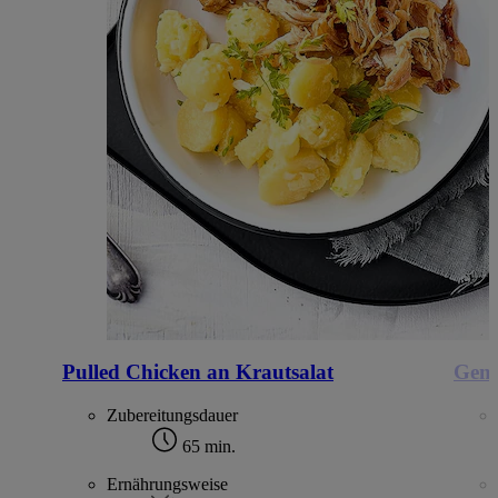
Pulled Chicken an Krautsalat
Gemü
Zubereitungsdauer
65 min.
Ernährungsweise