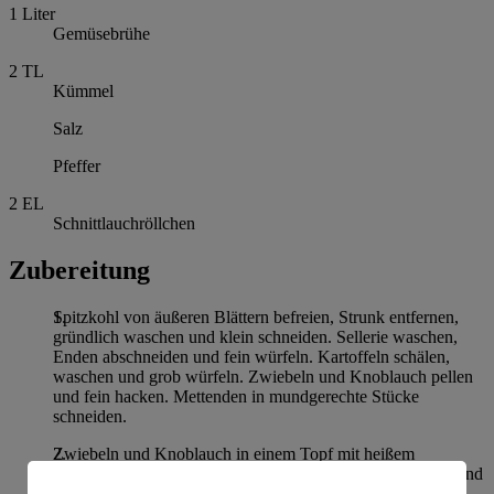
1
Liter
Gemüsebrühe
2
TL
Kümmel
Salz
Pfeffer
2
EL
Schnittlauchröllchen
Zubereitung
Spitzkohl von äußeren Blättern befreien, Strunk entfernen,
gründlich waschen und klein schneiden. Sellerie waschen,
Enden abschneiden und fein würfeln. Kartoffeln schälen,
waschen und grob würfeln. Zwiebeln und Knoblauch pellen
und fein hacken. Mettenden in mundgerechte Stücke
schneiden.
Zwiebeln und Knoblauch in einem Topf mit heißem
Butterschmalz bei mittlerer Hitze anschwitzen. Kartoffeln und
Sellerie zugeben und kurz mit anschwitzen. Spitzkohl