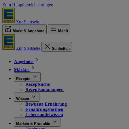
Zum Hauptbereich springen
Zur Startseite
Markt & Angebote
Menü
Zur Startseite
Schließen
Angebote
Märkte
Rezepte
Rezeptsuche
Rezeptsammlungen
Wissen
Bewusste Ernährung
Ernährungsformen
Lebensmittelwissen
Marken & Produkte