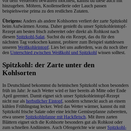
vor dem Verderben bewahren möchtest, kannst du diese auch mit
hinzugeben. Möhren, Knollensellerie oder Lauch passen
beispielsweise prima zu den restlichen Zutaten.
Übrigens:
Anders als andere Kohlsorten verliert der zarte Spitzkohl
beim Aufwärmen Aroma. Daher genießt du unser Spitzkohleintopf-
Rezept am besten frisch zubereitet oder direkt als Rohkost nach
diesem
Spitzkohl-Salat
. Suchst du ein Rezept, das du für den
nächsten Tag vorkochen kannst, probiere zum Beispiel stattdessen
unseren
Weißkohleintopf
. Lies bei uns außerdem, was du noch über
den
Unterschied zwischen Weißkohl und Spitzkohl
wissen solltest.
Spitzkohl: der Zarte unter den
Kohlsorten
In Deutschland bekommst du heimischen Spitzkohl schon besonders
früh im Jahr: Je nach Wetter wird er hier bereits ab Mitte oder Ende
April geerntet. Damit eignet sich unser Spitzkohleintopf-Rezept
nicht nur als
herbstlicher Eintopf
, sondern schmeckt auch an einem
kühlen Frühlingstag lecker. Wird das Wetter wärmer, kannst du mit
Spitzkohl frische Salate oder eine leichte Gemüsepfanne zubereiten,
etwa unsere
Spitzkohlpfanne mit Hackfleisch
. Mit ihren zarten
Blättern eignet sich die Kohlsorte besonders gut als Rohkost oder
zum schnellen Andünsten. Auch Ofengerichte wie unser
Spitzkohl-