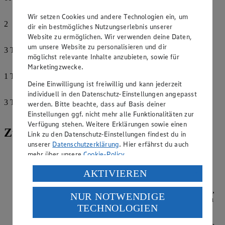
Gemüsebrühe
Wir setzen Cookies und andere Technologien ein, um
2
dir ein bestmögliches Nutzungserlebnis unserer
Lorbeerblätter
Website zu ermöglichen. Wir verwenden deine Daten,
um unsere Website zu personalisieren und dir
3
TL
möglichst relevante Inhalte anzubieten, sowie für
Paprikapulver, edelsüß
Marketingzwecke.
1
TL
Deine Einwilligung ist freiwillig und kann jederzeit
Chiliflocken, getrocknet
individuell in den Datenschutz-Einstellungen angepasst
3
TL
werden. Bitte beachte, dass auf Basis deiner
Rapsöl
Einstellungen ggf. nicht mehr alle Funktionalitäten zur
Verfügung stehen. Weitere Erklärungen sowie einen
Zubereitung
Link zu den Datenschutz-Einstellungen findest du in
unserer
Datenschutzerklärung
. Hier erfährst du auch
Die Hühnerbrüste mit Gemüsebrühe und Lorbeerblättern in
mehr über unsere
Cookie-Policy
.
einem kleinen Topf zum Kochen bringen und bei mittlerer
Verarbeitung deiner personenbezogenen Daten in den
Hitze 25 Minuten zugedeckt weich garen. Das Fleisch aus
AKTIVIEREN
dem Sud nehmen, mit zwei Gabeln zerpflücken. Die
USA durch Facebook und YouTube:
Gewürze, das Öl und drei Esslöffel Hühnerbrühe verrühren,
NUR NOTWENDIGE
Wenn du auf „Aktivieren“ klickst, willigst du im Sinne
mit dem Hühnchenfleisch vermischen und etwas marinieren
TECHNOLOGIEN
lassen. Backofen auf 220 Grad Grillstufe vorheizen.
des Art. 49 Abs. 1 Satz 1 lit. a) DSGVO ein, dass deine
Daten in den USA verarbeitet werden. Der EuGH sieht