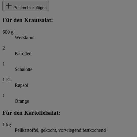
Portion hinzufügen
Für den Krautsalat:
600
g
Weißkraut
2
Karotten
1
Schalotte
1
EL
Rapsöl
1
Orange
Für den Kartoffelsalat:
1
kg
Pellkartoffel, gekocht, vorwiegend festkochend