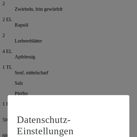
2
Zwiebeln, fein gewürfelt
2
EL
Rapsöl
2
Lorbeerblätter
4
EL
Apfelessig
1
TL
Senf, mittelscharf
Salz
Pfeffer
1
EL
Schnittlauch, fein geschnitten
Datenschutz-
500
g
Hähnchenbrust
Einstellungen
600
ml