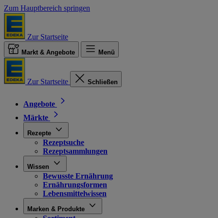
Zum Hauptbereich springen
Zur Startseite
Markt & Angebote
Menü
Zur Startseite
Schließen
Angebote
Märkte
Rezepte
Rezeptsuche
Rezeptsammlungen
Wissen
Bewusste Ernährung
Ernährungsformen
Lebensmittelwissen
Marken & Produkte