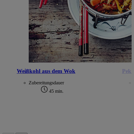
Weißkohl aus dem Wok
Peki
Zubereitungsdauer
45 min.