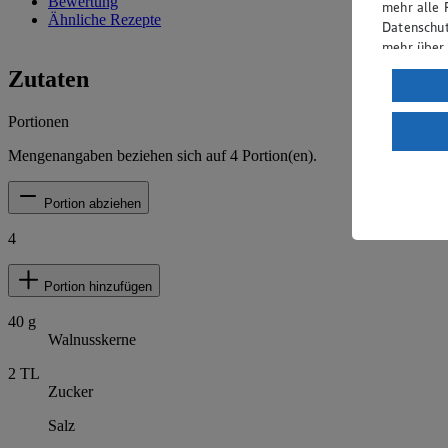
Bewertung
mehr alle 
Ähnliche Rezepte
Datenschut
mehr über
Zutaten
Verarbeit
Wenn du au
Portionen
ein, dass 
einem nach
Mengenangaben beziehen sich auf
4
Portion(en).
Risiko ein
Portion abziehen
Informatio
4
Portion hinzufügen
40
g
Walnusskerne
2
TL
Zucker
Salz