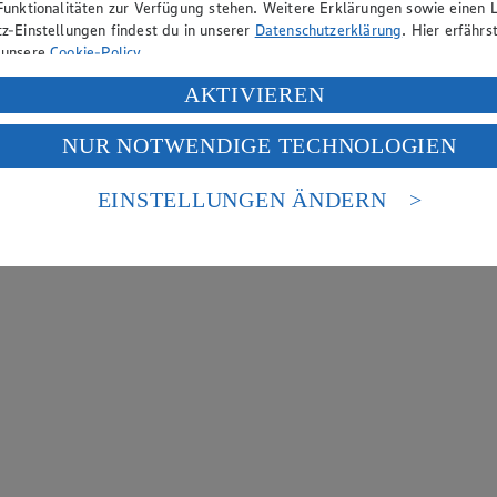
Funktionalitäten zur Verfügung stehen. Weitere Erklärungen sowie einen L
z-Einstellungen findest du in unserer
Datenschutzerklärung
. Hier erfährs
 unsere
Cookie-Policy
.
ung deiner personenbezogenen Daten in den USA durch Facebook und Yo
AKTIVIEREN
f „Aktivieren“ klickst, willigst du im Sinne des Art. 49 Abs. 1 Satz 1 lit
NUR NOTWENDIGE TECHNOLOGIEN
deine Daten in den USA verarbeitet werden. Der EuGH sieht die USA als 
 europäischen Standards nicht angemessenen Datenschutzniveau an. Es b
es Zugriffs durch US-amerikanische Behörden.
EINSTELLUNGEN ÄNDERN
nen zum Herausgeber der Seite findest du im
Impressum