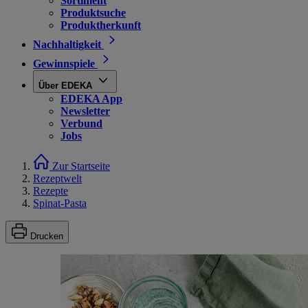
Sortiment
Produktsuche
Produktherkunft
Nachhaltigkeit
Gewinnspiele
Über EDEKA
EDEKA App
Newsletter
Verbund
Jobs
Zur Startseite
Rezeptwelt
Rezepte
Spinat-Pasta
Drucken