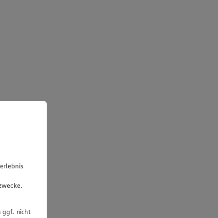
erlebnis
u
gzwecke.
 ggf. nicht