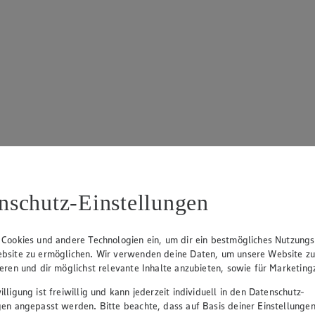
nschutz-Einstellungen
von 5 Sternen. Anzahl der Bewertungen: 13.
 Cookies und andere Technologien ein, um dir ein bestmögliches Nutzungs
bsite zu ermöglichen. Wir verwenden deine Daten, um unsere Website z
ieren und dir möglichst relevante Inhalte anzubieten, sowie für Marketin
lligung ist freiwillig und kann jederzeit individuell in den Datenschutz-
gen angepasst werden. Bitte beachte, dass auf Basis deiner Einstellungen