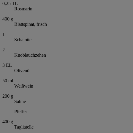
0,25
TL
Rosmarin
400
g
Blattspinat, frisch
1
Schalotte
2
Knoblauchzehen
3
EL
Olivenöl
50
ml
Weißwein
200
g
Sahne
Pfeffer
400
g
Tagliatelle