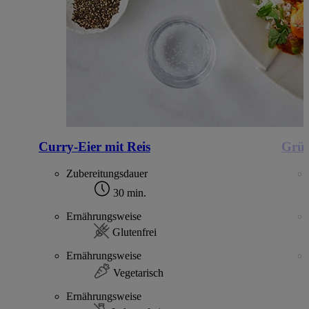
Curry-Eier mit Reis
Grün
Zubereitungsdauer
30 min.
Ernährungsweise
Glutenfrei
Ernährungsweise
Vegetarisch
Ernährungsweise