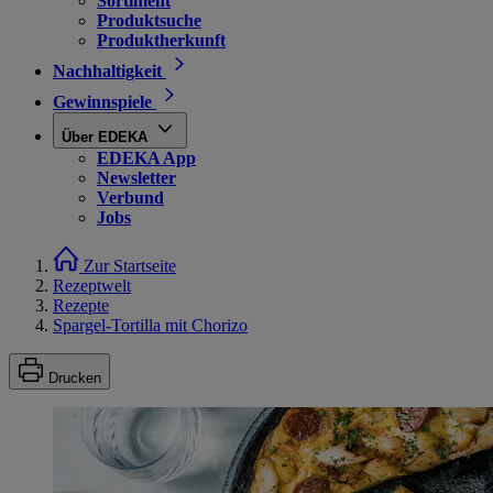
Sortiment
Produktsuche
Produktherkunft
Nachhaltigkeit
Gewinnspiele
Über EDEKA
EDEKA App
Newsletter
Verbund
Jobs
Zur Startseite
Rezeptwelt
Rezepte
Spargel-Tortilla mit Chorizo
Drucken