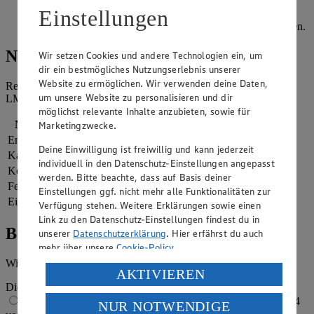
Tortilla dann umgekehrt in die Pfanne gleiten lassen und
Einstellungen
weitere 3–4 Minuten garen. Die Tortilla mit dem restlichen
Paprikapulver und fein gehackter Petersilie bestreut servieren.
Nährwerte
Wir setzen Cookies und andere Technologien ein, um
dir ein bestmögliches Nutzungserlebnis unserer
Website zu ermöglichen. Wir verwenden deine Daten,
Referenzmenge für einen durchschnittlichen Erwachsenen laut
um unsere Website zu personalisieren und dir
LMIV (8.400 kJ/2.000 kcal).
möglichst relevante Inhalte anzubieten, sowie für
Nährwerte
pro Portion
Marketingzwecke.
Energie
2.213 kj (26 %)
Deine Einwilligung ist freiwillig und kann jederzeit
Kalorien
529 kcal (26 %)
individuell in den Datenschutz-Einstellungen angepasst
Kohlenhydrate
15 g
werden. Bitte beachte, dass auf Basis deiner
Fett
40 g
Einstellungen ggf. nicht mehr alle Funktionalitäten zur
Eiweiß
26 g
Verfügung stehen. Weitere Erklärungen sowie einen
Link zu den Datenschutz-Einstellungen findest du in
Bewertung
unserer
Datenschutzerklärung
. Hier erfährst du auch
mehr über unsere
Cookie-Policy
.
Wie hat es dir geschmeckt?
Verarbeitung deiner personenbezogenen Daten in den
AKTIVIEREN
USA durch Facebook und YouTube:
Die Bewertung wird automatisch gespeichert
1 von 5 Sternen
2 von 5 Sternen
3 von 5 Sternen
4
NUR NOTWENDIGE
Wenn du auf „Aktivieren“ klickst, willigst du im Sinne