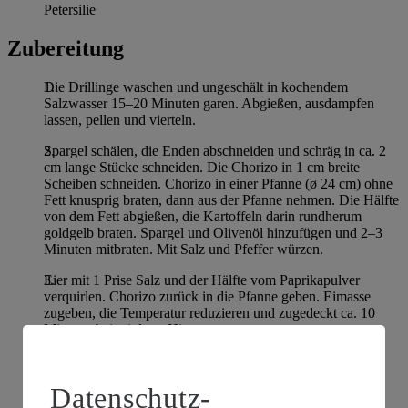
Petersilie
Zubereitung
Die Drillinge waschen und ungeschält in kochendem
Salzwasser 15–20 Minuten garen. Abgießen, ausdampfen
lassen, pellen und vierteln.
Spargel schälen, die Enden abschneiden und schräg in ca. 2
cm lange Stücke schneiden. Die Chorizo in 1 cm breite
Scheiben schneiden. Chorizo in einer Pfanne (ø 24 cm) ohne
Fett knusprig braten, dann aus der Pfanne nehmen. Die Hälfte
von dem Fett abgießen, die Kartoffeln darin rundherum
goldgelb braten. Spargel und Olivenöl hinzufügen und 2–3
Minuten mitbraten. Mit Salz und Pfeffer würzen.
Eier mit 1 Prise Salz und der Hälfte vom Paprikapulver
verquirlen. Chorizo zurück in die Pfanne geben. Eimasse
zugeben, die Temperatur reduzieren und zugedeckt ca. 10
Minuten bei mittlerer Hitze garen.
Sobald das Ei an der Oberfläche zu stocken beginnt, die
Tortilla losschütteln und auf den Deckel gleiten lassen. Die
Datenschutz-
Temperatur erhöhen, ggf. etwas Olivenöl zugeben. Die