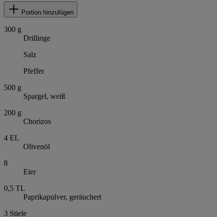
Portion hinzufügen
300
g
Drillinge
Salz
Pfeffer
500
g
Spargel, weiß
200
g
Chorizos
4
EL
Olivenöl
8
Eier
0,5
TL
Paprikapulver, geräuchert
3
Stiele