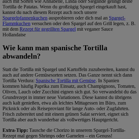
auch mit Sorten wie Annabelle, Linda oder Sieglinde gelingt deine
Tortilla de Patatas. Wenn du großzügig Spargel eingekauft hast,
kannst du nach diesem Rezept auch noch unsere
Spargelpfannenkuchen
ausprobieren oder dich mal an
Spargel-
Flammkuchen
versuchen oder den Spargel auf den Grill legen, z. B.
mit dem
Rezept für gegrillten Spargel
mit veganer Sauce
Hollandaise
Wie kann man spanische Tortilla
abwandeln?
Statt die Tortilla mit Spargel und Kartoffeln zuzubereiten, kannst du
auch auf andere Gemüsesorten setzen. Das Ganze nennt sich dann
Tortilla Verdura:
Spanische Tortilla mit Gemüse
. In Spanien
kommen häufig Paprika zum Einsatz, auch Champignons, Tomaten,
Oliven, Lauch oder Zucchini eignen sich gut. So verwandelst du das
Grundrezept in immer neue Variationen. Diese kannst du übrigens
auch kalt genießen, etwa als leichtes Mittagessen im Büro, zum
Picknick oder als Reiseproviant für lange Auto- oder Zugfahrten.
Frisch zubereitet und mit einem grünen Salat serviert, eignet sich
Tortilla aber auch wunderbar als vollwertiges Hauptgericht.
Extra-Tipp:
Tausche die Chorizo in unserem Spargel-Tortilla-
Rezept mal gegen Shrimps oder Garnelen – ein Genuss!