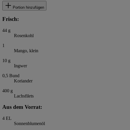
Portion hinzufügen
Frisch:
44
g
Rosenkohl
1
Mango, klein
10
g
Ingwer
0,5
Bund
Koriander
400
g
Lachsfilets
Aus dem Vorrat:
4
EL
Sonnenblumenöl