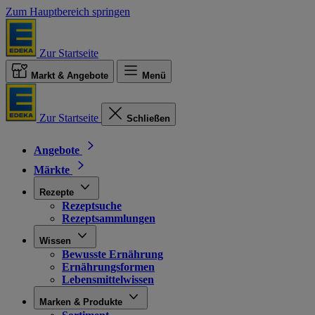
Zum Hauptbereich springen
Zur Startseite
Markt & Angebote
Menü
Zur Startseite
Schließen
Angebote
Märkte
Rezepte
Rezeptsuche
Rezeptsammlungen
Wissen
Bewusste Ernährung
Ernährungsformen
Lebensmittelwissen
Marken & Produkte