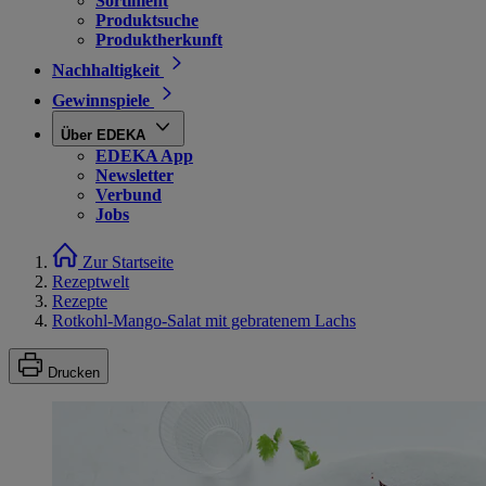
Sortiment
Produktsuche
Produktherkunft
Nachhaltigkeit
Gewinnspiele
Über EDEKA
EDEKA App
Newsletter
Verbund
Jobs
Zur Startseite
Rezeptwelt
Rezepte
Rotkohl-Mango-Salat mit gebratenem Lachs
Drucken