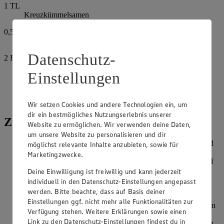
1
TL
Kreuzkümmelsamen
0,5
TL
Chiliflocken
Datenschutz-
2
EL
Balsamico, hell
Einstellungen
Salz
Pfeffer
Wir setzen Cookies und andere Technologien ein, um
dir ein bestmögliches Nutzungserlebnis unserer
Zubereitung
Website zu ermöglichen. Wir verwenden deine Daten,
um unsere Website zu personalisieren und dir
Den Rotkohl vierteln, Strunk entfernen, 400g abwiegen und
möglichst relevante Inhalte anzubieten, sowie für
fein hobeln. Mango schälen, das Frucht¬fleisch vom Stein
Marketingzwecke.
und in 1–2 cm große Würfel schneiden. Ingwer schälen und
fein reiben. Korianderblätter grob hacken.
Deine Einwilligung ist freiwillig und kann jederzeit
individuell in den Datenschutz-Einstellungen angepasst
In einer großen beschichteten Pfanne 2–3 EL Öl erhitzen.
werden. Bitte beachte, dass auf Basis deiner
Rotkohl mit Kreuzkümmel bei starker Hitze ca. 3 Minuten
Einstellungen ggf. nicht mehr alle Funktionalitäten zur
unter Rühren anrösten. Ingwer, Chili¬flocken und gehackten
Verfügung stehen. Weitere Erklärungen sowie einen
Koriander dazugeben, durchschwenken und ca. 1 Minute
Link zu den Datenschutz-Einstellungen findest du in
mitbraten. Die Pfanne vom Herd nehmen. Mango und Essig