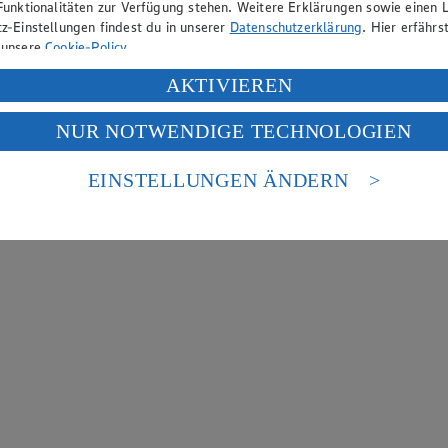
Funktionalitäten zur Verfügung stehen. Weitere Erklärungen sowie einen L
z-Einstellungen findest du in unserer
Datenschutzerklärung
. Hier erfährs
 unsere
Cookie-Policy
.
ung deiner personenbezogenen Daten in den USA durch Facebook und Yo
AKTIVIEREN
f „Aktivieren“ klickst, willigst du im Sinne des Art. 49 Abs. 1 Satz 1 lit
NUR NOTWENDIGE TECHNOLOGIEN
deine Daten in den USA verarbeitet werden. Der EuGH sieht die USA als 
 europäischen Standards nicht angemessenen Datenschutzniveau an. Es b
es Zugriffs durch US-amerikanische Behörden.
EINSTELLUNGEN ÄNDERN
nen zum Herausgeber der Seite findest du im
Impressum