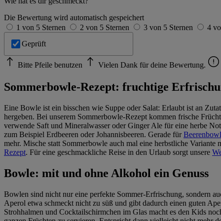
Wie hat es dir geschmeckt?
Die Bewertung wird automatisch gespeichert
1 von 5 Sternen
2 von 5 Sternen
3 von 5 Sternen
4 vo
Geprüft
Bitte Pfeile benutzen
Vielen Dank für deine Bewertung.
Sommerbowle-Rezept: fruchtige Erfrisch
Eine Bowle ist ein bisschen wie Suppe oder Salat: Erlaubt ist an Zu
hergeben. Bei unserem Sommerbowle-Rezept kommen frische Früchte
verwende Saft und Mineralwasser oder Ginger Ale für eine herbe Not
zum Beispiel Erdbeeren oder Johannisbeeren. Gerade für
Beerenbow
mehr. Mische statt Sommerbowle auch mal eine herbstliche Variante
Rezept
. Für eine geschmackliche Reise in den Urlaub sorgt unsere
We
Bowle: mit und ohne Alkohol ein Genuss
Bowlen sind nicht nur eine perfekte Sommer-Erfrischung, sondern auch
Aperol etwa schmeckt nicht zu süß und gibt dadurch einen guten Ape
Strohhalmen und Cocktailschirmchen im Glas macht es den Kids noch m
ganzen Früchten zu servieren. Entspricht dann vielleicht nicht mehr d