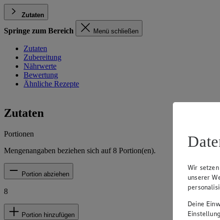
Zutaten
Springe zum Bereich
Menü schließen
Zutaten
Zubereitung
Nährwerte
Bewertung
Ähnliche Rezepte
Zutaten
Portionen
Date
Mengenangaben beziehen sich auf
8
Portion(en).
Wir setzen
Portion abziehen
unserer We
personalis
8
Deine Einwi
Einstellun
Portion hinzufügen