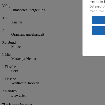
mehr alle 
300
g
Datenschut
Himbeeren, tiefgekühlt
mehr über
0,5
Verarbeit
Ananas
Wenn du au
2
ein, dass 
Orangen, unbehandelt
einem nach
Risiko ein
0,5
Bund
Minze
Informatio
1
Liter
Maracuja-Nektar
1
Flasche
Sekt
1
Flasche
Weißwein, trocken
2
Handvoll
Eiswürfel