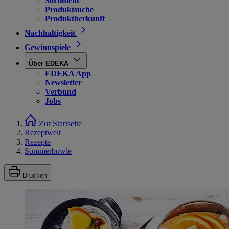
Sortiment
Produktsuche
Produktherkunft
Nachhaltigkeit
Gewinnspiele
Über EDEKA
EDEKA App
Newsletter
Verbund
Jobs
Zur Startseite
Rezeptwelt
Rezepte
Sommerbowle
Drucken