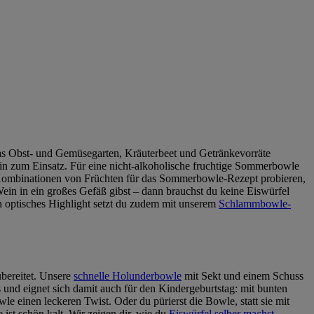
 was Obst- und Gemüsegarten, Kräuterbeet und Getränkevorräte
zum Einsatz. Für eine nicht-alkoholische fruchtige Sommerbowle
e Kombinationen von Früchten für das Sommerbowle-Rezept probieren,
Wein in ein großes Gefäß gibst ‒ dann brauchst du keine Eiswürfel
 optisches Highlight setzt du zudem mit unserem
Schlammbowle-
ubereitet. Unsere
schnelle Holunderbowle
mit Sekt und einem Schuss
nd eignet sich damit auch für den Kindergeburtstag: mit bunten
 einen leckeren Twist. Oder du pürierst die Bowle, statt sie mit
 ist schön kalt. Wir zeigen dir, wie du
Eiswürfel selber machst
.