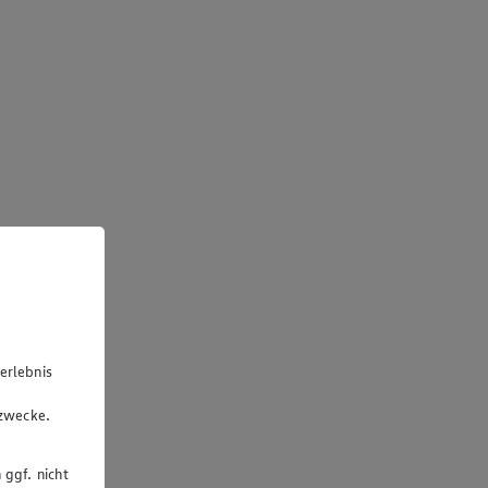
erlebnis
u
gzwecke.
 ggf. nicht