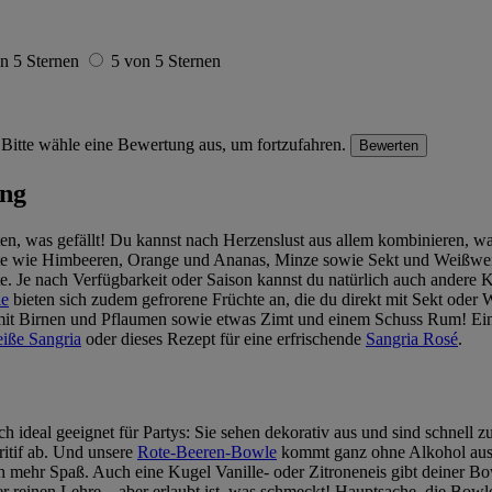
n 5 Sternen
5 von 5 Sternen
Bitte wähle eine Bewertung aus, um fortzufahren.
Bewerten
ung
taten, was gefällt! Du kannst nach Herzenslust aus allem kombinieren,
 wie Himbeeren, Orange und Ananas, Minze sowie Sekt und Weißwein 
e. Je nach Verfügbarkeit oder Saison kannst du natürlich auch ander
le
bieten sich zudem gefrorene Früchte an, die du direkt mit Sekt oder 
 mit Birnen und Pflaumen sowie etwas Zimt und einem Schuss Rum! Ein
iße Sangria
oder dieses Rezept für eine erfrischende
Sangria Rosé
.
 ideal geeignet für Partys: Sie sehen dekorativ aus und sind schnell z
ritif ab. Und unsere
Rote-Beeren-Bowle
kommt ganz ohne Alkohol aus u
ehr Spaß. Auch eine Kugel Vanille- oder Zitroneneis gibt deiner Bowle
er reinen Lehre ‒ aber erlaubt ist, was schmeckt! Hauptsache, die Bowle