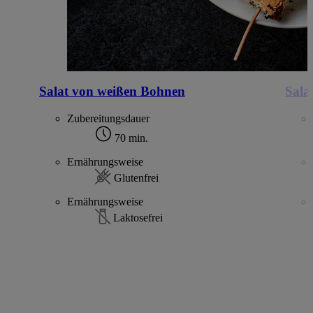
Salat von weißen Bohnen
Sala
Zubereitungsdauer
70 min.
Ernährungsweise
Glutenfrei
Ernährungsweise
Laktosefrei