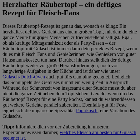
Herzhafter Räubertopf – ein deftiges
Rezept für Fleisch-Fans
Dieses Räubertopf-Rezept ist genau das, wonach es klingt: Ein
herzhaftes, deftiges Gericht aus einem großen Topf, mit dem du eine
ganze Meute hungriger Menschen zufriedenstellend sättigst. Egal,
ob als kräftige Mittagsmahlzeit oder als Party-Essen – der
Räubertopf mit Gulasch ist immer dann dein perfektes Rezept, wenn
du es mit Fleisch-Fans und Genießerinnen wie Genießern von guter
Hausmannskost zu tun hast. Darüber hinaus stellt dich der deftige
Räubertopf weder vor große Herausforderungen, noch vor
langwierige Aufgaben in der Küche und ist daher wie unser
Gulasch-Dutch-Oven
auch gut fürs Camping geeignet. Lediglich
das Schnippeln des Gemüses nimmt ein wenig Zeit in Anspruch.
Während der Schmorzeit von insgesamt einer Stunde musst du aber
nicht die ganze Zeit neben dem Topf stehen. Gerade, wenn du das
Räubertopf-Rezept für eine Party kochst, kannst du währenddessen
gut weitere Gerichte parallel zubereiten. Ebenfalls gut für Feste
eignet sich die ungarische Spezialität
Paprikasch
, eine Variation des
Gulaschs.
Tipp:
Informiere dich vor der Zubereitung in unserem
Expert:innenwissen darüber,
welches Fleisch am besten für Gulasch
geeignet ist
.