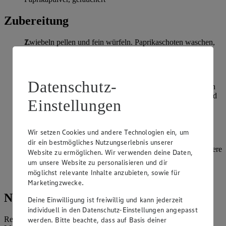
Zubereitung
Zwiebeln pellen und fein würfeln. Paprikaschoten waschen,
Stiel und Kerngehäuse entfernen und in Würfel schneiden.
Kartoffeln schälen, waschen und in mundgerechte Würfel
schneiden.
Datenschutz-
Rapsöl in einem großen Topf erhitzen. Gulasch hineingeben
und von allen Seiten scharf anbraten. Zwiebeln zugeben und
Einstellungen
mit anbraten. Paprikamark zugeben und mit dem Gulasch
vermengen. Mit Rinderfond ablöschen, mit passierten
Tomaten auffüllen und für 30 Minuten bei geringer Hitze
Wir setzen Cookies und andere Technologien ein, um
köcheln lassen.
dir ein bestmögliches Nutzungserlebnis unserer
Lorbeerblätter und restliches Gemüse zugeben und für weitere
Website zu ermöglichen. Wir verwenden deine Daten,
30 Minuten köcheln lassen. Mit Salz, Pfeffer, Majoran und
um unsere Website zu personalisieren und dir
Paprikapulver abschmecken. Lorbeerblätter vor dem
möglichst relevante Inhalte anzubieten, sowie für
Servieren entfernen.
Marketingzwecke.
Nährwerte
Deine Einwilligung ist freiwillig und kann jederzeit
individuell in den Datenschutz-Einstellungen angepasst
Referenzmenge für einen durchschnittlichen Erwachsenen laut
werden. Bitte beachte, dass auf Basis deiner