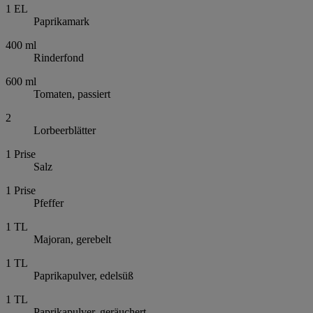
1
EL
Paprikamark
400
ml
Rinderfond
600
ml
Tomaten, passiert
2
Lorbeerblätter
1
Prise
Salz
1
Prise
Pfeffer
1
TL
Majoran, gerebelt
1
TL
Paprikapulver, edelsüß
1
TL
Paprikapulver, geräuchert