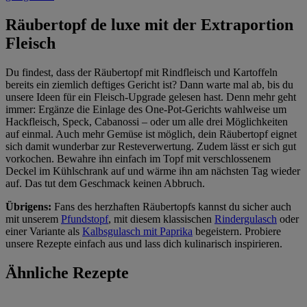
Räubertopf de luxe mit der Extraportion
Fleisch
Du findest, dass der Räubertopf mit Rindfleisch und Kartoffeln
bereits ein ziemlich deftiges Gericht ist? Dann warte mal ab, bis du
unsere Ideen für ein Fleisch-Upgrade gelesen hast. Denn mehr geht
immer: Ergänze die Einlage des One-Pot-Gerichts wahlweise um
Hackfleisch, Speck, Cabanossi – oder um alle drei Möglichkeiten
auf einmal. Auch mehr Gemüse ist möglich, dein Räubertopf eignet
sich damit wunderbar zur Resteverwertung. Zudem lässt er sich gut
vorkochen. Bewahre ihn einfach im Topf mit verschlossenem
Deckel im Kühlschrank auf und wärme ihn am nächsten Tag wieder
auf. Das tut dem Geschmack keinen Abbruch.
Übrigens:
Fans des herzhaften Räubertopfs kannst du sicher auch
mit unserem
Pfundstopf
, mit diesem klassischen
Rindergulasch
oder
einer Variante als
Kalbsgulasch mit Paprika
begeistern. Probiere
unsere Rezepte einfach aus und lass dich kulinarisch inspirieren.
Ähnliche Rezepte