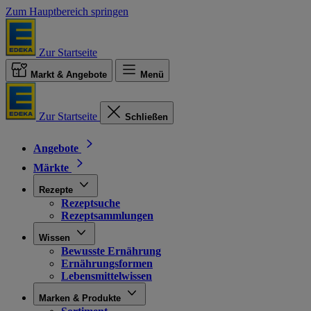
Zum Hauptbereich springen
Zur Startseite
Markt & Angebote
Menü
Zur Startseite
Schließen
Angebote
Märkte
Rezepte
Rezeptsuche
Rezeptsammlungen
Wissen
Bewusste Ernährung
Ernährungsformen
Lebensmittelwissen
Marken & Produkte