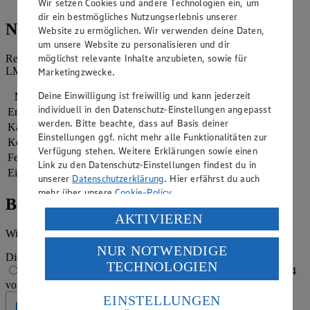
Wir setzen Cookies und andere Technologien ein, um
dir ein bestmögliches Nutzungserlebnis unserer
Nährwerte
Website zu ermöglichen. Wir verwenden deine Daten,
um unsere Website zu personalisieren und dir
möglichst relevante Inhalte anzubieten, sowie für
Referenzmenge für einen durchschnittlichen Erwachsenen laut
LMIV (8.400 kJ/2.000 kcal).
Marketingzwecke.
Deine Einwilligung ist freiwillig und kann jederzeit
Nährwerte
pro Portion
individuell in den Datenschutz-Einstellungen angepasst
Energie
1.248 kj (15 %)
werden. Bitte beachte, dass auf Basis deiner
Kalorien
298 kcal (15 %)
Einstellungen ggf. nicht mehr alle Funktionalitäten zur
Kohlenhydrate
33 g
Verfügung stehen. Weitere Erklärungen sowie einen
Fett
15 g
Link zu den Datenschutz-Einstellungen findest du in
Eiweiß
9 g
unserer
Datenschutzerklärung
. Hier erfährst du auch
mehr über unsere
Cookie-Policy
.
Bewertung
Verarbeitung deiner personenbezogenen Daten in den
AKTIVIEREN
USA durch Facebook und YouTube:
Wie hat es dir geschmeckt?
NUR NOTWENDIGE
Wenn du auf „Aktivieren“ klickst, willigst du im Sinne
Die Bewertung wird automatisch gespeichert
TECHNOLOGIEN
des Art. 49 Abs. 1 Satz 1 lit. a) DSGVO ein, dass deine
1 von 5 Sternen
2 von 5 Sternen
3 von 5 Sternen
4
Daten in den USA verarbeitet werden. Der EuGH sieht
von 5 Sternen
5 von 5 Sternen
die USA als Land mit einem nach europäischen
EINSTELLUNGEN
Geprüft
Standards nicht angemessenen Datenschutzniveau an.