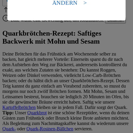
ÄNDERN
Es besteht das Risiko eines Zugriffs durch US-
amerikanische Behörden.
Bitte Pfeile benutzen
Vielen Dank für deine Bewertung.
Bitte wähle eine Bewertung aus, um fortzufahren.
Bewerten
Informationen zum Herausgeber der Seite findest du
im
Impressum
Quarkbrötchen-Rezept: Saftiges
Backwerk mit Mohn und Sesam
Deine Brötchen für das Frühstück am Wochenende selber zu
backen, hat gleich mehrere Vorteile: Einerseits sparst du dir nach
dem Aufstehen den Weg zur Bäckerei, andererseits kontrollierst du
exakt, aus welchen Zutaten sie bestehen: Du kannst Roggen,
Weizen oder Dinkel verwenden, vielleicht Low-Carb-Brötchen
backen; oder du hältst dich an unser Quarkbrötchen-Rezept. Dessen
Teig kannst du ganz einfach am Vorabend zubereiten, so musst du
morgens nur noch zwölf Brötchen formen. Mit Mohn, Sesam und
Leinsamen bestreut, brauchen sie lediglich 20 Minuten im Ofen, bis
sie die gewünschte Bräune erreicht haben. Saftig wie unsere
Kartoffelbrötchen
bleiben sie in jedem Fall. Dafür sorgt der Quark.
Tipp:
Unser
Quarkbrot
ist eine schöne Rezeptidee, wenn du deinen
Gästen zum Frühstück oder Brunch kleine Brote anbieten möchtest.
Als Begleitung zum Nachmittagskaffee kannst du wiederum unsere
Quark-
oder
Quark-Rosinen-Bällchen
servieren.