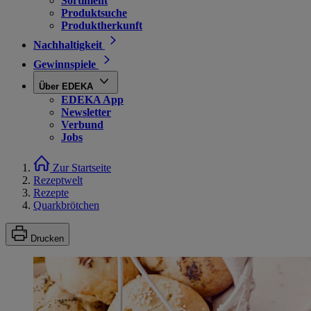
Sortiment
Produktsuche
Produktherkunft
Nachhaltigkeit
Gewinnspiele
Über EDEKA
EDEKA App
Newsletter
Verbund
Jobs
Zur Startseite
Rezeptwelt
Rezepte
Quarkbrötchen
Drucken