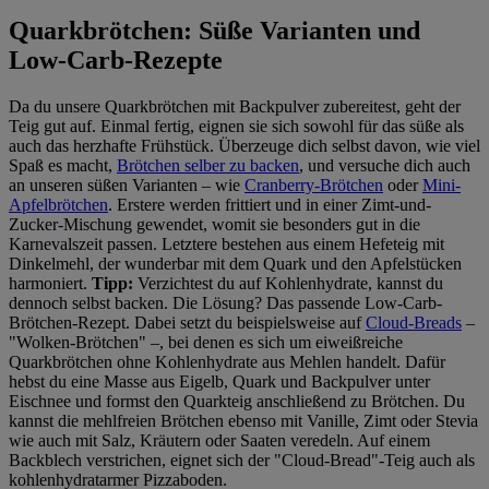
Quarkbrötchen: Süße Varianten und
Low-Carb-Rezepte
Da du unsere Quarkbrötchen mit Backpulver zubereitest, geht der
Teig gut auf. Einmal fertig, eignen sie sich sowohl für das süße als
auch das herzhafte Frühstück. Überzeuge dich selbst davon, wie viel
Spaß es macht,
Brötchen selber zu backen
, und versuche dich auch
an unseren süßen Varianten – wie
Cranberry-Brötchen
oder
Mini-
Apfelbrötchen
. Erstere werden frittiert und in einer Zimt-und-
Zucker-Mischung gewendet, womit sie besonders gut in die
Karnevalszeit passen. Letztere bestehen aus einem Hefeteig mit
Dinkelmehl, der wunderbar mit dem Quark und den Apfelstücken
harmoniert.
Tipp:
Verzichtest du auf Kohlenhydrate, kannst du
dennoch selbst backen. Die Lösung? Das passende Low-Carb-
Brötchen-Rezept. Dabei setzt du beispielsweise auf
Cloud-Breads
–
"Wolken-Brötchen" –, bei denen es sich um eiweißreiche
Quarkbrötchen ohne Kohlenhydrate aus Mehlen handelt. Dafür
hebst du eine Masse aus Eigelb, Quark und Backpulver unter
Eischnee und formst den Quarkteig anschließend zu Brötchen. Du
kannst die mehlfreien Brötchen ebenso mit Vanille, Zimt oder Stevia
wie auch mit Salz, Kräutern oder Saaten veredeln. Auf einem
Backblech verstrichen, eignet sich der "Cloud-Bread"-Teig auch als
kohlenhydratarmer Pizzaboden.