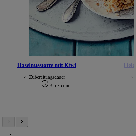
Haselnusstorte mit Kiwi
Heid
Zubereitungsdauer
3 h 35 min.