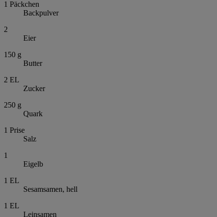
1
Päckchen
Backpulver
2
Eier
150
g
Butter
2
EL
Zucker
250
g
Quark
1
Prise
Salz
1
Eigelb
1
EL
Sesamsamen, hell
1
EL
Leinsamen