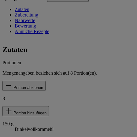
Zutaten
Zubereitung
Nährwerte
Bewertung
Ähnliche Rezepte
Zutaten
Portionen
Mengenangaben beziehen sich auf
8
Portion(en).
Portion abziehen
8
Portion hinzufügen
150
g
Dinkelvollkornmehl