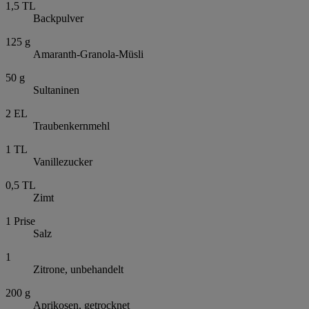
1,5
TL
Backpulver
125
g
Amaranth-Granola-Müsli
50
g
Sultaninen
2
EL
Traubenkernmehl
1
TL
Vanillezucker
0,5
TL
Zimt
1
Prise
Salz
1
Zitrone, unbehandelt
200
g
Aprikosen, getrocknet