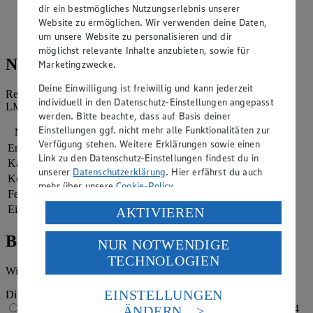
dir ein bestmögliches Nutzungserlebnis unserer
Website zu ermöglichen. Wir verwenden deine Daten,
Kuchen in kleine Stücke schneiden. Wer mag, kann diese
auch mit erwärmter Schokolade bestreichen.
um unsere Website zu personalisieren und dir
möglichst relevante Inhalte anzubieten, sowie für
Nährwerte
Marketingzwecke.
Deine Einwilligung ist freiwillig und kann jederzeit
Referenzmenge für einen durchschnittlichen Erwachsenen laut
individuell in den Datenschutz-Einstellungen angepasst
LMIV (8.400 kJ/2.000 kcal).
werden. Bitte beachte, dass auf Basis deiner
Einstellungen ggf. nicht mehr alle Funktionalitäten zur
Nährwerte
pro Portion
Verfügung stehen. Weitere Erklärungen sowie einen
Energie
1.030 kj (12 %)
Link zu den Datenschutz-Einstellungen findest du in
Kalorien
246 kcal (12 %)
unserer
Datenschutzerklärung
. Hier erfährst du auch
Kohlenhydrate
43 g
mehr über unsere
Cookie-Policy
.
Fett
4 g
Eiweiß
8 g
Verarbeitung deiner personenbezogenen Daten in den
AKTIVIEREN
USA durch Facebook und YouTube:
Bewertung
NUR NOTWENDIGE
Wenn du auf „Aktivieren“ klickst, willigst du im Sinne
TECHNOLOGIEN
des Art. 49 Abs. 1 Satz 1 lit. a) DSGVO ein, dass deine
Wie hat es dir geschmeckt?
Daten in den USA verarbeitet werden. Der EuGH sieht
die USA als Land mit einem nach europäischen
EINSTELLUNGEN
Die Bewertung wird automatisch gespeichert
Standards nicht angemessenen Datenschutzniveau an.
1 von 5 Sternen
2 von 5 Sternen
3 von 5 Sternen
4
ÄNDERN