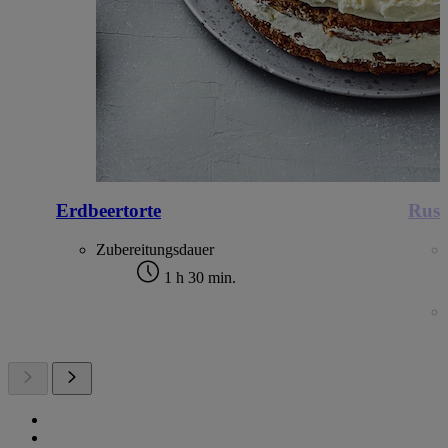
Erdbeertorte
Russ
Zubereitungsdauer
1 h 30 min.