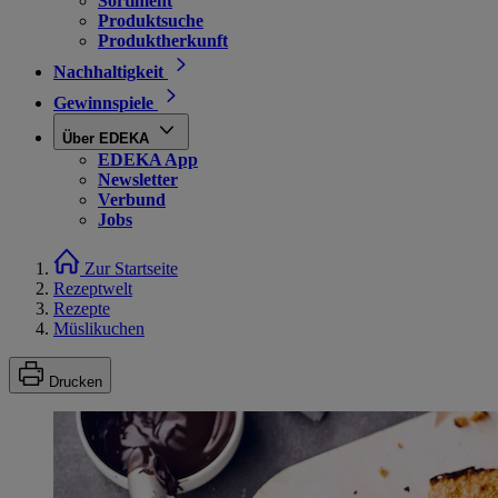
Sortiment
Produktsuche
Produktherkunft
Nachhaltigkeit
Gewinnspiele
Über EDEKA
EDEKA App
Newsletter
Verbund
Jobs
Zur Startseite
Rezeptwelt
Rezepte
Müslikuchen
Drucken