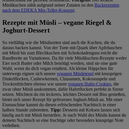
Müslikuchen zählt aufgrund seiner Zutaten zu den
Backrezepten
nach dem EDEKA Mix-Teller-Konzept
.
Rezepte mit Müsli – vegane Riegel &
Joghurt-Dessert
So vielfältig wie die Müslisorten sind auch die Kuchen, die du
daraus backen kannst. Von der Torte mit Quark über Apfeltaschen
mit Müsli bis zum Blechkuchen mit Schokoladenguss reicht die
Bandbreite an Variationen. Da für viele Müslikuchen-Rezepte weder
Eier noch Butter oder Milch benötigt werden, sind sie eine gute
Wahl, wenn du dich vegan ernährst. Als kleine Häppchen für
unterwegs eignen sich unsere
veganen Müsliriegel
mit knusprigen
Dinkelflocken, Cashewkernen, Chiasamen, Kokosraspeln und
Trockenfrüchten ebenso wie unsere
veganen Hafer-Cookies
, die
zwar ohne Müsli auskommen, dafür Haferflocken perfekt in Szene
setzen. Möchtest du ein leckeres, leichtes Dessert mit Biss genießen,
bietet sich unser Rezept für gefrorenes Joghurt-Müsli an. Mit einer
Eismaschine kannst du diesen erfrischenden Nachtisch in einer
halben Stunde zubereiten.
Tipp:
Desserts mit Keksen lassen sich
häufig auch mit Müsli herstellen. Je nach Wahl des Müslis kannst du
deinem Nachtisch so eine fruchtige oder besonders knusprige Note
verleihen.