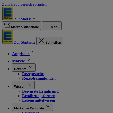
Zum Hauptbereich springen
Zur Startseite
Markt & Angebote
Menü
Zur Startseite
Schließen
Angebote
Märkte
Rezepte
Rezeptsuche
Rezeptsammlungen
Wissen
Bewusste Ernährung
Ernährungsformen
Lebensmittelwissen
Marken & Produkte