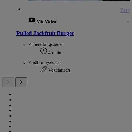
Burg
Mit Video
Pulled Jackfruit Burger
Zubereitungsdauer
45 min.
Ernährungsweise
Vegetarisch