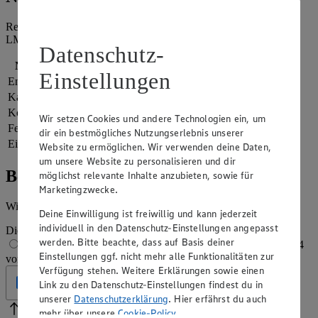
Referenzmenge für einen durchschnittlichen Erwachsenen laut
LMIV (8.400 kJ/2.000 kcal).
Datenschutz-
Nährwerte
pro Portion
Einstellungen
Energie
2.274 kj (27 %)
Kalorien
543 kcal (27 %)
Kohlenhydrate
11 g
Wir setzen Cookies und andere Technologien ein, um
Fett
22 g
dir ein bestmögliches Nutzungserlebnis unserer
Eiweiß
65 g
Website zu ermöglichen. Wir verwenden deine Daten,
um unsere Website zu personalisieren und dir
Bewertung
möglichst relevante Inhalte anzubieten, sowie für
Marketingzwecke.
Wie hat es dir geschmeckt?
Deine Einwilligung ist freiwillig und kann jederzeit
individuell in den Datenschutz-Einstellungen angepasst
Die Bewertung wird automatisch gespeichert
werden. Bitte beachte, dass auf Basis deiner
1 von 5 Sternen
2 von 5 Sternen
3 von 5 Sternen
4
Einstellungen ggf. nicht mehr alle Funktionalitäten zur
von 5 Sternen
5 von 5 Sternen
Verfügung stehen. Weitere Erklärungen sowie einen
Geprüft
Link zu den Datenschutz-Einstellungen findest du in
unserer
Datenschutzerklärung
. Hier erfährst du auch
mehr über unsere
Cookie-Policy
.
Bitte Pfeile benutzen
Vielen Dank für deine Bewertung.