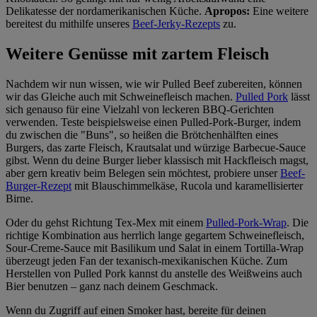
Delikatesse der nordamerikanischen Küche.
Apropos:
Eine weitere
bereitest du mithilfe unseres
Beef-Jerky-Rezepts
zu.
Weitere Genüsse mit zartem Fleisch
Nachdem wir nun wissen, wie wir Pulled Beef zubereiten, können
wir das Gleiche auch mit Schweinefleisch machen.
Pulled Pork
lässt
sich genauso für eine Vielzahl von leckeren BBQ-Gerichten
verwenden. Teste beispielsweise einen Pulled-Pork-Burger, indem
du zwischen die "Buns", so heißen die Brötchenhälften eines
Burgers, das zarte Fleisch, Krautsalat und würzige Barbecue-Sauce
gibst. Wenn du deine Burger lieber klassisch mit Hackfleisch magst,
aber gern kreativ beim Belegen sein möchtest, probiere unser
Beef-
Burger-Rezept
mit Blauschimmelkäse, Rucola und karamellisierter
Birne.
Oder du gehst Richtung Tex-Mex mit einem
Pulled-Pork-Wrap
. Die
richtige Kombination aus herrlich lange gegartem Schweinefleisch,
Sour-Creme-Sauce mit Basilikum und Salat in einem Tortilla-Wrap
überzeugt jeden Fan der texanisch-mexikanischen Küche. Zum
Herstellen von Pulled Pork kannst du anstelle des Weißweins auch
Bier benutzen – ganz nach deinem Geschmack.
Wenn du Zugriff auf einen Smoker hast, bereite für deinen