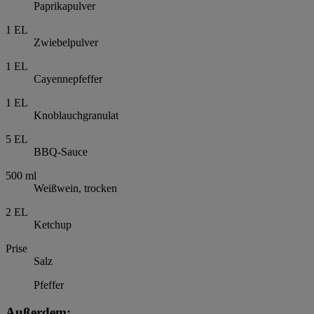
Paprikapulver
1
EL
Zwiebelpulver
1
EL
Cayennepfeffer
1
EL
Knoblauchgranulat
5
EL
BBQ-Sauce
500
ml
Weißwein, trocken
2
EL
Ketchup
Prise
Salz
Pfeffer
Außerdem: