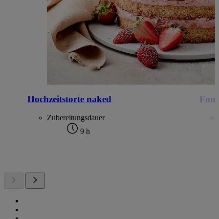
Hochzeitstorte naked
Fond
Zubereitungsdauer
9 h