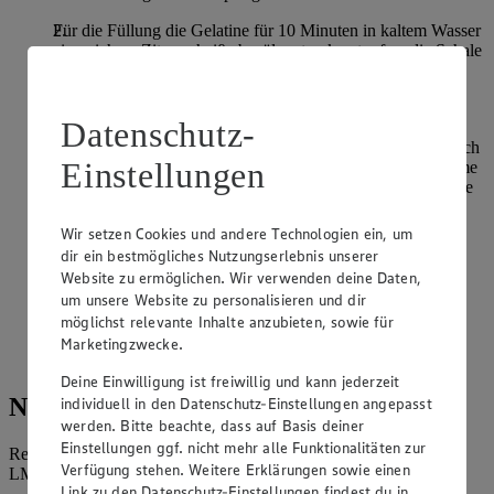
Für die Füllung die Gelatine für 10 Minuten in kaltem Wasser
einweichen. Zitrone heiß abspülen, trocken tupfen, die Schale
abreiben sowie den Saft auspressen. Frischkäse, Joghurt,
Zitronensaft und Zitronenabrieb verrühren.
Datenschutz-
Gelatine ausdrücken und zusammen mit dem Zucker sowie
Vanillezucker in einem Topf unter Rühren erwärmen, bis sich
Einstellungen
alle Zutaten aufgelöst haben. 2 Esslöffel der Frischkäsecreme
zur flüssigen Gelatine geben und einrühren. Dann die Masse
unter die Frischkäsecreme heben.
Wir setzen Cookies und andere Technologien ein, um
Die Creme auf den Keksboden geben und gleichmäßig
dir ein bestmögliches Nutzungserlebnis unserer
verteilen. Für 3-4 Stunden im Kühlschrank kaltstellen.
Website zu ermöglichen. Wir verwenden deine Daten,
um unsere Website zu personalisieren und dir
Die Torte aus dem Kühlschrank nehmen und aus der
Springform lösen. Für das Topping die Beeren waschen,
möglichst relevante Inhalte anzubieten, sowie für
trocken tupfen und dekorativ auf der Torte verteilen. Mit
Marketingzwecke.
Minzblättern garnieren und servieren.
Deine Einwilligung ist freiwillig und kann jederzeit
Nährwerte
individuell in den Datenschutz-Einstellungen angepasst
werden. Bitte beachte, dass auf Basis deiner
Einstellungen ggf. nicht mehr alle Funktionalitäten zur
Referenzmenge für einen durchschnittlichen Erwachsenen laut
Verfügung stehen. Weitere Erklärungen sowie einen
LMIV (8.400 kJ/2.000 kcal).
Link zu den Datenschutz-Einstellungen findest du in