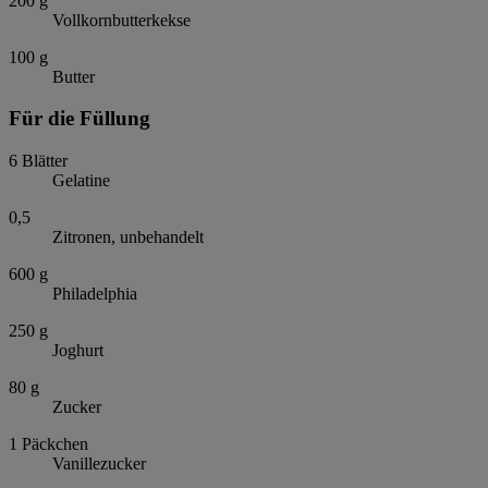
200
g
Vollkornbutterkekse
100
g
Butter
Für die Füllung
6
Blätter
Gelatine
0,5
Zitronen, unbehandelt
600
g
Philadelphia
250
g
Joghurt
80
g
Zucker
1
Päckchen
Vanillezucker