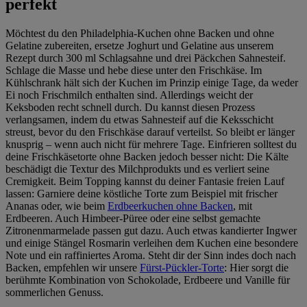
perfekt
Möchtest du den Philadelphia-Kuchen ohne Backen und ohne
Gelatine zubereiten, ersetze Joghurt und Gelatine aus unserem
Rezept durch 300 ml Schlagsahne und drei Päckchen Sahnesteif.
Schlage die Masse und hebe diese unter den Frischkäse. Im
Kühlschrank hält sich der Kuchen im Prinzip einige Tage, da weder
Ei noch Frischmilch enthalten sind. Allerdings weicht der
Keksboden recht schnell durch. Du kannst diesen Prozess
verlangsamen, indem du etwas Sahnesteif auf die Keksschicht
streust, bevor du den Frischkäse darauf verteilst. So bleibt er länger
knusprig – wenn auch nicht für mehrere Tage. Einfrieren solltest du
deine Frischkäsetorte ohne Backen jedoch besser nicht: Die Kälte
beschädigt die Textur des Milchprodukts und es verliert seine
Cremigkeit. Beim Topping kannst du deiner Fantasie freien Lauf
lassen: Garniere deine köstliche Torte zum Beispiel mit frischer
Ananas oder, wie beim
Erdbeerkuchen ohne Backen
, mit
Erdbeeren. Auch Himbeer-Püree oder eine selbst gemachte
Zitronenmarmelade passen gut dazu. Auch etwas kandierter Ingwer
und einige Stängel Rosmarin verleihen dem Kuchen eine besondere
Note und ein raffiniertes Aroma. Steht dir der Sinn indes doch nach
Backen, empfehlen wir unsere
Fürst-Pückler-Torte
: Hier sorgt die
berühmte Kombination von Schokolade, Erdbeere und Vanille für
sommerlichen Genuss.