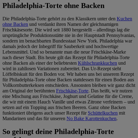
Philadelphia-Torte ohne Backen
Die Philadelphia-Torte gehört zu den Klassikern unter den
Kuchen
ohne Backen
und verdankt ihren Namen der gleichnamigen
Frischkäsesorte. Die wird seit 1880 hergestellt – allerdings lag die
ursprüngliche Produktionsstätte nie in der Hauptstadt Pennsylvanias,
sondern im benachbarten Bundesstaat New York. Philadelphia war
damals jedoch der Inbegriff für Sauberkeit und hochwertige
Lebensmittel. Und so benannte man die neue Frischkäse-Marke
nach dieser Stadt. Bis heute gilt das Rezept für Philadelphia-Torte
ohne Backen als einer der beliebtesten
Kühlschrankkuchen
und
wird in zahllosen Variationen zubereitet. Das Ur-Rezept sieht
Löffelbiskuit für den Boden vor. Wir haben uns bei unserem Rezept
für Philadelphia-Torte ohne Backen stattdessen für einen Boden aus
Vollkornbutterkeksen entschieden. Ansonsten bleiben wir ganz dicht
am Original der berühmten
Frischkäse-Torte
. Das heißt, wir nutzen
eine Mischung aus Frischkäse, Joghurt und Gelatine für die Creme,
die wir mit einem Hauch Vanille und etwas Zitrone verfeinern – und
setzen auf ein Topping aus frischen Beeren. Ganz ohne Backen
funktioniert übrigens auch unser Rezept für
Schüttelkuchen
mit
Mandarinen und das für unseren
No Bake Karottenkuchen
.
So gelingt deine Philadelphia-Torte