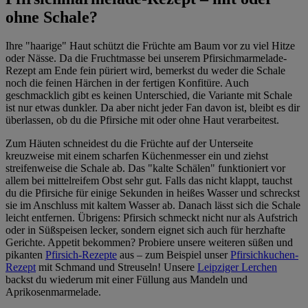
ohne Schale?
Ihre "haarige" Haut schützt die Früchte am Baum vor zu viel Hitze
oder Nässe. Da die Fruchtmasse bei unserem Pfirsichmarmelade-
Rezept am Ende fein püriert wird, bemerkst du weder die Schale
noch die feinen Härchen in der fertigen Konfitüre. Auch
geschmacklich gibt es keinen Unterschied, die Variante mit Schale
ist nur etwas dunkler. Da aber nicht jeder Fan davon ist, bleibt es dir
überlassen, ob du die Pfirsiche mit oder ohne Haut verarbeitest.
Zum Häuten schneidest du die Früchte auf der Unterseite
kreuzweise mit einem scharfen Küchenmesser ein und ziehst
streifenweise die Schale ab. Das "kalte Schälen" funktioniert vor
allem bei mittelreifem Obst sehr gut. Falls das nicht klappt, tauchst
du die Pfirsiche für einige Sekunden in heißes Wasser und schreckst
sie im Anschluss mit kaltem Wasser ab. Danach lässt sich die Schale
leicht entfernen. Übrigens: Pfirsich schmeckt nicht nur als Aufstrich
oder in Süßspeisen lecker, sondern eignet sich auch für herzhafte
Gerichte. Appetit bekommen? Probiere unsere weiteren süßen und
pikanten
Pfirsich-Rezepte
aus – zum Beispiel unser
Pfirsichkuchen-
Rezept
mit Schmand und Streuseln! Unsere
Leipziger Lerchen
backst du wiederum mit einer Füllung aus Mandeln und
Aprikosenmarmelade.