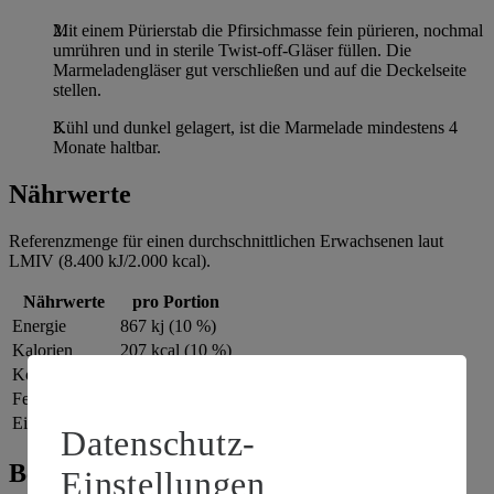
Mit einem Pürierstab die Pfirsichmasse fein pürieren, nochmal
umrühren und in sterile Twist-off-Gläser füllen. Die
Marmeladengläser gut verschließen und auf die Deckelseite
stellen.
Kühl und dunkel gelagert, ist die Marmelade mindestens 4
Monate haltbar.
Nährwerte
Referenzmenge für einen durchschnittlichen Erwachsenen laut
LMIV (8.400 kJ/2.000 kcal).
Nährwerte
pro Portion
Energie
867 kj (10 %)
Kalorien
207 kcal (10 %)
Kohlenhydrate
49 g
Fett
0 g
Eiweiß
1 g
Datenschutz-
Bewertung
Einstellungen