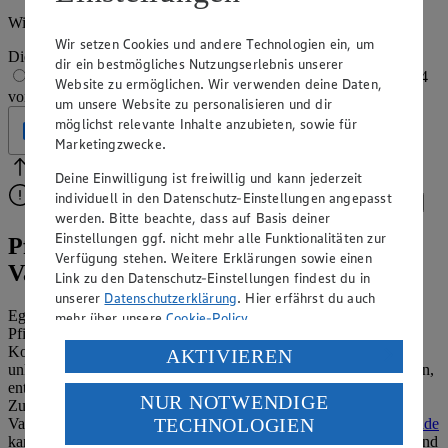
Wie hat es dir geschmeckt?
Wir setzen Cookies und andere Technologien ein, um
Die Bewertung wird automatisch gespeichert
dir ein bestmögliches Nutzungserlebnis unserer
1 von 5 Sternen
2 von 5 Sternen
3 von 5 Sternen
4
Website zu ermöglichen. Wir verwenden deine Daten,
von 5 Sternen
5 von 5 Sternen
um unsere Website zu personalisieren und dir
möglichst relevante Inhalte anzubieten, sowie für
Geprüft
Marketingzwecke.
Bitte Pfeile benutzen
Vielen Dank für deine Bewertung.
Deine Einwilligung ist freiwillig und kann jederzeit
individuell in den Datenschutz-Einstellungen angepasst
Bitte wähle eine Bewertung aus, um fortzufahren.
Bewerten
werden. Bitte beachte, dass auf Basis deiner
Einstellungen ggf. nicht mehr alle Funktionalitäten zur
Pfirsichmarmelade-Rezept: Leckere
Verfügung stehen. Weitere Erklärungen sowie einen
Variationen
Link zu den Datenschutz-Einstellungen findest du in
unserer
Datenschutzerklärung
. Hier erfährst du auch
Egal ob Himbeeren,
Brombeeren
, Erdbeeren, Kirschen oder
mehr über unsere
Cookie-Policy
.
Pfirsiche wie in unserem Marmeladerezept – das Einkochen von
Konfitüre macht nicht nur Spaß, es geht auch schnell und
Verarbeitung deiner personenbezogenen Daten in den
AKTIVIEREN
unkompliziert. Und du kannst, im Gegensatz zu fertigen Produkten,
USA durch Facebook und YouTube:
entscheiden, was in deinem Aufstrich enthalten sein soll und die
NUR NOTWENDIGE
Zutaten nach Lust und Laune kombinieren. Auch saisonale
Wenn du auf „Aktivieren“ klickst, willigst du im Sinne
TECHNOLOGIEN
Varianten wie unser weihnachtliches
Rezept für Bratapfelmarmelade
des Art. 49 Abs. 1 Satz 1 lit. a) DSGVO ein, dass deine
kannst du so ganz leicht selbst machen. Nutze also den Sommer und
Daten in den USA verarbeitet werden. Der EuGH sieht