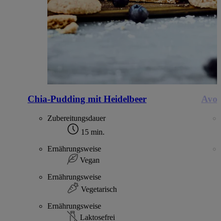
Chia-Pudding mit Heidelbeer
Avoc
Zubereitungsdauer
15 min.
Ernährungsweise
Vegan
Ernährungsweise
Vegetarisch
Ernährungsweise
Laktosefrei