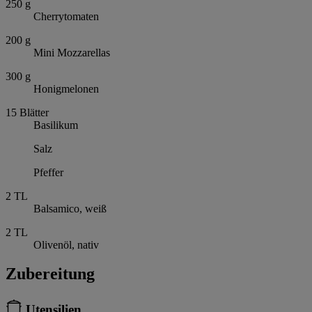
250
g
Cherrytomaten
200
g
Mini Mozzarellas
300
g
Honigmelonen
15
Blätter
Basilikum
Salz
Pfeffer
2
TL
Balsamico, weiß
2
TL
Olivenöl, nativ
Zubereitung
Utensilien