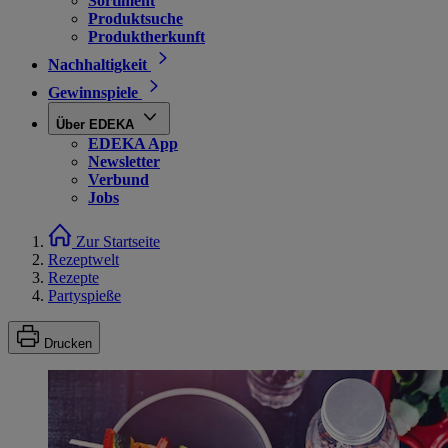
Sortiment
Produktsuche
Produktherkunft
Nachhaltigkeit
Gewinnspiele
Über EDEKA
EDEKA App
Newsletter
Verbund
Jobs
Zur Startseite
Rezeptwelt
Rezepte
Partyspieße
Drucken