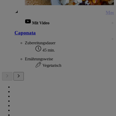
Medi
Mit Video
Caponata
Zubereitungsdauer
45 min.
Ernährungsweise
Vegetarisch