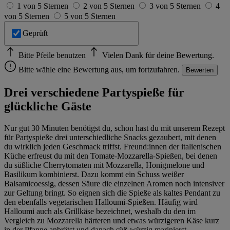
1 von 5 Sternen
2 von 5 Sternen
3 von 5 Sternen
4
von 5 Sternen
5 von 5 Sternen
Geprüft
Bitte Pfeile benutzen
Vielen Dank für deine Bewertung.
Bitte wähle eine Bewertung aus, um fortzufahren.
Bewerten
Drei verschiedene Partyspieße für
glückliche Gäste
Nur gut 30 Minuten benötigst du, schon hast du mit unserem Rezept
für Partyspieße drei unterschiedliche Snacks gezaubert, mit denen
du wirklich jeden Geschmack triffst. Freund:innen der italienischen
Küche erfreust du mit den Tomate-Mozzarella-Spießen, bei denen
du süßliche Cherrytomaten mit Mozzarella, Honigmelone und
Basilikum kombinierst. Dazu kommt ein Schuss weißer
Balsamicoessig, dessen Säure die einzelnen Aromen noch intensiver
zur Geltung bringt. So eignen sich die Spieße als kaltes Pendant zu
den ebenfalls vegetarischen Halloumi-Spießen. Häufig wird
Halloumi auch als Grillkäse bezeichnet, weshalb du den im
Vergleich zu Mozzarella härteren und etwas würzigeren Käse kurz
in der Pfanne anbrätst und danach süß-würzig marinierst.