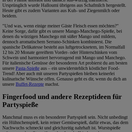
Ursprünglich wurde Halloumi übrigens aus Schafmilch hergestellt.
Heute gibt es zudem Varianten aus Kuh- und Ziegenmilch oder
beidem.
"Und was, wenn einige meiner Gäste Fleisch essen möchten?"
Keine Sorge, dafür gibt es unsere Mango-Manchego-Spieße, bei
denen du würzigen Manchego mit süßer Mango und mildem,
dennoch aromatischem Serrano-Schinken kombinierst. Die
spanische Delikatesse besteht aus luftgetrocknetem, im Normalfall
12 bis 20 Monate gereiftem Vorder- oder Hinterschinken vom
Schwein und harmoniert hervorragend mit Mango und Manchego.
Für italienische Genüsse der besonderen Art probierst du am besten
unsere
Pasta-Spieße
aus – ein unwiderstehlich köstlicher Food-
Trend! Aber auch mit unseren Partyspießen bleiben keinerlei
kulinarische Wünsche offen. Genauso geht es dir, wenn du dich an
unsere
Buffet-Rezepte
machst.
Fingerfood und andere Rezeptideen für
Partyspieße
Manchmal muss es ein besonderer Partyspieß sein. Nicht unbedingt
ein Hühnchenspieß, kein reiner Gemüsespieß, dafür etwas, das dem
Nachwuchs schmeckt und gleichzeitig nahrhaft ist. Wurstspieße