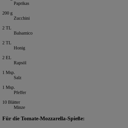
Paprikas
200
g
Zucchini
2
TL
Balsamico
2
TL
Honig
2
EL
Rapsöl
1
Msp.
Salz
1
Msp.
Pfeffer
10
Blätter
Minze
Für die Tomate-Mozzarella-Spieße: