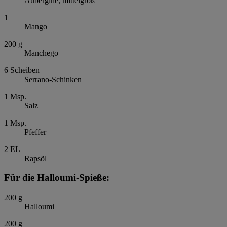
Aubergine, mittelgroß
1
Mango
200
g
Manchego
6
Scheiben
Serrano-Schinken
1
Msp.
Salz
1
Msp.
Pfeffer
2
EL
Rapsöl
Für die Halloumi-Spieße:
200
g
Halloumi
200
g