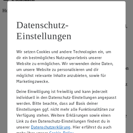
Holzspieße
Für die Tomate-Mozzarella-Spieße die Cherrytomaten
Datenschutz-
waschen, die Mozzarellakugeln abtropfen lassen und mit Öl,
Salz und Pfeffer marinieren. Die Melone schälen und in
Einstellungen
mundgerechte Würfel schneiden. Den Basilikum waschen,
trocken schütteln und zupfen. Nacheinander Cherrytomate,
Mozzarella, Honigmelone, und Basilikum auf Holzspieße
Wir setzen Cookies und andere Technologien ein, um
stecken.
dir ein bestmögliches Nutzungserlebnis unserer
Für die Halloumi-Spieße den Halloumi in mundgerechte
Website zu ermöglichen. Wir verwenden deine Daten,
Würfel schneiden und in einer Grillpfanne für 2 Minuten von
um unsere Website zu personalisieren und dir
beiden Seiten leicht anbraten. Zucchini und Paprika in
möglichst relevante Inhalte anzubieten, sowie für
mundgerechte Stücke schneiden und zusammen mit dem
Marketingzwecke.
Halloumi auf Spieße stechen. Aus Rapöl, Honig, Essig, Salz
und Pfeffer eine Marinade anrühren und das Gemüse sowie
Deine Einwilligung ist freiwillig und kann jederzeit
den Käse damit einstreichen. In einer Grillpfanne oder auf
individuell in den Datenschutz-Einstellungen angepasst
dem Grill bei indirekter Hitze für 6-10 Minuten grillen.
werden. Bitte beachte, dass auf Basis deiner
Einstellungen ggf. nicht mehr alle Funktionalitäten zur
Für die Mango-Manchego-Spieße die Aubergine waschen
Verfügung stehen. Weitere Erklärungen sowie einen
und in mundgerechte Stücke schneiden. In einer Grillpfanne
Link zu den Datenschutz-Einstellungen findest du in
von allen Seiten 3-6 Minuten angrillen. Nach Belieben mit
etwas Salz und Pfeffer würzen. Anschließend auskühlen
unserer
Datenschutzerklärung
. Hier erfährst du auch
lassen und bereithalten. Die Mango schälen, den Manchego