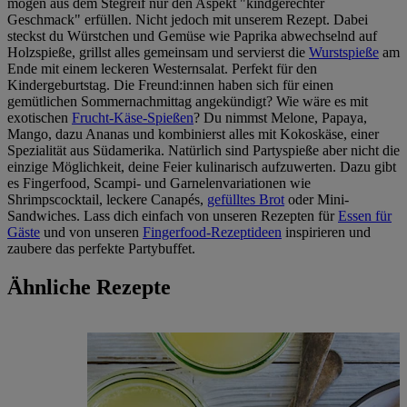
mögen aus dem Stegreif nur den Aspekt "kindgerechter
Geschmack" erfüllen. Nicht jedoch mit unserem Rezept. Dabei
steckst du Würstchen und Gemüse wie Paprika abwechselnd auf
Holzspieße, grillst alles gemeinsam und servierst die
Wurstspieße
am
Ende mit einem leckeren Westernsalat. Perfekt für den
Kindergeburtstag. Die Freund:innen haben sich für einen
gemütlichen Sommernachmittag angekündigt? Wie wäre es mit
exotischen
Frucht-Käse-Spießen
? Du nimmst Melone, Papaya,
Mango, dazu Ananas und kombinierst alles mit Kokoskäse, einer
Spezialität aus Südamerika. Natürlich sind Partyspieße aber nicht die
einzige Möglichkeit, deine Feier kulinarisch aufzuwerten. Dazu gibt
es Fingerfood, Scampi- und Garnelenvariationen wie
Shrimpscocktail, leckere Canapés,
gefülltes Brot
oder Mini-
Sandwiches. Lass dich einfach von unseren Rezepten für
Essen für
Gäste
und von unseren
Fingerfood-Rezeptideen
inspirieren und
zaubere das perfekte Partybuffet.
Ähnliche Rezepte