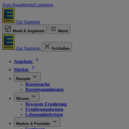
Zum Hauptbereich springen
Zur Startseite
Markt & Angebote
Menü
Zur Startseite
Schließen
Angebote
Märkte
Rezepte
Rezeptsuche
Rezeptsammlungen
Wissen
Bewusste Ernährung
Ernährungsformen
Lebensmittelwissen
Marken & Produkte