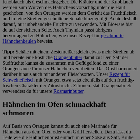
Knoblauch als Geschmacksgeber. Die Kräuter und der Knoblauch
werden zum Würzen des Hähnchens vorsichtig unter die Haut
geschoben, von den Orangen werden dem Gericht das Fruchtfleisch
und in feine Streifen geschnittene Schale hinzugefügt. Achte deshalb
darauf, nur unbehandelte Früchte zu verwenden. Mit Bioware bist
du auf der sicheren Seite. Auch Thymian passt übrigens
hervorragend zu Hähnchen, wie unser Rezept für
geschmorte
Hähnchenkeulen
beweist.
Tipp:
Schäle mit einem Zestenreißer gleich etwas mehr Streifen ab
und bereite eine köstliche
Orangenbutter
damit zu! Den Saft der
Südfrüchte kannst du zusammen mit Geflügelfond zu einer
Orangensauce für unser Hähnchen verarbeiten. Das Obst harmoniert
darüber hinaus auch mit anderen Fleischsorten. Unser
Rezept für
Schweinefleisch
mit Orangen etwa setzt ebenfalls auf den fruchtig-
frischen Charakter der Zitrusfrucht. Zitronen- statt Orangenabrieb
verwendest du für unsere
Rosmarinbutter
.
Hähnchen im Ofen schmackhaft
schmoren
Auf Basis von Orangen kannst du auch eine Marinade für
Hähnchen aus dem Ofen oder vom Grill herstellen. Dazu lässt du
Teile wie die Hähnchenbrust einfach in einer Soße aus Saft, Brühe