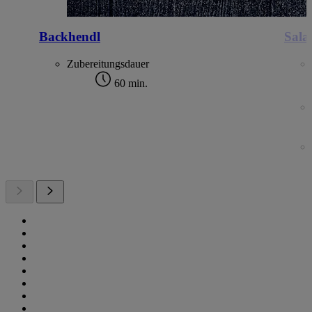
Backhendl
Sala
Zubereitungsdauer
60 min.