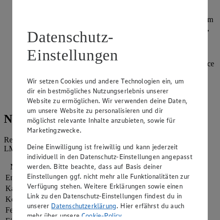
einschneiden und die Filets auslösen. Den Saft aus dem an
den Häuten verbliebenen Fruchtfleisch über die Filets
drücken. Die Hähnchenteile aus dem Bräter heben und warm
halten. Den Bratfond passieren und etwas einkochen lassen,
Datenschutz-
dann die eiskalte Butter stückchenweise unter kräftigem
Schlagen unter den Fond rühren. Die Rosmarinnadeln vom
Einstellungen
Zweig streifen und fein hacken. Die Sauce abschmecken,
Orangenfilets, Orangenzesten und den Rosmarin in die Sauce
geben und erwärmen. Die Geflügelteile mit der Sauce
Wir setzen Cookies und andere Technologien ein, um
anrichten.
dir ein bestmögliches Nutzungserlebnis unserer
Mit knusprigem Weißbrot oder Tagliatelle servieren.
Website zu ermöglichen. Wir verwenden deine Daten,
um unsere Website zu personalisieren und dir
Nährwerte
möglichst relevante Inhalte anzubieten, sowie für
Marketingzwecke.
Referenzmenge für einen durchschnittlichen Erwachsenen laut
Deine Einwilligung ist freiwillig und kann jederzeit
LMIV (8.400 kJ/2.000 kcal).
individuell in den Datenschutz-Einstellungen angepasst
werden. Bitte beachte, dass auf Basis deiner
Nährwerte
pro Portion
Einstellungen ggf. nicht mehr alle Funktionalitäten zur
Energie
2.089 kj (25 %)
Verfügung stehen. Weitere Erklärungen sowie einen
Kalorien
499 kcal (25 %)
Link zu den Datenschutz-Einstellungen findest du in
Kohlenhydrate
14 g
unserer
Datenschutzerklärung
. Hier erfährst du auch
Fett
29 g
mehr über unsere
Cookie-Policy
.