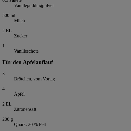
0,5
Pakete
Vanillepuddingpulver
500
ml
Milch
2
EL
Zucker
1
Vanilleschote
Für den Apfelauflauf
3
Brötchen, vom Vortag
4
Äpfel
2
EL
Zitronensaft
200
g
Quark, 20 % Fett