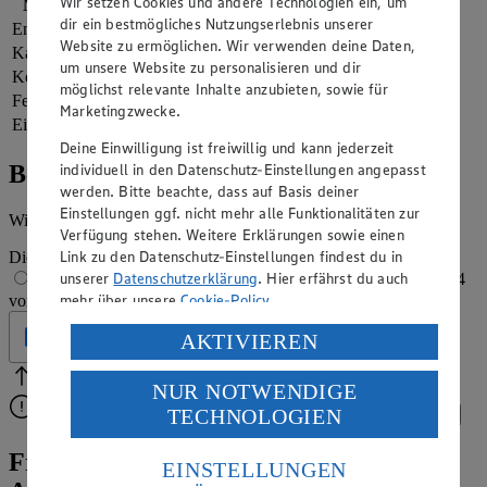
Wir setzen Cookies und andere Technologien ein, um
Nährwerte
pro Portion
dir ein bestmögliches Nutzungserlebnis unserer
Energie
2.230 kj (27 %)
Website zu ermöglichen. Wir verwenden deine Daten,
Kalorien
533 kcal (27 %)
um unsere Website zu personalisieren und dir
Kohlenhydrate
85 g
möglichst relevante Inhalte anzubieten, sowie für
Fett
13 g
Marketingzwecke.
Eiweiß
21 g
Deine Einwilligung ist freiwillig und kann jederzeit
individuell in den Datenschutz-Einstellungen angepasst
Bewertung
werden. Bitte beachte, dass auf Basis deiner
Einstellungen ggf. nicht mehr alle Funktionalitäten zur
Wie hat es dir geschmeckt?
Verfügung stehen. Weitere Erklärungen sowie einen
Link zu den Datenschutz-Einstellungen findest du in
Die Bewertung wird automatisch gespeichert
unserer
Datenschutzerklärung
. Hier erfährst du auch
1 von 5 Sternen
2 von 5 Sternen
3 von 5 Sternen
4
mehr über unsere
Cookie-Policy
.
von 5 Sternen
5 von 5 Sternen
Verarbeitung deiner personenbezogenen Daten in den
Geprüft
AKTIVIEREN
USA durch Facebook und YouTube:
Bitte Pfeile benutzen
Vielen Dank für deine Bewertung.
NUR NOTWENDIGE
Wenn du auf „Aktivieren“ klickst, willigst du im Sinne
TECHNOLOGIEN
Bitte wähle eine Bewertung aus, um fortzufahren.
Bewerten
des Art. 49 Abs. 1 Satz 1 lit. a) DSGVO ein, dass deine
Daten in den USA verarbeitet werden. Der EuGH sieht
Fruchtig, quarkig und vanillig-süß:
die USA als Land mit einem nach europäischen
EINSTELLUNGEN
Standards nicht angemessenen Datenschutzniveau an.