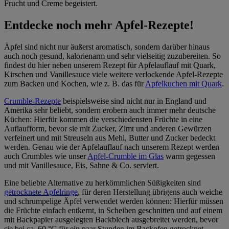
Frucht und Creme begeistert.
Entdecke noch mehr Apfel-Rezepte!
Äpfel sind nicht nur äußerst aromatisch, sondern darüber hinaus
auch noch gesund, kalorienarm und sehr vielseitig zuzubereiten. So
findest du hier neben unserem Rezept für Apfelauflauf mit Quark,
Kirschen und Vanillesauce viele weitere verlockende Apfel-Rezepte
zum Backen und Kochen, wie z. B. das für
Apfelkuchen mit Quark
.
Crumble-Rezepte
beispielsweise sind nicht nur in England und
Amerika sehr beliebt, sondern erobern auch immer mehr deutsche
Küchen: Hierfür kommen die verschiedensten Früchte in eine
Auflaufform, bevor sie mit Zucker, Zimt und anderen Gewürzen
verfeinert und mit Streuseln aus Mehl, Butter und Zucker bedeckt
werden. Genau wie der Apfelauflauf nach unserem Rezept werden
auch Crumbles wie unser
Apfel-Crumble im Glas
warm gegessen
und mit Vanillesauce, Eis, Sahne & Co. serviert.
Eine beliebte Alternative zu herkömmlichen Süßigkeiten sind
getrocknete Apfelringe
, für deren Herstellung übrigens auch weiche
und schrumpelige Äpfel verwendet werden können: Hierfür müssen
die Früchte einfach entkernt, in Scheiben geschnitten und auf einem
mit Backpapier ausgelegten Backblech ausgebreitet werden, bevor
sie bei ca. 60 °C für ein paar Stunden im Backofen getrocknet