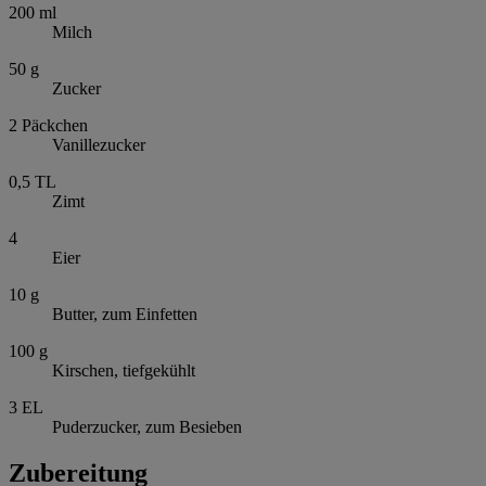
200
ml
Milch
50
g
Zucker
2
Päckchen
Vanillezucker
0,5
TL
Zimt
4
Eier
10
g
Butter, zum Einfetten
100
g
Kirschen, tiefgekühlt
3
EL
Puderzucker, zum Besieben
Zubereitung