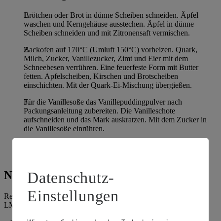
Brötchen oder Brot in dünne Scheiben schneiden. Äpfel
waschen und Kerngehäuse ausstechen. Äpfel in dünne
Scheiben schneiden und mit Zitronensaft vermischen.
Backofen auf 170°C (Umluft 150°C) vorheizen. Quark,
Milch, Zucker, Vanillezucker, Zimt und Eier mit dem
Schneebesen verrühren. Eine feuerfeste Form mit Butter
fetten. Apfelscheiben, Kirschen und Brotscheiben
einschichten. Mit der Quark-Ei-Mischung übergießen.
Für die Vanillesoße das Vanillepuddingpulver nach
Packungsanleitung zubereiten. Die Vanilleschote
aufschneiden und das Mark auskratzen. Mit dem Zucker in
die Vanillesoße einrühren.
Ofenschlupfer im heißen Ofen 25 Min. backen. Mit
Puderzucker bestäuben und mit der Vanillesauce servieren.
Datenschutz-
Nährwerte
Einstellungen
Referenzmenge für einen durchschnittlichen Erwachsenen laut
LMIV (8.400 kJ/2.000 kcal).