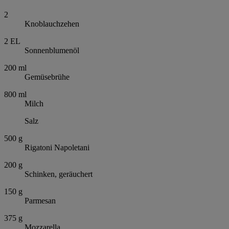
2
Knoblauchzehen
2
EL
Sonnenblumenöl
200
ml
Gemüsebrühe
800
ml
Milch
Salz
500
g
Rigatoni Napoletani
200
g
Schinken, geräuchert
150
g
Parmesan
375
g
Mozzarella