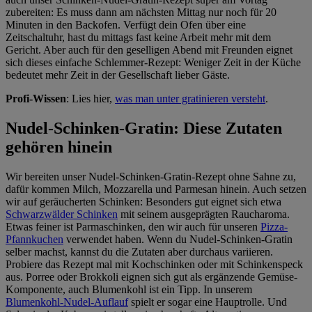
zubereiten: Es muss dann am nächsten Mittag nur noch für 20
Minuten in den Backofen. Verfügt dein Ofen über eine
Zeitschaltuhr, hast du mittags fast keine Arbeit mehr mit dem
Gericht. Aber auch für den geselligen Abend mit Freunden eignet
sich dieses einfache Schlemmer-Rezept: Weniger Zeit in der Küche
bedeutet mehr Zeit in der Gesellschaft lieber Gäste.
Profi-Wissen
: Lies hier,
was man unter gratinieren versteht
.
Nudel-Schinken-Gratin: Diese Zutaten
gehören hinein
Wir bereiten unser Nudel-Schinken-Gratin-Rezept ohne Sahne zu,
dafür kommen Milch, Mozzarella und Parmesan hinein. Auch setzen
wir auf geräucherten Schinken: Besonders gut eignet sich etwa
Schwarzwälder Schinken
mit seinem ausgeprägten Raucharoma.
Etwas feiner ist Parmaschinken, den wir auch für unseren
Pizza-
Pfannkuchen
verwendet haben. Wenn du Nudel-Schinken-Gratin
selber machst, kannst du die Zutaten aber durchaus variieren.
Probiere das Rezept mal mit Kochschinken oder mit Schinkenspeck
aus. Porree oder Brokkoli eignen sich gut als ergänzende Gemüse-
Komponente, auch Blumenkohl ist ein Tipp. In unserem
Blumenkohl-Nudel-Auflauf
spielt er sogar eine Hauptrolle. Und