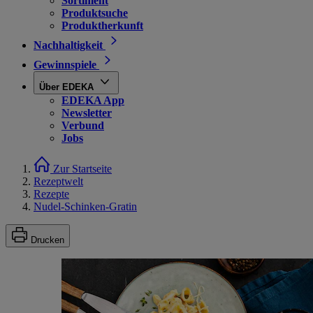
Sortiment
Produktsuche
Produktherkunft
Nachhaltigkeit
Gewinnspiele
Über EDEKA
EDEKA App
Newsletter
Verbund
Jobs
Zur Startseite
Rezeptwelt
Rezepte
Nudel-Schinken-Gratin
Drucken