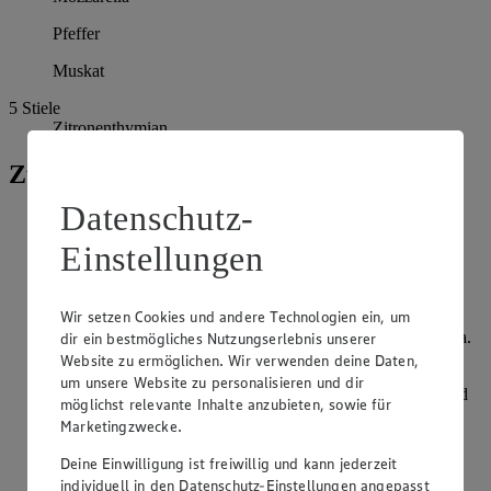
Pfeffer
Muskat
5
Stiele
Zitronenthymian
Zubereitung
Datenschutz-
Zwiebel pellen und in feine Streifen schneiden. Knoblauch
pellen und in dünne Scheiben schneiden.
Einstellungen
Öl in einem hohen Topf erhitzen. Zwiebeln, Knoblauch
zugeben und unter Wenden 2 Minuten braten. Mit Brühe
Wir setzen Cookies und andere Technologien ein, um
ablöschen und Milch zugeben. Vorsichtig zum Kochen
bringen und mit Salz leicht würzen. Nudeln zugeben und ca.
dir ein bestmögliches Nutzungserlebnis unserer
8 Minuten kochen.
Website zu ermöglichen. Wir verwenden deine Daten,
um unsere Website zu personalisieren und dir
In der Zwischenzeit den Schinken in Streifen schneiden und
möglichst relevante Inhalte anzubieten, sowie für
in einer beschichteten Pfanne fettfrei ca. 5 Minuten unter
Marketingzwecke.
Wenden auslassen und braten.
Deine Einwilligung ist freiwillig und kann jederzeit
Parmesan fein reiben. Mozzarella abtropfen lassen und in
individuell in den Datenschutz-Einstellungen angepasst
Scheiben schneiden oder Stücke reißen.