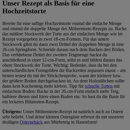
Unser Rezept als Basis für eine
Hochzeitstorte
Bereite für eine saftige Hochzeitstorte einmal die einfache Menge
und einmal die doppelte Menge des Möhrentorte-Rezepts zu. Backe
das mittlere Stockwerk der Torte aus der einfachen Menge wie im
Rezept vorgegeben in zwei 18-cm-Formen. Für das untere
Stockwerk gibst du dann zwei Drittel der doppelten Menge in eine
26-cm-Springform. Schneide daraus nach dem Backen drei Böden.
Das verbliebene Drittel der zweiten Teigmenge backst du
anschließend in einer 12-cm-Form, teilst es und bildest daraus das
obere Stockwerk der Torte. Wichtig: Bedenke, dass du bei den
unterschiedlichen Formgrößen die Backzeiten anpassen musst – am
besten testest du mit der Stöckchenprobe, wann der kleinere bzw.
der größere Boden durchgebacken ist. An dem Holzstäbchen sollte
dann kein Kuchenteig mehr kleben. Tipp für
schnelle Torten
mit
einfachem Boden: Backe in der 26-cm-Form einfach mehr Teig,
halbiere diesen und friere einen Boden ein. So hast du die Basis für
ein leckeres Blitztorten-Rezept.
Übrigens:
Unser Möhrentorte-Rezept ist natürlich auch zu Ostern
sehr beliebt. Und deine kleinen Ostergäste erfreust du mit unserem
drolligen
Ostergebäck
aus Mürbeteig in Hasenform!