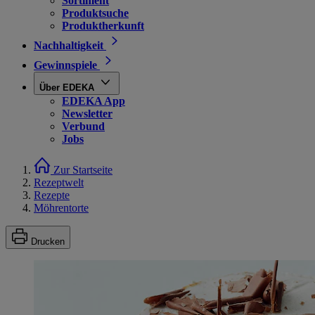
Sortiment
Produktsuche
Produktherkunft
Nachhaltigkeit
Gewinnspiele
Über EDEKA
EDEKA App
Newsletter
Verbund
Jobs
Zur Startseite
Rezeptwelt
Rezepte
Möhrentorte
Drucken