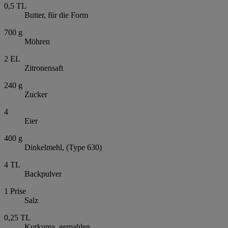
0,5
TL
Butter, für die Form
700
g
Möhren
2
EL
Zitronensaft
240
g
Zucker
4
Eier
400
g
Dinkelmehl, (Type 630)
4
TL
Backpulver
1
Prise
Salz
0,25
TL
Kurkuma, gemahlen