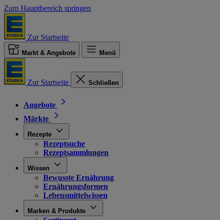
Zum Hauptbereich springen
Zur Startseite
Markt & Angebote
Menü
Zur Startseite
Schließen
Angebote
Märkte
Rezepte
Rezeptsuche
Rezeptsammlungen
Wissen
Bewusste Ernährung
Ernährungsformen
Lebensmittelwissen
Marken & Produkte