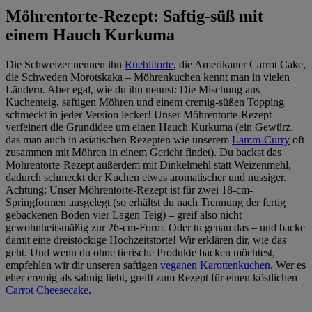
Möhrentorte-Rezept: Saftig-süß mit
einem Hauch Kurkuma
Die Schweizer nennen ihn
Rüeblitorte
, die Amerikaner Carrot Cake,
die Schweden Morotskaka – Möhrenkuchen kennt man in vielen
Ländern. Aber egal, wie du ihn nennst: Die Mischung aus
Kuchenteig, saftigen Möhren und einem cremig-süßen Topping
schmeckt in jeder Version lecker! Unser Möhrentorte-Rezept
verfeinert die Grundidee um einen Hauch Kurkuma (ein Gewürz,
das man auch in asiatischen Rezepten wie unserem
Lamm-Curry
oft
zusammen mit Möhren in einem Gericht findet). Du backst das
Möhrentorte-Rezept außerdem mit Dinkelmehl statt Weizenmehl,
dadurch schmeckt der Kuchen etwas aromatischer und nussiger.
Achtung: Unser Möhrentorte-Rezept ist für zwei 18-cm-
Springformen ausgelegt (so erhältst du nach Trennung der fertig
gebackenen Böden vier Lagen Teig) – greif also nicht
gewohnheitsmäßig zur 26-cm-Form. Oder tu genau das – und backe
damit eine dreistöckige Hochzeitstorte! Wir erklären dir, wie das
geht. Und wenn du ohne tierische Produkte backen möchtest,
empfehlen wir dir unseren saftigen
veganen Karottenkuchen
. Wer es
eher cremig als sahnig liebt, greift zum Rezept für einen köstlichen
Carrot Cheesecake
.