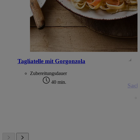
Tagliatelle mit Gorgonzola
Zubereitungsdauer
40 min.
Sach