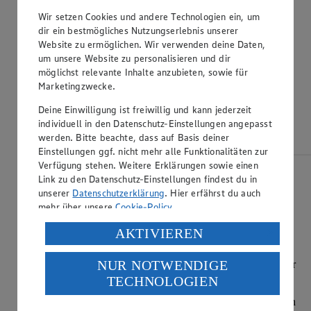
Wir setzen Cookies und andere Technologien ein, um
dir ein bestmögliches Nutzungserlebnis unserer
Website zu ermöglichen. Wir verwenden deine Daten,
um unsere Website zu personalisieren und dir
möglichst relevante Inhalte anzubieten, sowie für
Marketingzwecke.
Deine Einwilligung ist freiwillig und kann jederzeit
individuell in den Datenschutz-Einstellungen angepasst
werden. Bitte beachte, dass auf Basis deiner
Einstellungen ggf. nicht mehr alle Funktionalitäten zur
Verfügung stehen. Weitere Erklärungen sowie einen
Möchtest du von YouTube bereitgestellte
Link zu den Datenschutz-Einstellungen findest du in
externe Inhalte laden?
unserer
Datenschutzerklärung
. Hier erfährst du auch
mehr über unsere
Cookie-Policy
.
Einmalig erlauben
Für alle Videos erlauben
Verarbeitung deiner personenbezogenen Daten in den
AKTIVIEREN
Datenschutz-Einstellungen
USA durch Facebook und YouTube:
NUR NOTWENDIGE
In der Küchenmaschine oder mit dem Handmixer die Butter
Wenn du auf „Aktivieren“ klickst, willigst du im Sinne
mit dem Zucker etwa 5 Minuten sehr cremig schlagen. Eier
TECHNOLOGIEN
des Art. 49 Abs. 1 Satz 1 lit. a) DSGVO ein, dass deine
nacheinander gut unterrühren. Möhren zugeben und kurz
Daten in den USA verarbeitet werden. Der EuGH sieht
unterheben. Mehl mit Backpulver, Salz, Kurkuma, Mandeln
die USA als Land mit einem nach europäischen