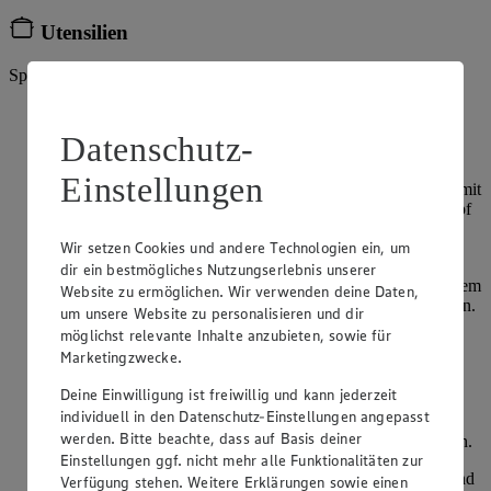
Utensilien
Springform (24 cm)
Den Backofen auf 180°C Umluft oder 200°C
Ober-/Unterhitze vorheizen.
Datenschutz-
Die Eier trennen. Die Stärke zusammen mit drei EL Sahne
Einstellungen
verrühren und bereithalten. Die restliche Sahne zusammen mit
150 g Zucker und dem Mark der Vanilleschote in einen Topf
geben und unter Rühren aufkochen lassen.
Wir setzen Cookies und andere Technologien ein, um
Die Stärkemischung einrühren und unter ständigem Rühren
dir ein bestmögliches Nutzungserlebnis unserer
andicken lassen. Die Hitze reduzieren und das Eigelb mit dem
Website zu ermöglichen. Wir verwenden deine Daten,
Schneebesen unterrühren und für weitere 2 Minuten erhitzen.
um unsere Website zu personalisieren und dir
Die Masse vom Herd nehmen und bei Raumtemperatur
möglichst relevante Inhalte anzubieten, sowie für
auskühlen lassen.
Marketingzwecke.
In der Zwischenzeit den Teig vorbereiten. Dazu das Eiweiß
Deine Einwilligung ist freiwillig und kann jederzeit
mit einer Prise Salz steif schlagen und nach und nach den
individuell in den Datenschutz-Einstellungen angepasst
Zucker einrieseln lassen. 200 g Mandeln in einem
werden. Bitte beachte, dass auf Basis deiner
Multizerkleinerer fein hacken und unter den Eischnee heben.
Einstellungen ggf. nicht mehr alle Funktionalitäten zur
Den Teig auf zwei Springformen aufteilen, glattstreichen und
Verfügung stehen. Weitere Erklärungen sowie einen