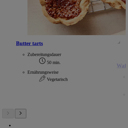
Butter tarts
Zubereitungsdauer
50 min.
Waff
Ernährungsweise
Vegetarisch