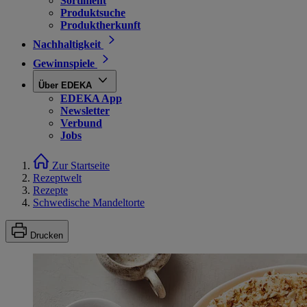
Sortiment
Produktsuche
Produktherkunft
Nachhaltigkeit
Gewinnspiele
Über EDEKA
EDEKA App
Newsletter
Verbund
Jobs
Zur Startseite
Rezeptwelt
Rezepte
Schwedische Mandeltorte
Drucken