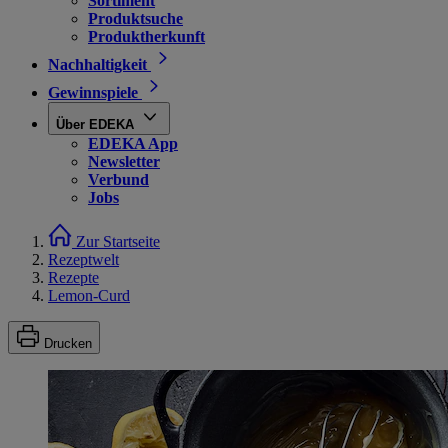
Sortiment
Produktsuche
Produktherkunft
Nachhaltigkeit
Gewinnspiele
Über EDEKA
EDEKA App
Newsletter
Verbund
Jobs
Zur Startseite
Rezeptwelt
Rezepte
Lemon-Curd
Drucken