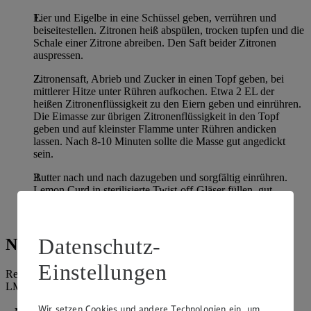
Eier und Eigelbe in eine Schüssel geben, verrühren und
beiseitestellen. Zitronen heiß abspülen, trocken tupfen und die
Schale einer Zitrone abreiben. Den Saft beider Zitronen
auspressen.
Zitronensaft, Abrieb und Zucker in einen Topf geben, bei
mittlerer Hitze unter Rühren aufkochen. Etwa 2 EL der
heißen Zitronenflüssigkeit zu den Eiern geben und einrühren.
Die Eimasse zur übrigen Zitronenflüssigkeit in den Topf
geben und auf kleinster Flamme unter Rühren andicken
lassen. Nach 8-10 Minuten sollte die Masse gut angedickt
sein.
Butter nach und nach dazugeben und sorgfältig einrühren.
Lemon Curd in sterilisierte Twist-off-Gläser füllen, gut
verschließen und einige Minuten auf dem Deckel stehen
lassen. Umdrehen und vollständig auskühlen lassen.
Datenschutz-
Nährwerte
Einstellungen
Referenzmenge für einen durchschnittlichen Erwachsenen laut
LMIV (8.400 kJ/2.000 kcal).
Wir setzen Cookies und andere Technologien ein, um