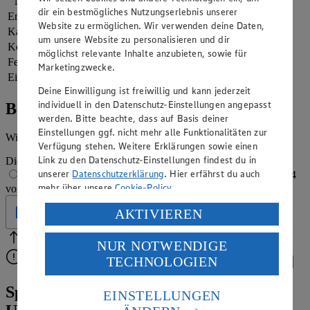
Nährwerte
pro Portion
dir ein bestmögliches Nutzungserlebnis unserer
Energie
2.692 kj (32 %)
Website zu ermöglichen. Wir verwenden deine Daten,
Kalorien
643 kcal (32 %)
um unsere Website zu personalisieren und dir
Kohlenhydrate
50 g
möglichst relevante Inhalte anzubieten, sowie für
Fett
46 g
Marketingzwecke.
Eiweiß
6 g
Deine Einwilligung ist freiwillig und kann jederzeit
individuell in den Datenschutz-Einstellungen angepasst
Bewertung
werden. Bitte beachte, dass auf Basis deiner
Einstellungen ggf. nicht mehr alle Funktionalitäten zur
Wie hat es dir geschmeckt?
Verfügung stehen. Weitere Erklärungen sowie einen
Link zu den Datenschutz-Einstellungen findest du in
Die Bewertung wird automatisch gespeichert
unserer
Datenschutzerklärung
. Hier erfährst du auch
1 von 5 Sternen
2 von 5 Sternen
3 von 5 Sternen
4
mehr über unsere
Cookie-Policy
.
von 5 Sternen
5 von 5 Sternen
Verarbeitung deiner personenbezogenen Daten in den
AKTIVIEREN
Geprüft
USA durch Facebook und YouTube:
Bitte Pfeile benutzen
Vielen Dank für deine Bewertung.
NUR NOTWENDIGE
Wenn du auf „Aktivieren“ klickst, willigst du im Sinne
TECHNOLOGIEN
Bitte wähle eine Bewertung aus, um fortzufahren.
des Art. 49 Abs. 1 Satz 1 lit. a) DSGVO ein, dass deine
Bewerten
Daten in den USA verarbeitet werden. Der EuGH sieht
Spritzig-süßer Frühstückstipp aus dem
die USA als Land mit einem nach europäischen
EINSTELLUNGEN
Standards nicht angemessenen Datenschutzniveau an.