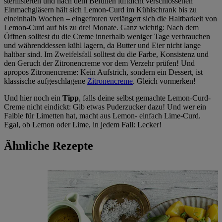
sterilisierten und nach dem Befüllen luftdicht verschlossenen
Einmachgläsern hält sich Lemon-Curd im Kühlschrank bis zu
eineinhalb Wochen – eingefroren verlängert sich die Haltbarkeit von
Lemon-Curd auf bis zu drei Monate. Ganz wichtig: Nach dem
Öffnen solltest du die Creme innerhalb weniger Tage verbrauchen
und währenddessen kühl lagern, da Butter und Eier nicht lange
haltbar sind. Im Zweifelsfall solltest du die Farbe, Konsistenz und
den Geruch der Zitronencreme vor dem Verzehr prüfen! Und
apropos Zitronencreme: Kein Aufstrich, sondern ein Dessert, ist
klassische aufgeschlagene
Zitronencreme
. Gleich vormerken!
Und hier noch ein
Tipp
, falls deine selbst gemachte Lemon-Curd-
Creme nicht eindickt: Gib etwas Puderzucker dazu! Und wer ein
Faible für Limetten hat, macht aus Lemon- einfach Lime-Curd.
Egal, ob Lemon oder Lime, in jedem Fall: Lecker!
Ähnliche Rezepte