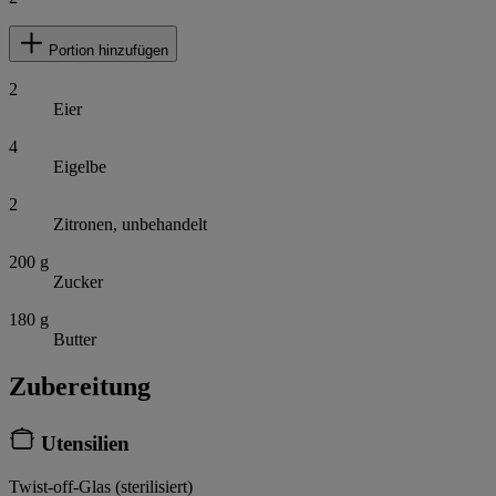
Portion hinzufügen
2
Eier
4
Eigelbe
2
Zitronen, unbehandelt
200
g
Zucker
180
g
Butter
Zubereitung
Utensilien
Twist-off-Glas (sterilisiert)