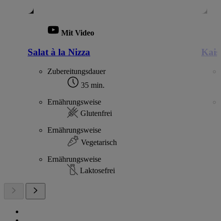
Mit Video
Salat à la Nizza
Kais
Zubereitungsdauer
35 min.
Ernährungsweise
Glutenfrei
Ernährungsweise
Vegetarisch
Ernährungsweise
Laktosefrei