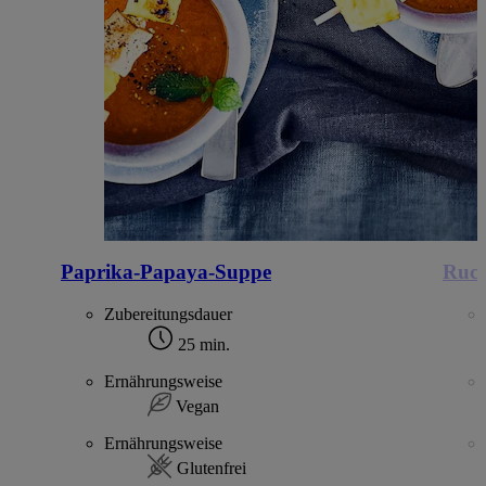
Paprika-Papaya-Suppe
Ruco
Zubereitungsdauer
25 min.
Ernährungsweise
Vegan
Ernährungsweise
Glutenfrei