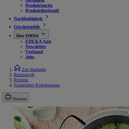
Sortiment
Produktsuche
Produktherkunft
Nachhaltigkeit
Gewinnspiele
Über EDEKA
EDEKA App
Newsletter
Verbund
Jobs
Zur Startseite
Rezeptwelt
Rezepte
Frankfurter Kräutersuppe
Drucken