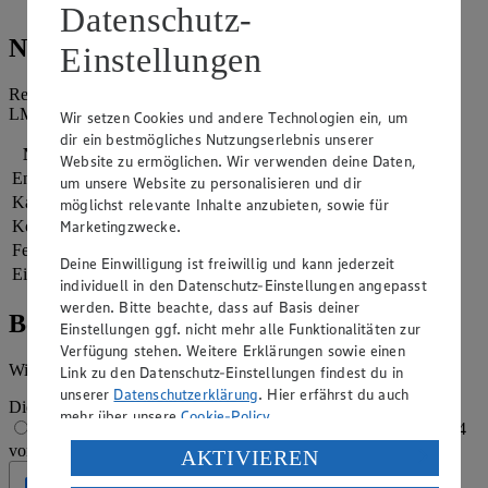
Würfelchen bestreut servieren.
Datenschutz-
Nährwerte
Einstellungen
Referenzmenge für einen durchschnittlichen Erwachsenen laut
LMIV (8.400 kJ/2.000 kcal).
Wir setzen Cookies und andere Technologien ein, um
dir ein bestmögliches Nutzungserlebnis unserer
Nährwerte
pro Portion
Website zu ermöglichen. Wir verwenden deine Daten,
Energie
959 kj (11 %)
um unsere Website zu personalisieren und dir
Kalorien
229 kcal (11 %)
möglichst relevante Inhalte anzubieten, sowie für
Kohlenhydrate
18 g
Marketingzwecke.
Fett
14 g
Deine Einwilligung ist freiwillig und kann jederzeit
Eiweiß
8 g
individuell in den Datenschutz-Einstellungen angepasst
werden. Bitte beachte, dass auf Basis deiner
Bewertung
Einstellungen ggf. nicht mehr alle Funktionalitäten zur
Verfügung stehen. Weitere Erklärungen sowie einen
Wie hat es dir geschmeckt?
Link zu den Datenschutz-Einstellungen findest du in
unserer
Datenschutzerklärung
. Hier erfährst du auch
Die Bewertung wird automatisch gespeichert
mehr über unsere
Cookie-Policy
.
1 von 5 Sternen
2 von 5 Sternen
3 von 5 Sternen
4
von 5 Sternen
5 von 5 Sternen
Verarbeitung deiner personenbezogenen Daten in den
AKTIVIEREN
USA durch Facebook und YouTube:
Geprüft