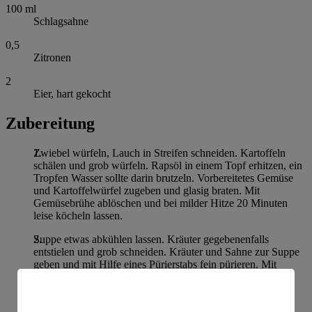
100
ml
Schlagsahne
0,5
Zitronen
2
Eier, hart gekocht
Zubereitung
Zwiebel würfeln, Lauch in Streifen schneiden. Kartoffeln
schälen und grob würfeln. Rapsöl in einem Topf erhitzen, ein
Tropfen Wasser sollte darin brutzeln. Vorbereitetes Gemüse
und Kartoffelwürfel zugeben und glasig braten. Mit
Gemüsebrühe ablöschen und bei milder Hitze 20 Minuten
leise köcheln lassen.
Suppe etwas abkühlen lassen. Kräuter gegebenenfalls
entstielen und grob schneiden. Kräuter und Sahne zur Suppe
geben und mit Hilfe eines Pürierstabs fein pürieren. Mit
Zitronensaft, Salz und Pfeffer abschmecken.
Eier fein würfeln. Suppe auf Teller verteilen und mit Ei-