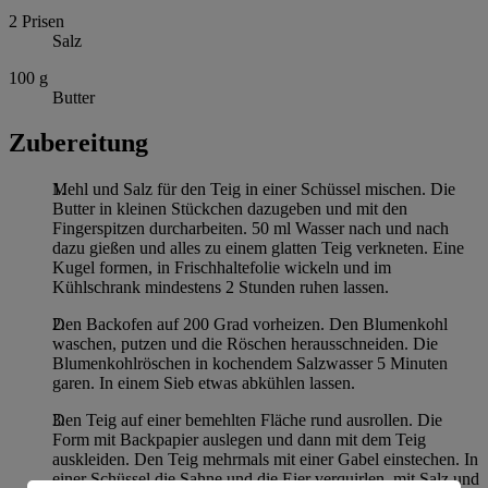
2
Prisen
Salz
100
g
Butter
Zubereitung
Mehl und Salz für den Teig in einer Schüssel mischen. Die
Butter in kleinen Stückchen dazugeben und mit den
Fingerspitzen durcharbeiten. 50 ml Wasser nach und nach
dazu gießen und alles zu einem glatten Teig verkneten. Eine
Kugel formen, in Frischhaltefolie wickeln und im
Kühlschrank mindestens 2 Stunden ruhen lassen.
Den Backofen auf 200 Grad vorheizen. Den Blumenkohl
waschen, putzen und die Röschen herausschneiden. Die
Blumenkohlröschen in kochendem Salzwasser 5 Minuten
garen. In einem Sieb etwas abkühlen lassen.
Den Teig auf einer bemehlten Fläche rund ausrollen. Die
Form mit Backpapier auslegen und dann mit dem Teig
auskleiden. Den Teig mehrmals mit einer Gabel einstechen. In
einer Schüssel die Sahne und die Eier verquirlen, mit Salz und