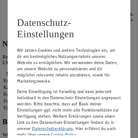
Pfeffer kräftig würzen. Das Lachsfilet in kleine Würfel
schneiden und mit dem abgekühlten Blumenkohl auf dem
Kuchenboden verteilen. Alles mit der Ei-Mischung begießen.
Datenschutz-
Im vorgeheizten Backofen 35-40 Minuten backen, bis die Ei-
Mischung gestockt ist. Die Springform entfernen und die
Quiche mit Schnittlauch garnieren.
Einstellungen
Nährwerte
Wir setzen Cookies und andere Technologien ein, um
dir ein bestmögliches Nutzungserlebnis unserer
Referenzmenge für einen durchschnittlichen Erwachsenen laut
Website zu ermöglichen. Wir verwenden deine Daten,
LMIV (8.400 kJ/2.000 kcal).
um unsere Website zu personalisieren und dir
Nährwerte
pro Portion
möglichst relevante Inhalte anzubieten, sowie für
Energie
3.810 kj (45 %)
Marketingzwecke.
Kalorien
910 kcal (45 %)
Deine Einwilligung ist freiwillig und kann jederzeit
Kohlenhydrate
50 g
individuell in den Datenschutz-Einstellungen angepasst
Fett
67 g
werden. Bitte beachte, dass auf Basis deiner
Eiweiß
28 g
Einstellungen ggf. nicht mehr alle Funktionalitäten zur
Verfügung stehen. Weitere Erklärungen sowie einen
Bewertung
Link zu den Datenschutz-Einstellungen findest du in
unserer
Datenschutzerklärung
. Hier erfährst du auch
mehr über unsere
Cookie-Policy
.
Wie hat es dir geschmeckt?