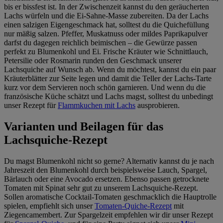
bis er bissfest ist. In der Zwischenzeit kannst du den geräucherten
Lachs würfeln und die Ei-Sahne-Masse zubereiten. Da der Lachs
einen salzigen Eigengeschmack hat, solltest du die Quichefüllung
nur mäßig salzen. Pfeffer, Muskatnuss oder mildes Paprikapulver
darfst du dagegen reichlich beimischen – die Gewürze passen
perfekt zu Blumenkohl und Ei. Frische Kräuter wie Schnittlauch,
Petersilie oder Rosmarin runden den Geschmack unserer
Lachsquiche auf Wunsch ab. Wenn du möchtest, kannst du ein paar
Kräuterblätter zur Seite legen und damit die Teller der Lachs-Tarte
kurz vor dem Servieren noch schön garnieren. Und wenn du die
französische Küche schätzt und Lachs magst, solltest du unbedingt
unser Rezept für
Flammkuchen mit Lachs
ausprobieren.
Varianten und Beilagen für das
Lachsquiche-Rezept
Du magst Blumenkohl nicht so gerne? Alternativ kannst du je nach
Jahreszeit den Blumenkohl durch beispielsweise Lauch, Spargel,
Bärlauch oder eine Avocado ersetzen. Ebenso passen getrocknete
Tomaten mit Spinat sehr gut zu unserem Lachsquiche-Rezept.
Sollen aromatische Cocktail-Tomaten geschmacklich die Hauptrolle
spielen, empfiehlt sich unser
Tomaten-Quiche-Rezept
mit
Ziegencamembert. Zur Spargelzeit empfehlen wir dir unser Rezept