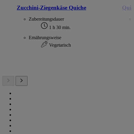
Zucchini-Ziegenkäse Quiche
Quic
Zubereitungsdauer
1 h 30 min.
Ernährungsweise
Vegetarisch