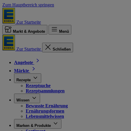
Zum Hauptbereich springen
Zur Startseite
Markt & Angebote
Menü
Zur Startseite
Schließen
Angebote
Märkte
Rezepte
Rezeptsuche
Rezeptsammlungen
Wissen
Bewusste Ernährung
Ernährungsformen
Lebensmittelwissen
Marken & Produkte