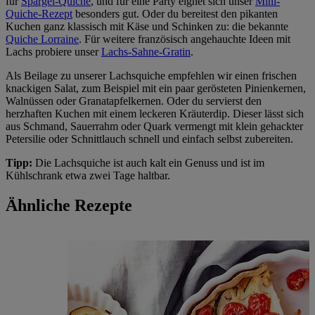
für
Spargel-Quiche
, und für eine Party eignet sich unser
Mini-
Quiche-Rezept
besonders gut. Oder du bereitest den pikanten
Kuchen ganz klassisch mit Käse und Schinken zu: die bekannte
Quiche Lorraine
. Für weitere französisch angehauchte Ideen mit
Lachs probiere unser
Lachs-Sahne-Gratin
.
Als Beilage zu unserer Lachsquiche empfehlen wir einen frischen
knackigen Salat, zum Beispiel mit ein paar gerösteten Pinienkernen,
Walnüssen oder Granatapfelkernen. Oder du servierst den
herzhaften Kuchen mit einem leckeren Kräuterdip. Dieser lässt sich
aus Schmand, Sauerrahm oder Quark vermengt mit klein gehackter
Petersilie oder Schnittlauch schnell und einfach selbst zubereiten.
Tipp:
Die Lachsquiche ist auch kalt ein Genuss und ist im
Kühlschrank etwa zwei Tage haltbar.
Ähnliche Rezepte