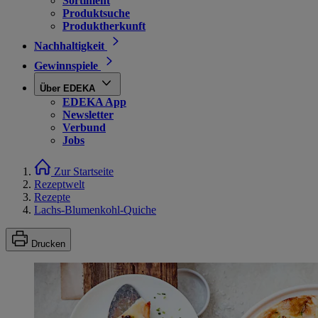
Sortiment
Produktsuche
Produktherkunft
Nachhaltigkeit
Gewinnspiele
Über EDEKA
EDEKA App
Newsletter
Verbund
Jobs
Zur Startseite
Rezeptwelt
Rezepte
Lachs-Blumenkohl-Quiche
Drucken