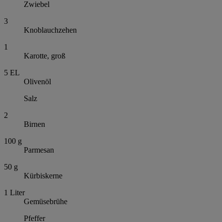
Zwiebel
3
Knoblauchzehen
1
Karotte, groß
5
EL
Olivenöl
Salz
2
Birnen
100
g
Parmesan
50
g
Kürbiskerne
1
Liter
Gemüsebrühe
Pfeffer