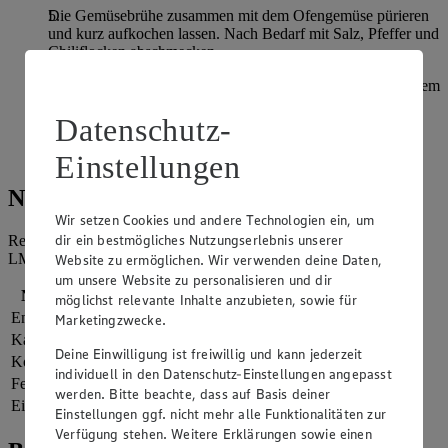
Die Gemüsebrühe zusammen mit dem Ofengemüse pürieren
und kurz aufkochen lassen. Nach Bedarf mit Salz, Pfeffer und
Chiliflocken abschmecken.
Die Petersilie grob hacken. Die Suppe in Schalen mit je einem
Parmesan-Cracker anrichten und mit Petersilie garnieren.
Datenschutz-
Kürbis lässt sich dank seines dezenten, nussigen Aromas
wunderbar auch mit anderen Fruchtsorten kombinieren.
Einstellungen
Nährwerte
Wir setzen Cookies und andere Technologien ein, um
dir ein bestmögliches Nutzungserlebnis unserer
Referenzmenge für einen durchschnittlichen Erwachsenen laut
LMIV (8.400 kJ/2.000 kcal).
Website zu ermöglichen. Wir verwenden deine Daten,
um unsere Website zu personalisieren und dir
Nährwerte
pro Portion
möglichst relevante Inhalte anzubieten, sowie für
Energie
4.301 kj (51 %)
Marketingzwecke.
Kalorien
1.028 kcal (51 %)
Deine Einwilligung ist freiwillig und kann jederzeit
Kohlenhydrate
36 g
individuell in den Datenschutz-Einstellungen angepasst
Fett
89 g
werden. Bitte beachte, dass auf Basis deiner
Eiweiß
35 g
Einstellungen ggf. nicht mehr alle Funktionalitäten zur
Verfügung stehen. Weitere Erklärungen sowie einen