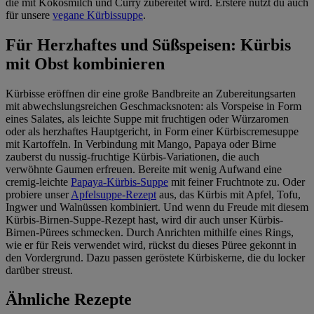
die mit Kokosmilch und Curry zubereitet wird. Erstere nutzt du auch
für unsere
vegane Kürbissuppe
.
Für Herzhaftes und Süßspeisen: Kürbis
mit Obst kombinieren
Kürbisse eröffnen dir eine große Bandbreite an Zubereitungsarten
mit abwechslungsreichen Geschmacksnoten: als Vorspeise in Form
eines Salates, als leichte Suppe mit fruchtigen oder Würzaromen
oder als herzhaftes Hauptgericht, in Form einer Kürbiscremesuppe
mit Kartoffeln. In Verbindung mit Mango, Papaya oder Birne
zauberst du nussig-fruchtige Kürbis-Variationen, die auch
verwöhnte Gaumen erfreuen. Bereite mit wenig Aufwand eine
cremig-leichte
Papaya-Kürbis-Suppe
mit feiner Fruchtnote zu. Oder
probiere unser
Apfelsuppe-Rezept
aus, das Kürbis mit Apfel, Tofu,
Ingwer und Walnüssen kombiniert. Und wenn du Freude mit diesem
Kürbis-Birnen-Suppe-Rezept hast, wird dir auch unser Kürbis-
Birnen-Pürees schmecken. Durch Anrichten mithilfe eines Rings,
wie er für Reis verwendet wird, rückst du dieses Püree gekonnt in
den Vordergrund. Dazu passen geröstete Kürbiskerne, die du locker
darüber streust.
Ähnliche Rezepte