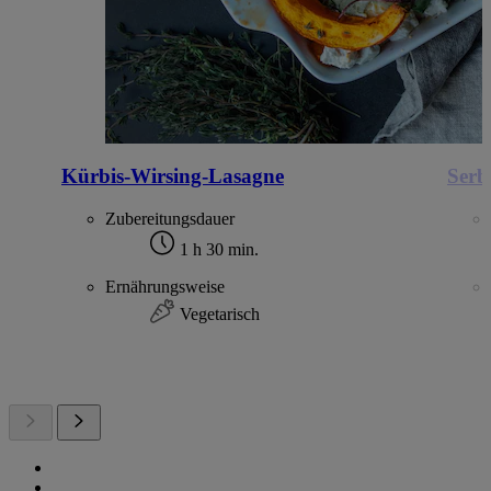
Kürbis-Wirsing-Lasagne
Serb
Zubereitungsdauer
1 h 30 min.
Ernährungsweise
Vegetarisch