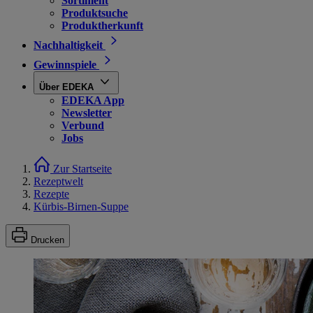
Sortiment
Produktsuche
Produktherkunft
Nachhaltigkeit
Gewinnspiele
Über EDEKA
EDEKA App
Newsletter
Verbund
Jobs
Zur Startseite
Rezeptwelt
Rezepte
Kürbis-Birnen-Suppe
Drucken