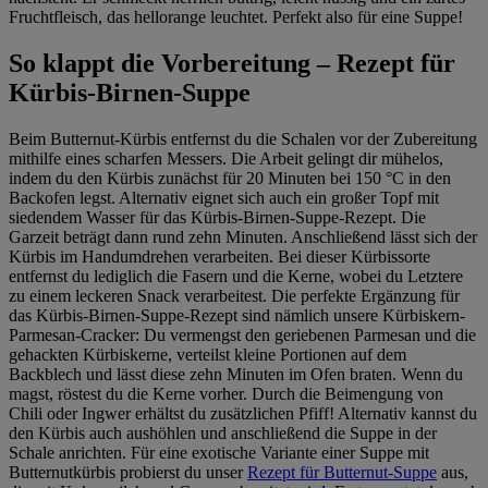
Fruchtfleisch, das hellorange leuchtet. Perfekt also für eine Suppe!
So klappt die Vorbereitung – Rezept für
Kürbis-Birnen-Suppe
Beim Butternut-Kürbis entfernst du die Schalen vor der Zubereitung
mithilfe eines scharfen Messers. Die Arbeit gelingt dir mühelos,
indem du den Kürbis zunächst für 20 Minuten bei 150 °C in den
Backofen legst. Alternativ eignet sich auch ein großer Topf mit
siedendem Wasser für das Kürbis-Birnen-Suppe-Rezept. Die
Garzeit beträgt dann rund zehn Minuten. Anschließend lässt sich der
Kürbis im Handumdrehen verarbeiten. Bei dieser Kürbissorte
entfernst du lediglich die Fasern und die Kerne, wobei du Letztere
zu einem leckeren Snack verarbeitest. Die perfekte Ergänzung für
das Kürbis-Birnen-Suppe-Rezept sind nämlich unsere Kürbiskern-
Parmesan-Cracker: Du vermengst den geriebenen Parmesan und die
gehackten Kürbiskerne, verteilst kleine Portionen auf dem
Backblech und lässt diese zehn Minuten im Ofen braten. Wenn du
magst, röstest du die Kerne vorher. Durch die Beimengung von
Chili oder Ingwer erhältst du zusätzlichen Pfiff! Alternativ kannst du
den Kürbis auch aushöhlen und anschließend die Suppe in der
Schale anrichten. Für eine exotische Variante einer Suppe mit
Butternutkürbis probierst du unser
Rezept für Butternut-Suppe
aus,