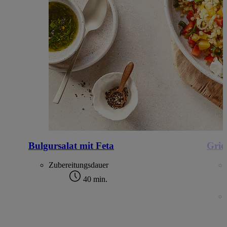
Bulgursalat mit Feta
Grie
Zubereitungsdauer
40 min.