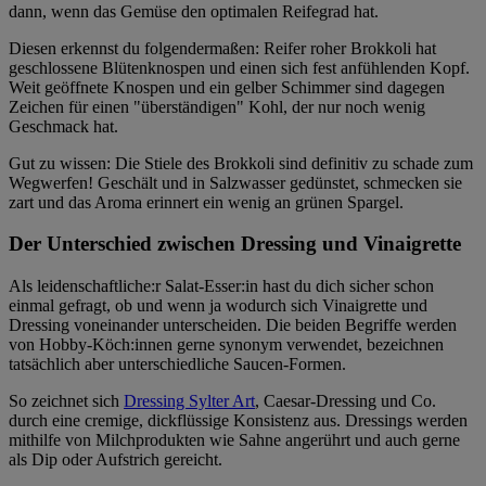
dann, wenn das Gemüse den optimalen Reifegrad hat.
Diesen erkennst du folgendermaßen: Reifer roher Brokkoli hat
geschlossene Blütenknospen und einen sich fest anfühlenden Kopf.
Weit geöffnete Knospen und ein gelber Schimmer sind dagegen
Zeichen für einen "überständigen" Kohl, der nur noch wenig
Geschmack hat.
Gut zu wissen: Die Stiele des Brokkoli sind definitiv zu schade zum
Wegwerfen! Geschält und in Salzwasser gedünstet, schmecken sie
zart und das Aroma erinnert ein wenig an grünen Spargel.
Der Unterschied zwischen Dressing und Vinaigrette
Als leidenschaftliche:r Salat-Esser:in hast du dich sicher schon
einmal gefragt, ob und wenn ja wodurch sich Vinaigrette und
Dressing voneinander unterscheiden. Die beiden Begriffe werden
von Hobby-Köch:innen gerne synonym verwendet, bezeichnen
tatsächlich aber unterschiedliche Saucen-Formen.
So zeichnet sich
Dressing Sylter Art
, Caesar-Dressing und Co.
durch eine cremige, dickflüssige Konsistenz aus. Dressings werden
mithilfe von Milchprodukten wie Sahne angerührt und auch gerne
als Dip oder Aufstrich gereicht.