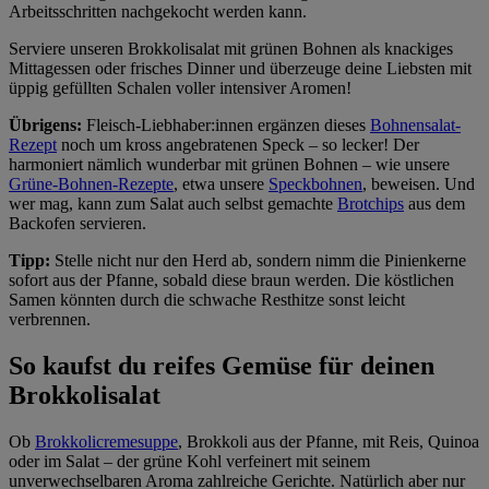
Arbeitsschritten nachgekocht werden kann.
Serviere unseren Brokkolisalat mit grünen Bohnen als knackiges
Mittagessen oder frisches Dinner und überzeuge deine Liebsten mit
üppig gefüllten Schalen voller intensiver Aromen!
Übrigens:
Fleisch-Liebhaber:innen ergänzen dieses
Bohnensalat-
Rezept
noch um kross angebratenen Speck – so lecker! Der
harmoniert nämlich wunderbar mit grünen Bohnen – wie unsere
Grüne-Bohnen-Rezepte
, etwa unsere
Speckbohnen
, beweisen. Und
wer mag, kann zum Salat auch selbst gemachte
Brotchips
aus dem
Backofen servieren.
Tipp:
Stelle nicht nur den Herd ab, sondern nimm die Pinienkerne
sofort aus der Pfanne, sobald diese braun werden. Die köstlichen
Samen könnten durch die schwache Resthitze sonst leicht
verbrennen.
So kaufst du reifes Gemüse für deinen
Brokkolisalat
Ob
Brokkolicremesuppe
, Brokkoli aus der Pfanne, mit Reis, Quinoa
oder im Salat – der grüne Kohl verfeinert mit seinem
unverwechselbaren Aroma zahlreiche Gerichte. Natürlich aber nur