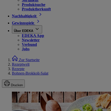
Sortiment
Produktsuche
Produktherkunft
Nachhaltigkeit
Gewinnspiele
Über EDEKA
EDEKA App
Newsletter
Verbund
Jobs
Zur Startseite
Rezeptwelt
Rezepte
Bohnen-Brokkoli-Salat
Drucken