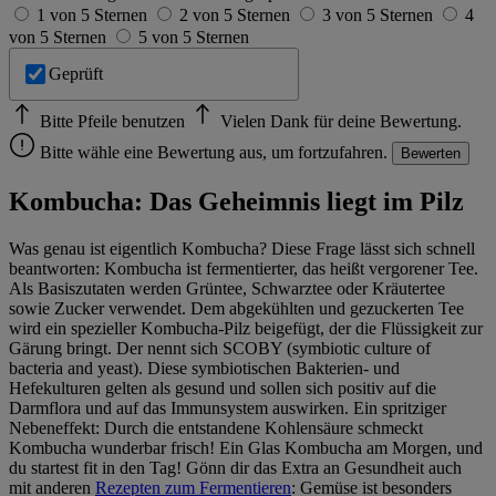
1 von 5 Sternen
2 von 5 Sternen
3 von 5 Sternen
4
von 5 Sternen
5 von 5 Sternen
Geprüft
Bitte Pfeile benutzen
Vielen Dank für deine Bewertung.
Bitte wähle eine Bewertung aus, um fortzufahren.
Bewerten
Kombucha: Das Geheimnis liegt im Pilz
Was genau ist eigentlich Kombucha? Diese Frage lässt sich schnell
beantworten: Kombucha ist fermentierter, das heißt vergorener Tee.
Als Basiszutaten werden Grüntee, Schwarztee oder Kräutertee
sowie Zucker verwendet. Dem abgekühlten und gezuckerten Tee
wird ein spezieller Kombucha-Pilz beigefügt, der die Flüssigkeit zur
Gärung bringt. Der nennt sich SCOBY (symbiotic culture of
bacteria and yeast). Diese symbiotischen Bakterien- und
Hefekulturen gelten als gesund und sollen sich positiv auf die
Darmflora und auf das Immunsystem auswirken. Ein spritziger
Nebeneffekt: Durch die entstandene Kohlensäure schmeckt
Kombucha wunderbar frisch! Ein Glas Kombucha am Morgen, und
du startest fit in den Tag! Gönn dir das Extra an Gesundheit auch
mit anderen
Rezepten zum Fermentieren
: Gemüse ist besonders