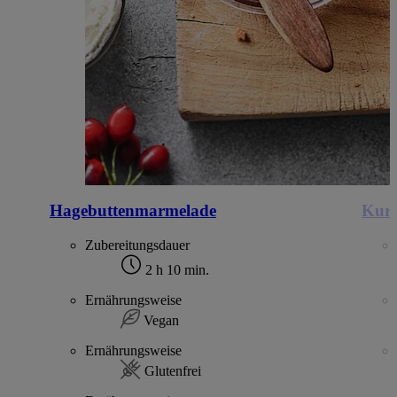
Hagebuttenmarmelade
Kur
Zubereitungsdauer
2 h 10 min.
Ernährungsweise
Vegan
Ernährungsweise
Glutenfrei