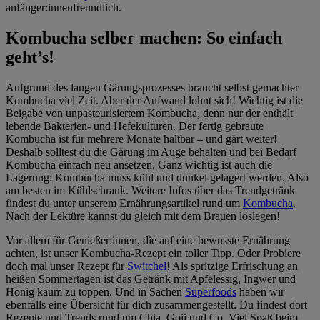
anfänger:innenfreundlich.
Kombucha selber machen: So einfach
geht’s!
Aufgrund des langen Gärungsprozesses braucht selbst gemachter
Kombucha viel Zeit. Aber der Aufwand lohnt sich! Wichtig ist die
Beigabe von unpasteurisiertem Kombucha, denn nur der enthält
lebende Bakterien- und Hefekulturen. Der fertig gebraute
Kombucha ist für mehrere Monate haltbar – und gärt weiter!
Deshalb solltest du die Gärung im Auge behalten und bei Bedarf
Kombucha einfach neu ansetzen. Ganz wichtig ist auch die
Lagerung: Kombucha muss kühl und dunkel gelagert werden. Also
am besten im Kühlschrank. Weitere Infos über das Trendgetränk
findest du unter unserem Ernährungsartikel rund um
Kombucha
.
Nach der Lektüre kannst du gleich mit dem Brauen loslegen!
Vor allem für Genießer:innen, die auf eine bewusste Ernährung
achten, ist unser Kombucha-Rezept ein toller Tipp. Oder Probiere
doch mal unser Rezept für
Switchel
! Als spritzige Erfrischung an
heißen Sommertagen ist das Getränk mit Apfelessig, Ingwer und
Honig kaum zu toppen. Und in Sachen
Superfoods
haben wir
ebenfalls eine Übersicht für dich zusammengestellt. Du findest dort
Rezepte und Trends rund um Chia, Goji und Co. Viel Spaß beim