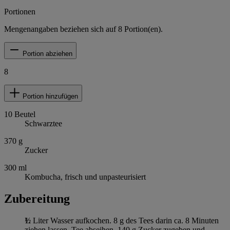
Portionen
Mengenangaben beziehen sich auf
8
Portion(en).
Portion abziehen
8
Portion hinzufügen
10
Beutel
Schwarztee
370
g
Zucker
300
ml
Kombucha, frisch und unpasteurisiert
Zubereitung
½ Liter Wasser aufkochen. 8 g des Tees darin ca. 8 Minuten
ziehen lassen. Tee abseihen, 140 g Zucker zugeben und