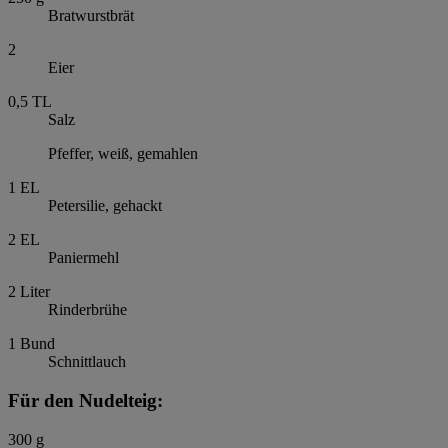
Bratwurstbrät
2
Eier
0,5
TL
Salz
Pfeffer, weiß, gemahlen
1
EL
Petersilie, gehackt
2
EL
Paniermehl
2
Liter
Rinderbrühe
1
Bund
Schnittlauch
Für den Nudelteig:
300
g