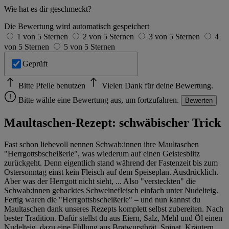
Wie hat es dir geschmeckt?
Die Bewertung wird automatisch gespeichert
1 von 5 Sternen
2 von 5 Sternen
3 von 5 Sternen
4
von 5 Sternen
5 von 5 Sternen
Geprüft
Bitte Pfeile benutzen
Vielen Dank für deine Bewertung.
Bitte wähle eine Bewertung aus, um fortzufahren.
Bewerten
Maultaschen-Rezept: schwäbischer Trick
Fast schon liebevoll nennen Schwab:innen ihre Maultaschen
"Herrgottsbscheißerle", was wiederum auf einen Geistesblitz
zurückgeht. Denn eigentlich stand während der Fastenzeit bis zum
Ostersonntag einst kein Fleisch auf dem Speiseplan. Ausdrücklich.
Aber was der Herrgott nicht sieht, ... Also "versteckten" die
Schwab:innen gehacktes Schweinefleisch einfach unter Nudelteig.
Fertig waren die "Herrgottsbscheißerle" – und nun kannst du
Maultaschen dank unseres Rezepts komplett selbst zubereiten. Nach
bester Tradition. Dafür stellst du aus Eiern, Salz, Mehl und Öl einen
Nudelteig, dazu eine Füllung aus Bratwurstbrät, Spinat, Kräutern