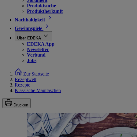
Sortiment
Produktsuche
Produktherkunft
Nachhaltigkeit
Gewinnspiele
Über EDEKA
EDEKA App
Newsletter
Verbund
Jobs
Zur Startseite
Rezeptwelt
Rezepte
Klassische Maultaschen
Drucken