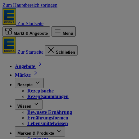
Zum Hauptbereich springen
Zur Startseite
Markt & Angebote
Menü
Zur Startseite
Schließen
Angebote
Märkte
Rezepte
Rezeptsuche
Rezeptsammlungen
Wissen
Bewusste Ernährung
Ernährungsformen
Lebensmittelwissen
Marken & Produkte