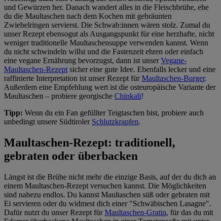
und Gewürzen her. Danach wandert alles in die Fleischbrühe, ehe
du die Maultaschen nach dem Kochen mit gebräunten
Zwiebelringen servierst. Die Schwab:innen wären stolz. Zumal du
unser Rezept ebensogut als Ausgangspunkt für eine herzhafte, nicht
weniger traditionelle Maultaschensuppe verwenden kannst. Wenn
du nicht schwindeln willst und die Fastenzeit ehren oder einfach
eine vegane Ernährung bevorzugst, dann ist unser
Vegane-
Maultaschen-Rezept
sicher eine gute Idee. Ebenfalls lecker und eine
raffinierte Interpretation ist unser Rezept für
Maultaschen-Burger
.
Außerdem eine Empfehlung wert ist die osteuropäische Variante der
Maultaschen – probiere georgische
Chinkali
!
Tipp:
Wenn du ein Fan gefüllter Teigtaschen bist, probiere auch
unbedingt unsere Südtiroler
Schlutzkrapfen
.
Maultaschen-Rezept: traditionell,
gebraten oder überbacken
Längst ist die Brühe nicht mehr die einzige Basis, auf der du dich an
einem Maultaschen-Rezept versuchen kannst. Die Möglichkeiten
sind nahezu endlos. Du kannst Maultaschen süß oder gebraten mit
Ei servieren oder du widmest dich einer "Schwäbischen Lasagne".
Dafür nutzt du unser Rezept für
Maultaschen-Gratin
, für das du mit