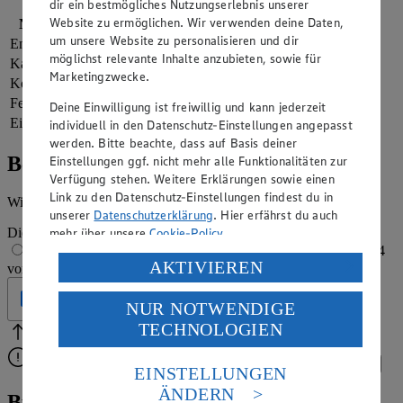
dir ein bestmögliches Nutzungserlebnis unserer
Website zu ermöglichen. Wir verwenden deine Daten,
Nährwerte
pro Portion
um unsere Website zu personalisieren und dir
Energie
4.074 kj (48 %)
möglichst relevante Inhalte anzubieten, sowie für
Kalorien
973 kcal (48 %)
Marketingzwecke.
Kohlenhydrate
150 g
Fett
30 g
Deine Einwilligung ist freiwillig und kann jederzeit
Eiweiß
20 g
individuell in den Datenschutz-Einstellungen angepasst
werden. Bitte beachte, dass auf Basis deiner
Bewertung
Einstellungen ggf. nicht mehr alle Funktionalitäten zur
Verfügung stehen. Weitere Erklärungen sowie einen
Link zu den Datenschutz-Einstellungen findest du in
Wie hat es dir geschmeckt?
unserer
Datenschutzerklärung
. Hier erfährst du auch
mehr über unsere
Cookie-Policy
.
Die Bewertung wird automatisch gespeichert
1 von 5 Sternen
2 von 5 Sternen
3 von 5 Sternen
4
Verarbeitung deiner personenbezogenen Daten in den
AKTIVIEREN
von 5 Sternen
5 von 5 Sternen
USA durch Facebook und YouTube:
Geprüft
NUR NOTWENDIGE
Wenn du auf „Aktivieren“ klickst, willigst du im Sinne
TECHNOLOGIEN
des Art. 49 Abs. 1 Satz 1 lit. a) DSGVO ein, dass deine
Bitte Pfeile benutzen
Vielen Dank für deine Bewertung.
Daten in den USA verarbeitet werden. Der EuGH sieht
Bitte wähle eine Bewertung aus, um fortzufahren.
Bewerten
die USA als Land mit einem nach europäischen
EINSTELLUNGEN
Standards nicht angemessenen Datenschutzniveau an.
ÄNDERN
Buchteln-Rezept: Hefeteig meets
Es besteht das Risiko eines Zugriffs durch US-