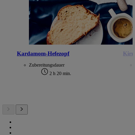
Kardamom-Hefezopf
Kirm
Zubereitungsdauer
2 h 20 min.