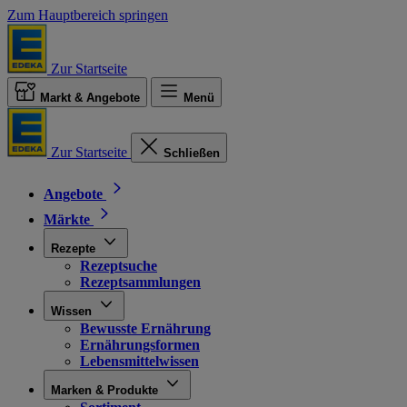
Zum Hauptbereich springen
Zur Startseite
Markt & Angebote
Menü
Zur Startseite
Schließen
Angebote
Märkte
Rezepte
Rezeptsuche
Rezeptsammlungen
Wissen
Bewusste Ernährung
Ernährungsformen
Lebensmittelwissen
Marken & Produkte