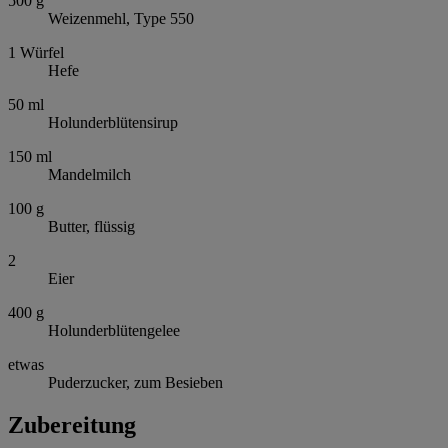
500
g
Weizenmehl, Type 550
1
Würfel
Hefe
50
ml
Holunderblütensirup
150
ml
Mandelmilch
100
g
Butter, flüssig
2
Eier
400
g
Holunderblütengelee
etwas
Puderzucker, zum Besieben
Zubereitung