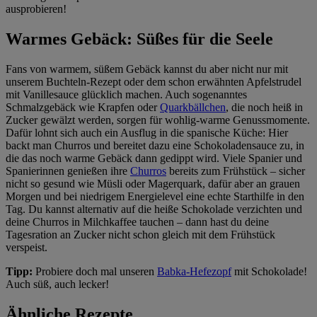
ausprobieren!
Warmes Gebäck: Süßes für die Seele
Fans von warmem, süßem Gebäck kannst du aber nicht nur mit
unserem Buchteln-Rezept oder dem schon erwähnten Apfelstrudel
mit Vanillesauce glücklich machen. Auch sogenanntes
Schmalzgebäck wie Krapfen oder
Quarkbällchen
, die noch heiß in
Zucker gewälzt werden, sorgen für wohlig-warme Genussmomente.
Dafür lohnt sich auch ein Ausflug in die spanische Küche: Hier
backt man Churros und bereitet dazu eine Schokoladensauce zu, in
die das noch warme Gebäck dann gedippt wird. Viele Spanier und
Spanierinnen genießen ihre
Churros
bereits zum Frühstück – sicher
nicht so gesund wie Müsli oder Magerquark, dafür aber an grauen
Morgen und bei niedrigem Energielevel eine echte Starthilfe in den
Tag. Du kannst alternativ auf die heiße Schokolade verzichten und
deine Churros in Milchkaffee tauchen – dann hast du deine
Tagesration an Zucker nicht schon gleich mit dem Frühstück
verspeist.
Tipp:
Probiere doch mal unseren
Babka-Hefezopf
mit Schokolade!
Auch süß, auch lecker!
Ähnliche Rezepte