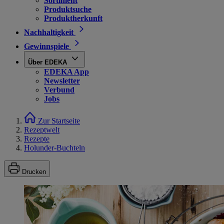
Sortiment
Produktsuche
Produktherkunft
Nachhaltigkeit
Gewinnspiele
Über EDEKA
EDEKA App
Newsletter
Verbund
Jobs
Zur Startseite
Rezeptwelt
Rezepte
Holunder-Buchteln
Drucken