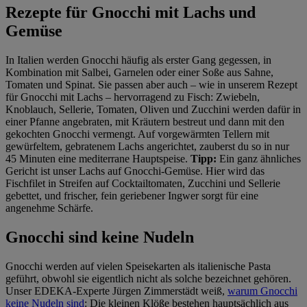
Rezepte für Gnocchi mit Lachs und
Gemüse
In Italien werden Gnocchi häufig als erster Gang gegessen, in
Kombination mit Salbei, Garnelen oder einer Soße aus Sahne,
Tomaten und Spinat. Sie passen aber auch – wie in unserem Rezept
für Gnocchi mit Lachs – hervorragend zu Fisch: Zwiebeln,
Knoblauch, Sellerie, Tomaten, Oliven und Zucchini werden dafür in
einer Pfanne angebraten, mit Kräutern bestreut und dann mit den
gekochten Gnocchi vermengt. Auf vorgewärmten Tellern mit
gewürfeltem, gebratenem Lachs angerichtet, zauberst du so in nur
45 Minuten eine mediterrane Hauptspeise.
Tipp:
Ein ganz ähnliches
Gericht ist unser Lachs auf Gnocchi-Gemüse. Hier wird das
Fischfilet in Streifen auf Cocktailtomaten, Zucchini und Sellerie
gebettet, und frischer, fein geriebener Ingwer sorgt für eine
angenehme Schärfe.
Gnocchi sind keine Nudeln
Gnocchi werden auf vielen Speisekarten als italienische Pasta
geführt, obwohl sie eigentlich nicht als solche bezeichnet gehören.
Unser EDEKA-Experte Jürgen Zimmerstädt weiß,
warum Gnocchi
keine Nudeln sind
: Die kleinen Klöße bestehen hauptsächlich aus