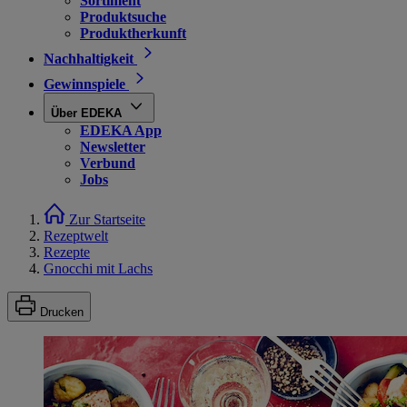
Sortiment
Produktsuche
Produktherkunft
Nachhaltigkeit
Gewinnspiele
Über EDEKA
EDEKA App
Newsletter
Verbund
Jobs
Zur Startseite
Rezeptwelt
Rezepte
Gnocchi mit Lachs
Drucken