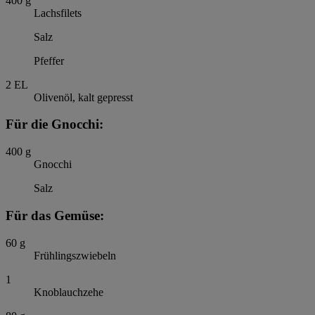
400
g
Lachsfilets
Salz
Pfeffer
2
EL
Olivenöl, kalt gepresst
Für die Gnocchi:
400
g
Gnocchi
Salz
Für das Gemüse:
60
g
Frühlingszwiebeln
1
Knoblauchzehe