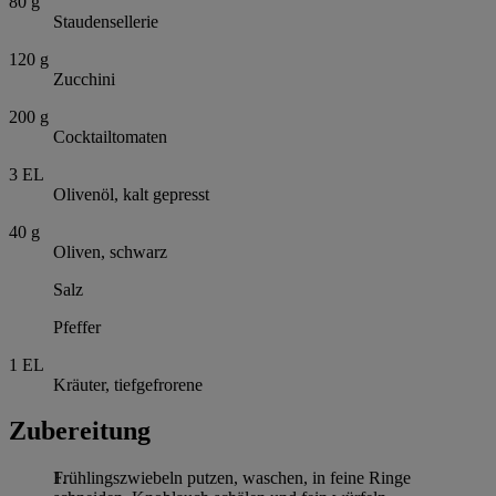
80
g
Staudensellerie
120
g
Zucchini
200
g
Cocktailtomaten
3
EL
Olivenöl, kalt gepresst
40
g
Oliven, schwarz
Salz
Pfeffer
1
EL
Kräuter, tiefgefrorene
Zubereitung
Frühlingszwiebeln putzen, waschen, in feine Ringe