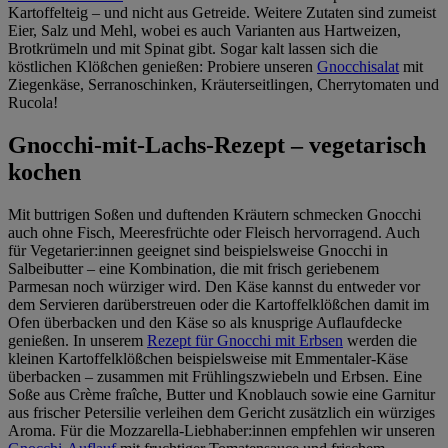
Kartoffelteig – und nicht aus Getreide. Weitere Zutaten sind zumeist
Eier, Salz und Mehl, wobei es auch Varianten aus Hartweizen,
Brotkrümeln und mit Spinat gibt. Sogar kalt lassen sich die
köstlichen Klößchen genießen: Probiere unseren
Gnocchisalat
mit
Ziegenkäse, Serranoschinken, Kräuterseitlingen, Cherrytomaten und
Rucola!
Gnocchi-mit-Lachs-Rezept – vegetarisch
kochen
Mit buttrigen Soßen und duftenden Kräutern schmecken Gnocchi
auch ohne Fisch, Meeresfrüchte oder Fleisch hervorragend. Auch
für Vegetarier:innen geeignet sind beispielsweise Gnocchi in
Salbeibutter – eine Kombination, die mit frisch geriebenem
Parmesan noch würziger wird. Den Käse kannst du entweder vor
dem Servieren darüberstreuen oder die Kartoffelklößchen damit im
Ofen überbacken und den Käse so als knusprige Auflaufdecke
genießen. In unserem
Rezept für Gnocchi mit Erbsen
werden die
kleinen Kartoffelklößchen beispielsweise mit Emmentaler-Käse
überbacken – zusammen mit Frühlingszwiebeln und Erbsen. Eine
Soße aus Crème fraîche, Butter und Knoblauch sowie eine Garnitur
aus frischer Petersilie verleihen dem Gericht zusätzlich ein würziges
Aroma. Für die Mozzarella-Liebhaber:innen empfehlen wir unseren