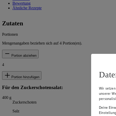
Bewertung
Ähnliche Rezepte
Zutaten
Portionen
Mengenangaben beziehen sich auf
4
Portion(en).
Portion abziehen
4
Date
Portion hinzufügen
Für den Zuckerschotensalat:
Wir setzen
unserer We
400
g
personalis
Zuckerschoten
Deine Einwi
Salz
Einstellun