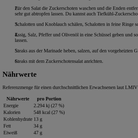
Für den Salat die Zuckerschoten waschen und die Enden entfe
sehr gut abtropfen lassen. Du kannst auch Tiefkühl-Zuckersch
Schalotten und Knoblauch schälen, Schalotten in feine Ringe s
Essig, Salz, Pfeffer und Olivenöl in eine Schüssel geben und s
lassen.
Steaks aus der Marinade heben, salzen, auf den vorgeheizten Gri
Steaks mit dem Zuckerschotensalat anrichten.
Nährwerte
Referenzmenge für einen durchschnittlichen Erwachsenen laut LMIV 
Nährwerte
pro Portion
Energie
2.294 kj (27 %)
Kalorien
548 kcal (27 %)
Kohlenhydrate
13 g
Fett
34 g
Eiweiß
47 g