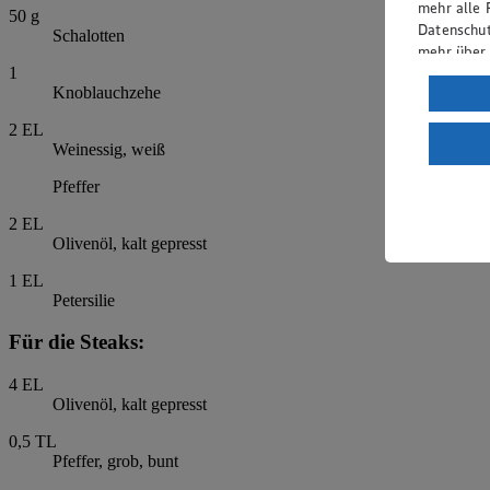
mehr alle 
50
g
Datenschut
Schalotten
mehr über
1
Verarbeit
Knoblauchzehe
Wenn du au
2
EL
ein, dass 
Weinessig, weiß
einem nach
Pfeffer
Risiko ein
2
EL
Informatio
Olivenöl, kalt gepresst
1
EL
Petersilie
Für die Steaks:
4
EL
Olivenöl, kalt gepresst
0,5
TL
Pfeffer, grob, bunt