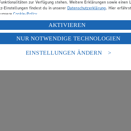
Funktionalitäten zur Verfügung stehen. Weitere Erklärungen sowie einen L
z-Einstellungen findest du in unserer
Datenschutzerklärung
. Hier erfährs
 unsere
Cookie-Policy
.
ung deiner personenbezogenen Daten in den USA durch Facebook und Yo
AKTIVIEREN
f „Aktivieren“ klickst, willigst du im Sinne des Art. 49 Abs. 1 Satz 1 lit
NUR NOTWENDIGE TECHNOLOGIEN
deine Daten in den USA verarbeitet werden. Der EuGH sieht die USA als 
 europäischen Standards nicht angemessenen Datenschutzniveau an. Es b
es Zugriffs durch US-amerikanische Behörden.
EINSTELLUNGEN ÄNDERN
nen zum Herausgeber der Seite findest du im
Impressum