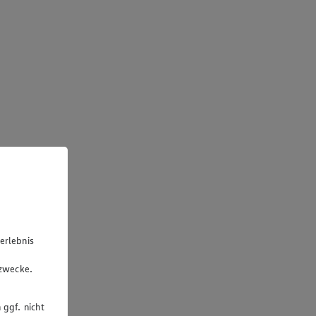
erlebnis
u
gzwecke.
 ggf. nicht