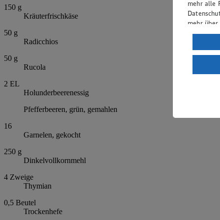
mehr alle 
150
g
Datenschut
Kräuterfrischkäse
mehr über
50
g
Verarbeit
Radicchios
Wenn du au
50
g
ein, dass 
Rucola
einem nach
2
EL
Risiko ein
Holunderbeerenessig
Informatio
Pfefferbeeren, grün, gemahlen
16
Garnelen, gekocht
250
g
Dinkelvollkornmehl
4
Zweige
Thymian
0,5
Beutel
Trockenhefe