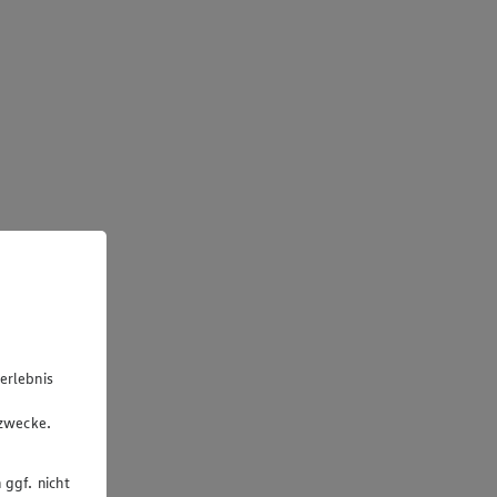
erlebnis
u
gzwecke.
 ggf. nicht