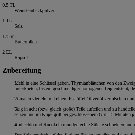
0,5
TL
Weinsteinbackpulver
1
TL
Salz
175
ml
Buttermilch
2
EL
Rapsöl
Zubereitung
Mehl in eine Schüssel geben. Thymianblättchen von den Zweig
unterkneten, bis ein geschmeidiger homogener Teig entsteht, d
Tomaten vierteln, mit einem Esslöffel Olivenöl vermischen und 
Teig in acht (bzw. gleich große) Teile aufteilen und zu handtel
setzen und im Kugelgrill bei geschlossenem Grill 15 Minuten gr
Radicchio und Rucola in mundgerechte Stücke schneiden und m
Das Salatgemisch auf den fertigen Pizzen verteilen und darauf