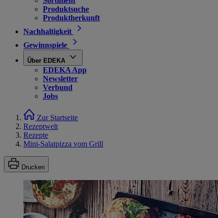
Sortiment
Produktsuche
Produktherkunft
Nachhaltigkeit
Gewinnspiele
Über EDEKA
EDEKA App
Newsletter
Verbund
Jobs
Zur Startseite
Rezeptwelt
Rezepte
Mini-Salatpizza vom Grill
Drucken