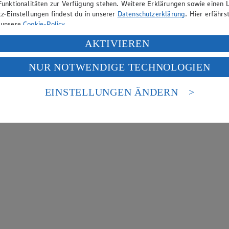
Funktionalitäten zur Verfügung stehen. Weitere Erklärungen sowie einen L
z-Einstellungen findest du in unserer
Datenschutzerklärung
. Hier erfährs
 unsere
Cookie-Policy
.
ung deiner personenbezogenen Daten in den USA durch Facebook und Yo
AKTIVIEREN
f „Aktivieren“ klickst, willigst du im Sinne des Art. 49 Abs. 1 Satz 1 lit
NUR NOTWENDIGE TECHNOLOGIEN
deine Daten in den USA verarbeitet werden. Der EuGH sieht die USA als 
 europäischen Standards nicht angemessenen Datenschutzniveau an. Es b
es Zugriffs durch US-amerikanische Behörden.
EINSTELLUNGEN ÄNDERN
nen zum Herausgeber der Seite findest du im
Impressum