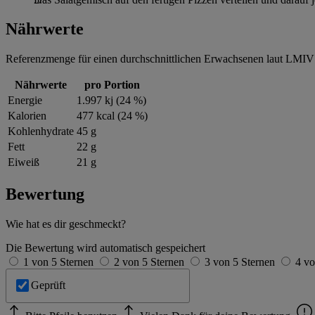
Nährwerte
Referenzmenge für einen durchschnittlichen Erwachsenen laut LMIV 
Nährwerte
pro Portion
Energie
1.997 kj (24 %)
Kalorien
477 kcal (24 %)
Kohlenhydrate
45 g
Fett
22 g
Eiweiß
21 g
Bewertung
Wie hat es dir geschmeckt?
Die Bewertung wird automatisch gespeichert
1 von 5 Sternen
2 von 5 Sternen
3 von 5 Sternen
4 vo
Geprüft