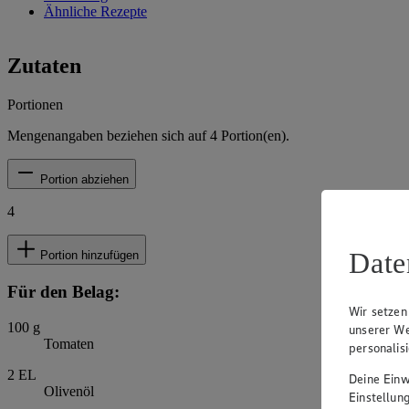
Ähnliche Rezepte
Zutaten
Portionen
Mengenangaben beziehen sich auf
4
Portion(en).
Portion abziehen
4
Date
Portion hinzufügen
Für den Belag:
Wir setzen
100
g
unserer We
Tomaten
personalis
2
EL
Deine Einwi
Olivenöl
Einstellun