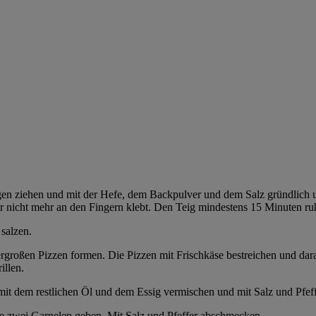
en ziehen und mit der Hefe, dem Backpulver und dem Salz gründlich 
er nicht mehr an den Fingern klebt. Den Teig mindestens 15 Minuten ru
salzen.
lergroßen Pizzen formen. Die Pizzen mit Frischkäse bestreichen und dara
illen.
it dem restlichen Öl und dem Essig vermischen und mit Salz und Pfef
 je zwei Garnelen geben. Mit Salz und Pfeffer abschmecken.