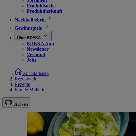
Sortiment
Produktsuche
Produktherkunft
Nachhaltigkeit
Gewinnspiele
Über EDEKA
EDEKA App
Newsletter
Verbund
Jobs
Zur Startseite
Rezeptwelt
Rezepte
Forelle Müllerin
Drucken