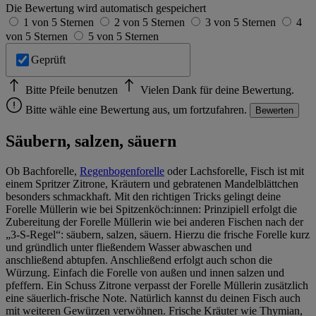
Die Bewertung wird automatisch gespeichert
1 von 5 Sternen
2 von 5 Sternen
3 von 5 Sternen
4
von 5 Sternen
5 von 5 Sternen
Geprüft
Bitte Pfeile benutzen
Vielen Dank für deine Bewertung.
Bitte wähle eine Bewertung aus, um fortzufahren.
Bewerten
Säubern, salzen, säuern
Ob Bachforelle,
Regenbogenforelle
oder Lachsforelle, Fisch ist mit
einem Spritzer Zitrone, Kräutern und gebratenen Mandelblättchen
besonders schmackhaft. Mit den richtigen Tricks gelingt deine
Forelle Müllerin wie bei Spitzenköch:innen: Prinzipiell erfolgt die
Zubereitung der Forelle Müllerin wie bei anderen Fischen nach der
„3-S-Regel“: säubern, salzen, säuern. Hierzu die frische Forelle kurz
und gründlich unter fließendem Wasser abwaschen und
anschließend abtupfen. Anschließend erfolgt auch schon die
Würzung. Einfach die Forelle von außen und innen salzen und
pfeffern. Ein Schuss Zitrone verpasst der Forelle Müllerin zusätzlich
eine säuerlich-frische Note. Natürlich kannst du deinen Fisch auch
mit weiteren Gewürzen verwöhnen. Frische Kräuter wie Thymian,