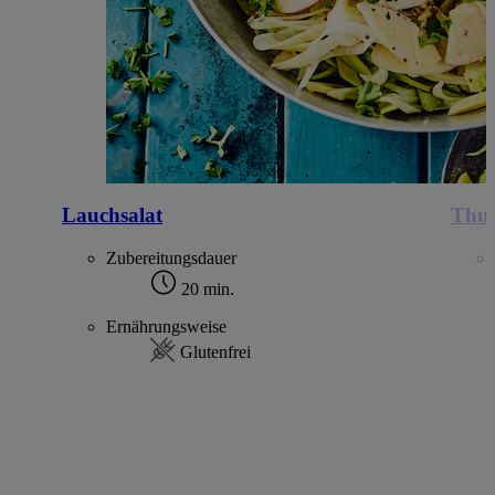
Lauchsalat
Thun
Zubereitungsdauer
20 min.
Ernährungsweise
Glutenfrei