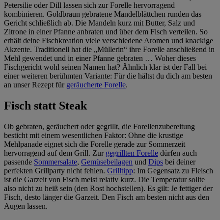
Petersilie oder Dill lassen sich zur Forelle hervorragend
kombinieren. Goldbraun gebratene Mandelblättchen runden das
Gericht schließlich ab. Die Mandeln kurz mit Butter, Salz und
Zitrone in einer Pfanne anbraten und über dem Fisch verteilen. So
erhält deine Fischkreation viele verschiedene Aromen und knackige
Akzente. Traditionell hat die „Müllerin“ ihre Forelle anschließend in
Mehl gewendet und in einer Pfanne gebraten … Woher dieses
Fischgericht wohl seinen Namen hat? Ähnlich klar ist der Fall bei
einer weiteren berühmten Variante: Für die hältst du dich am besten
an unser Rezept für
geräucherte Forelle
.
Fisch statt Steak
Ob gebraten, geräuchert oder gegrillt, die Forellenzubereitung
besticht mit einem wesentlichen Faktor: Ohne die krustige
Mehlpanade eignet sich die Forelle gerade zur Sommerzeit
hervorragend auf dem Grill. Zur
gegrillten Forelle
dürfen auch
passende
Sommersalate
,
Gemüsebeilagen
und
Dips
bei deiner
perfekten Grillparty nicht fehlen.
Grilltipp
: Im Gegensatz zu Fleisch
ist die Garzeit von Fisch meist relativ kurz. Die Temperatur sollte
also nicht zu heiß sein (den Rost hochstellen). Es gilt: Je fettiger der
Fisch, desto länger die Garzeit. Den Fisch am besten nicht aus den
Augen lassen.