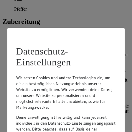
Pfeffer
Zubereitung
Die Forelle abspülen und auf einem Küchentuche abtupfen.
Danach diese mit Salz und Pfeffer würzen und mit
Zitronensaft beträufeln.
Datenschutz-
Die Forelle von beiden Seiten in Mehl wenden und auf einen
Einstellungen
Teller bereitstellen.
Den Kopfsalat waschen und schneiden und zur Seite stellen.
Wir setzen Cookies und andere Technologien ein, um
Für das Dressing den Joghurt in eine Schüssel geben und mit
dir ein bestmögliches Nutzungserlebnis unserer
Salz, Pfeffer und Zucker abschmecken. Außerdem
Website zu ermöglichen. Wir verwenden deine Daten,
Zitronenabrieb und -saft einer halben Zitrone zum Joghurt
um unsere Website zu personalisieren und dir
geben. Zur Seite stellen.
möglichst relevante Inhalte anzubieten, sowie für
Die Forellen in einer heißen Pfanne in Rapsöl anbraten bis sie
Marketingzwecke.
von beiden Seiten goldbraun sind. Im Ofen bei 70°C Heißluft
bis zum Servieren warm halten.
Deine Einwilligung ist freiwillig und kann jederzeit
individuell in den Datenschutz-Einstellungen angepasst
Ein Esslöffel Butter in eine heiße Pfanne geben und
werden. Bitte beachte, dass auf Basis deiner
Mandelblättchen, Zitronensaft und Salz hinzufügen. Alles