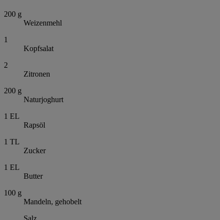
200
g
Weizenmehl
1
Kopfsalat
2
Zitronen
200
g
Naturjoghurt
1
EL
Rapsöl
1
TL
Zucker
1
EL
Butter
100
g
Mandeln, gehobelt
Salz