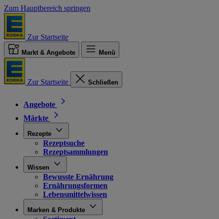
Zum Hauptbereich springen
Zur Startseite
Markt & Angebote
Menü
Zur Startseite
Schließen
Angebote
Märkte
Rezepte
Rezeptsuche
Rezeptsammlungen
Wissen
Bewusste Ernährung
Ernährungsformen
Lebensmittelwissen
Marken & Produkte