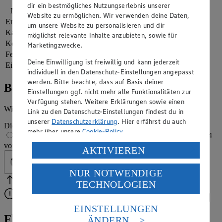
dir ein bestmögliches Nutzungserlebnis unserer
Nährwerte
pro Portion
Website zu ermöglichen. Wir verwenden deine Daten,
Energie
1.837 kj (22 %)
um unsere Website zu personalisieren und dir
Kalorien
439 kcal (22 %)
möglichst relevante Inhalte anzubieten, sowie für
Kohlenhydrate
25 g
Marketingzwecke.
Fett
32 g
Deine Einwilligung ist freiwillig und kann jederzeit
Eiweiß
15 g
individuell in den Datenschutz-Einstellungen angepasst
werden. Bitte beachte, dass auf Basis deiner
Bewertung
Einstellungen ggf. nicht mehr alle Funktionalitäten zur
Verfügung stehen. Weitere Erklärungen sowie einen
Wie hat es dir geschmeckt?
Link zu den Datenschutz-Einstellungen findest du in
unserer
Datenschutzerklärung
. Hier erfährst du auch
Die Bewertung wird automatisch gespeichert
mehr über unsere
Cookie-Policy
.
1 von 5 Sternen
2 von 5 Sternen
3 von 5 Sternen
4
von 5 Sternen
5 von 5 Sternen
Verarbeitung deiner personenbezogenen Daten in den
AKTIVIEREN
USA durch Facebook und YouTube:
Geprüft
NUR NOTWENDIGE
Wenn du auf „Aktivieren“ klickst, willigst du im Sinne
TECHNOLOGIEN
Bitte Pfeile benutzen
Vielen Dank für deine Bewertung.
des Art. 49 Abs. 1 Satz 1 lit. a) DSGVO ein, dass deine
Daten in den USA verarbeitet werden. Der EuGH sieht
Bitte wähle eine Bewertung aus, um fortzufahren.
Bewerten
die USA als Land mit einem nach europäischen
EINSTELLUNGEN
Standards nicht angemessenen Datenschutzniveau an.
Flammkuchen-Schnecken: originales
ÄNDERN