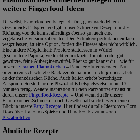
weitere Fingerfood-Ideen
Du weißt, Flammkuchen belegst du frei, ganz nach deinem
Geschmack. Entsprechend gibt unser Schnecken-Rezept nur die
Richtung vor, du kannst allerdings ebenso gut auch eine
vegetarische Version zubereiten. Den Schinkenspeck dabei einfach
wegzulassen, ist eine Option, fordert die Finesse aber nicht wirklich.
Eine andere Möglichkeit: Probiere stattdessen in Würfel
geschnittene Paprika, vielleicht getrocknete Tomaten oder gut
gewürzte, feine Auberginenwürfel. Ebenso gut kannst du – wie für
unseren
veganen Flammkuchen
– Räuchertofu verwenden. Nun
orientieren sich schnelle Backrezepte natürlich nicht grundsätzlich
an der französischen Küche. Auch Italien erhebt berechtigten
Anspruch. So sind unsere Pizza-Lollis beispielsweise in nur 15
Minuten fertig. Weitere Inspiration für dein Partybuffet erhältst du
durch unsere
Fingerfood-Rezepte
. – Und wenn du für unsere
Flammkuchen-Schnecken noch Gesellschaft suchst, werfe einen
Blick in unsere
Party-Rezepte
. Hier findest du tolle Ideen: von Corn
Dogs über Halloumi-Spieße und Handbrot bis zu unseren
Pizzabrötchen
.
Ähnliche Rezepte