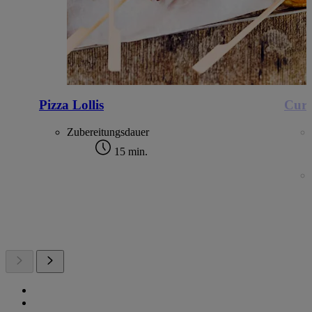
Pizza Lollis
Curr
Zubereitungsdauer
15 min.