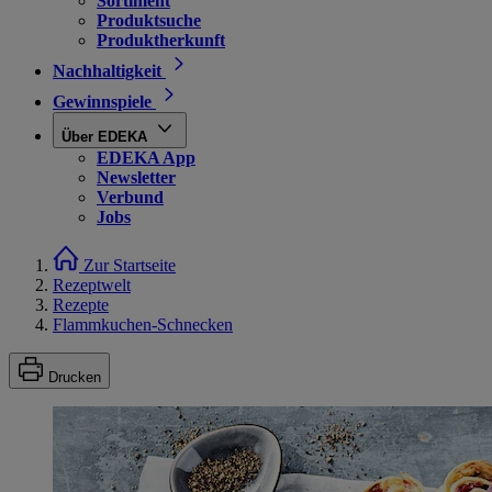
Sortiment
Produktsuche
Produktherkunft
Nachhaltigkeit
Gewinnspiele
Über EDEKA
EDEKA App
Newsletter
Verbund
Jobs
Zur Startseite
Rezeptwelt
Rezepte
Flammkuchen-Schnecken
Drucken