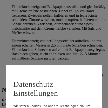
Flammkuchenteige auf Backpapier ausrollen und gleichmäßig
mit Crème fraîche bestreichen. Dabei ca. 1,5 cm Rand
freilassen. Zwiebeln pellen, halbieren und in feine Ringe
schneiden. Zitrone waschen, trocken tupfen, halbieren und die
Schale abreiben. Zwiebeln, Zitronenabrieb und Speck
gleichmäßig auf dem Crème fraîche verteilen. Mit Salz und
Pfeffer würzen.
Flammkuchenteig von der Längsseite her aufrollen und mit
einem scharfen Messer in 2,5 cm breite Scheiben schneiden.
Flammkuchen-Schnecken auf ein mit Backpapier ausgelegtes
Backblech geben, leicht andrücken und für 12-15 Minuten
auf mittlerer Schiene im Ofen backen.
Wenn gewünscht können die Flammkuchen noch mit
Petersilie garniert werden: Hierfür die Petersilie waschen,
trocken schütteln und zupfen. Flammkuchen-Schnecken aus
dem Ofen nehmen, mit Petersilie garnieren und servieren.
Datenschutz-
Nährwerte
Einstellungen
Referenzmenge für einen durchschnittlichen Erwachsenen laut
LMIV (8.400 kJ/2.000 kcal).
Wir setzen Cookies und andere Technologien ein, um