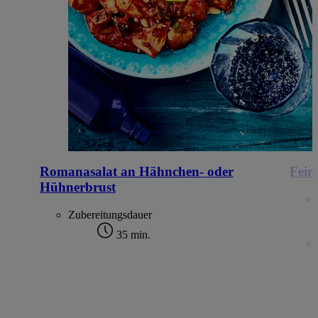
Romanasalat an Hähnchen- oder
Fein
Hühnerbrust
Zubereitungsdauer
35 min.