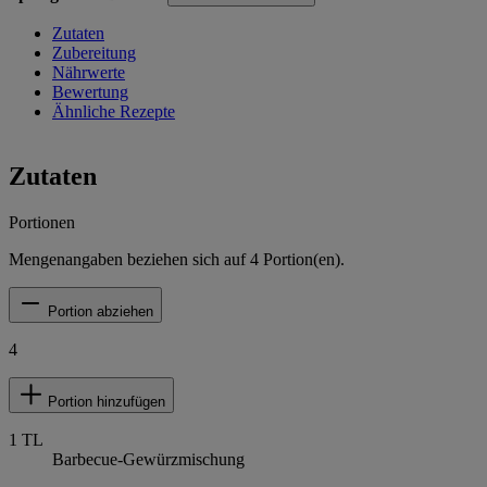
Zutaten
Zubereitung
Nährwerte
Bewertung
Ähnliche Rezepte
Zutaten
Portionen
Mengenangaben beziehen sich auf
4
Portion(en).
Portion abziehen
4
Portion hinzufügen
1
TL
Barbecue-Gewürzmischung