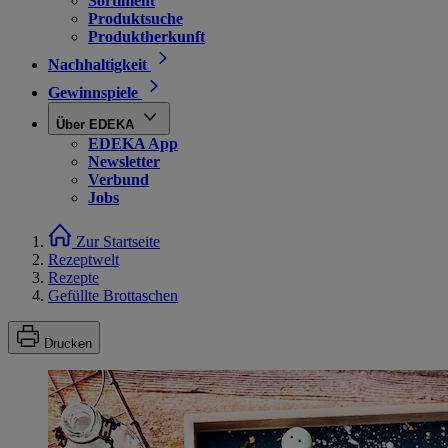
Sortiment
Produktsuche
Produktherkunft
Nachhaltigkeit
Gewinnspiele
Über EDEKA
EDEKA App
Newsletter
Verbund
Jobs
Zur Startseite
Rezeptwelt
Rezepte
Gefüllte Brottaschen
Drucken