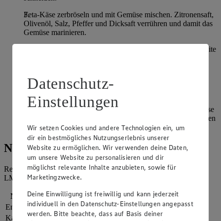
Feta-Käse zerbröseln und mit Gemüse mischen. Zitronensaft,
Olivenöl, Salz, Pfeffer und Dicksaft verrühren und damit das
Gemüse marinieren.
Putenschnitzel auf dem Grill bei mittlerer Hitze auf jeder Seite
ca. 6-8 Minuten grillen, am Grillrand bei indirekter Hitze 5
Minuten nachziehen lassen und in feine Streifen schneiden.
Datenschutz-
Brot am Rand des Grills auf jeder Seite 2 Minuten grillen.
Einstellungen
Avocadofruchtfleisch mit der Gabel zerdrücken und die
Brotinnenseiten damit bestreichen. Mit abgetropftem Gemüse
und Fleischstreifen belegen bzw. füllen. Mit Rucola bestreuen
und verschließen.
Wir setzen Cookies und andere Technologien ein, um
dir ein bestmögliches Nutzungserlebnis unserer
Nährwerte
Website zu ermöglichen. Wir verwenden deine Daten,
um unsere Website zu personalisieren und dir
möglichst relevante Inhalte anzubieten, sowie für
Referenzmenge für einen durchschnittlichen Erwachsenen laut
Marketingzwecke.
LMIV (8.400 kJ/2.000 kcal).
Deine Einwilligung ist freiwillig und kann jederzeit
Nährwerte
pro Portion
individuell in den Datenschutz-Einstellungen angepasst
Energie
1.757 kj (21 %)
werden. Bitte beachte, dass auf Basis deiner
Kalorien
420 kcal (21 %)