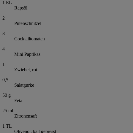
1
EL
Rapsöl
2
Putenschnitzel
8
Cocktailtomaten
4
Mini Paprikas
1
Zwiebel, rot
0,5
Salatgurke
50
g
Feta
25
ml
Zitronensaft
1
TL
Olivenöl, kalt gepresst