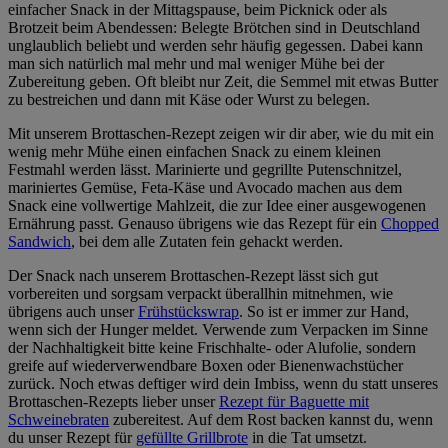
einfacher Snack in der Mittagspause, beim Picknick oder als
Brotzeit beim Abendessen: Belegte Brötchen sind in Deutschland
unglaublich beliebt und werden sehr häufig gegessen. Dabei kann
man sich natürlich mal mehr und mal weniger Mühe bei der
Zubereitung geben. Oft bleibt nur Zeit, die Semmel mit etwas Butter
zu bestreichen und dann mit Käse oder Wurst zu belegen.
Mit unserem Brottaschen-Rezept zeigen wir dir aber, wie du mit ein
wenig mehr Mühe einen einfachen Snack zu einem kleinen
Festmahl werden lässt. Marinierte und gegrillte Putenschnitzel,
mariniertes Gemüse, Feta-Käse und Avocado machen aus dem
Snack eine vollwertige Mahlzeit, die zur Idee einer ausgewogenen
Ernährung passt. Genauso übrigens wie das Rezept für ein
Chopped
Sandwich
, bei dem alle Zutaten fein gehackt werden.
Der Snack nach unserem Brottaschen-Rezept lässt sich gut
vorbereiten und sorgsam verpackt überallhin mitnehmen, wie
übrigens auch unser
Frühstückswrap
. So ist er immer zur Hand,
wenn sich der Hunger meldet. Verwende zum Verpacken im Sinne
der Nachhaltigkeit bitte keine Frischhalte- oder Alufolie, sondern
greife auf wiederverwendbare Boxen oder Bienenwachstücher
zurück. Noch etwas deftiger wird dein Imbiss, wenn du statt unseres
Brottaschen-Rezepts lieber unser
Rezept für Baguette mit
Schweinebraten
zubereitest. Auf dem Rost backen kannst du, wenn
du unser Rezept für
gefüllte Grillbrote
in die Tat umsetzt.