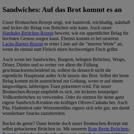
Sandwiches: Auf das Brot kommt es an
Unser Brottaschen-Rezept zeigt, wie kunstvoll, reichhaltig, nahrhaft
und lecker der Belag von Brötchen sein kann. Auch unser
Hanftaler-Brötchen-Rezept
beweist, wie ein appetitlicher Belag für
höchsten Genuss sorgen kann. Ebenso kommt es bei unserem
Lachs-Burger-Rezept
in erster Linie auf die "inneren Werte" an,
wenn du einmal statt Fleisch einen hochwertigen Fisch grillst.
Auch wenn bei Sandwiches, Burgern, belegten Brötchen, Wraps,
Döner, Dürüm und so weiter vor allem die Füllung
geschmacksentscheidend ist, solltest du dennoch nicht die
eigentliche Hauptzutat außer Acht lassen: das Brot. Selbst der beste
Belag kommt nicht ausreichend zur Geltung, wenn er auf einem
langweiligen, labberigen Toast präsentiert wird. Für unser
Brottaschen-Rezept empfiehlt es sich, ein leckeres knuspriges
Vollkornbrötchen zu verwenden. Oder du nimmst für deine ganz
eigene Sandwich-Kreation ein kräftiges Oliven-Ciabatta her. Auch
Pita, Fladenbrot oder Weizentortillas eignen sich sehr gut, um damit
wunderbare Snacks zuzubereiten.
Backst du gerne? Dann bereite doch unser Brottaschen-Rezept mit
selbst gebackenen Brötchen zu. Mit unserem
Rote-Beete-Brötchen-