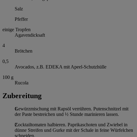
Salz
Pfeffer
einige Tropfen
Agavendicksaft
4
Brötchen
0,5
Avocados, z.B. EDEKA mit Apeel-Schutzhülle
100
g
Rucola
Zubereitung
Gewürzmischung mit Rapsöl verrühren. Putenschnitzel mit
der Paste bestreichen und ½ Stunde marinieren lassen.
Cocktailtomaten halbieren. Paprikaschoten und Zwiebel in
dünne Streifen und Gurke mit der Schale in feine Würfelchen
schneiden.