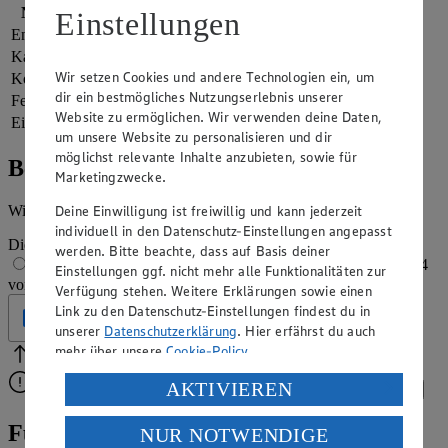
Nährwerte
pro Portion
Einstellungen
Energie
599 kj (7 %)
Kalorien
143 kcal (7 %)
Wir setzen Cookies und andere Technologien ein, um
Kohlenhydrate
9 g
dir ein bestmögliches Nutzungserlebnis unserer
Fett
11 g
Website zu ermöglichen. Wir verwenden deine Daten,
Eiweiß
3 g
um unsere Website zu personalisieren und dir
möglichst relevante Inhalte anzubieten, sowie für
Bewertung
Marketingzwecke.
Deine Einwilligung ist freiwillig und kann jederzeit
Wie hat es dir geschmeckt?
individuell in den Datenschutz-Einstellungen angepasst
Die Bewertung wird automatisch gespeichert
werden. Bitte beachte, dass auf Basis deiner
1 von 5 Sternen
2 von 5 Sternen
3 von 5 Sternen
4
Einstellungen ggf. nicht mehr alle Funktionalitäten zur
von 5 Sternen
5 von 5 Sternen
Verfügung stehen. Weitere Erklärungen sowie einen
Link zu den Datenschutz-Einstellungen findest du in
Geprüft
unserer
Datenschutzerklärung
. Hier erfährst du auch
mehr über unsere
Cookie-Policy
.
Bitte Pfeile benutzen
Vielen Dank für deine Bewertung.
Verarbeitung deiner personenbezogenen Daten in den
AKTIVIEREN
Bitte wähle eine Bewertung aus, um fortzufahren.
Bewerten
USA durch Facebook und YouTube:
Für Fans fruchtig-bitterer Aromen: das
NUR NOTWENDIGE
Wenn du auf „Aktivieren“ klickst, willigst du im Sinne