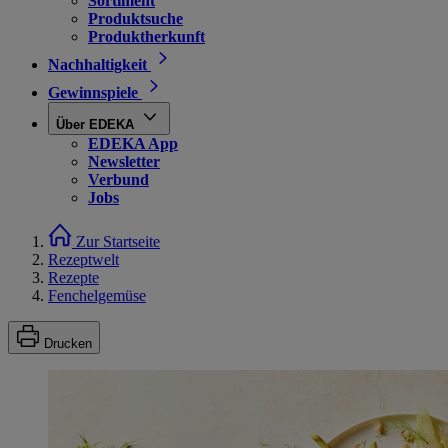
Sortiment
Produktsuche
Produktherkunft
Nachhaltigkeit
Gewinnspiele
Über EDEKA
EDEKA App
Newsletter
Verbund
Jobs
Zur Startseite
Rezeptwelt
Rezepte
Fenchelgemüse
Drucken