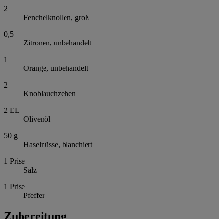
2
Fenchelknollen, groß
0,5
Zitronen, unbehandelt
1
Orange, unbehandelt
2
Knoblauchzehen
2
EL
Olivenöl
50
g
Haselnüsse, blanchiert
1
Prise
Salz
1
Prise
Pfeffer
Zubereitung