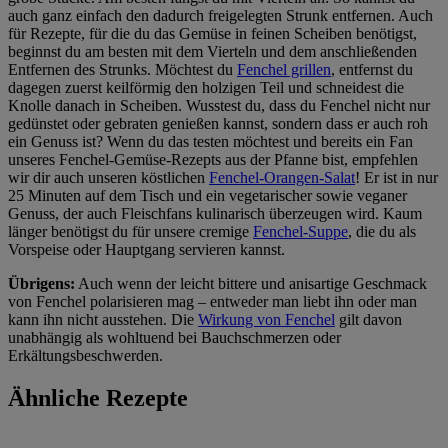
auch ganz einfach den dadurch freigelegten Strunk entfernen. Auch
für Rezepte, für die du das Gemüse in feinen Scheiben benötigst,
beginnst du am besten mit dem Vierteln und dem anschließenden
Entfernen des Strunks. Möchtest du
Fenchel grillen
, entfernst du
dagegen zuerst keilförmig den holzigen Teil und schneidest die
Knolle danach in Scheiben. Wusstest du, dass du Fenchel nicht nur
gedünstet oder gebraten genießen kannst, sondern dass er auch roh
ein Genuss ist? Wenn du das testen möchtest und bereits ein Fan
unseres Fenchel-Gemüse-Rezepts aus der Pfanne bist, empfehlen
wir dir auch unseren köstlichen
Fenchel-Orangen-Salat
! Er ist in nur
25 Minuten auf dem Tisch und ein vegetarischer sowie veganer
Genuss, der auch Fleischfans kulinarisch überzeugen wird. Kaum
länger benötigst du für unsere cremige
Fenchel-Suppe
, die du als
Vorspeise oder Hauptgang servieren kannst.
Übrigens:
Auch wenn der leicht bittere und anisartige Geschmack
von Fenchel polarisieren mag – entweder man liebt ihn oder man
kann ihn nicht ausstehen. Die
Wirkung von Fenchel
gilt davon
unabhängig als wohltuend bei Bauchschmerzen oder
Erkältungsbeschwerden.
Ähnliche Rezepte