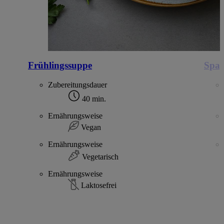
Frühlingssuppe
Spag
Zubereitungsdauer
40 min.
Ernährungsweise
Vegan
Ernährungsweise
Vegetarisch
Ernährungsweise
Laktosefrei