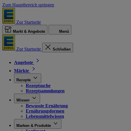
Zum Hauptbereich springen
Zur Startseite
Markt & Angebote
Menü
Zur Startseite
Schließen
Angebote
Märkte
Rezepte
Rezeptsuche
Rezeptsammlungen
Wissen
Bewusste Ernährung
Ernährungsformen
Lebensmittelwissen
Marken & Produkte