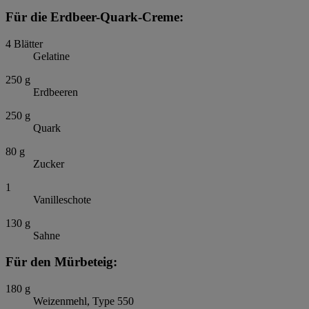
Für die Erdbeer-Quark-Creme:
4
Blätter
Gelatine
250
g
Erdbeeren
250
g
Quark
80
g
Zucker
1
Vanilleschote
130
g
Sahne
Für den Mürbeteig:
180
g
Weizenmehl, Type 550