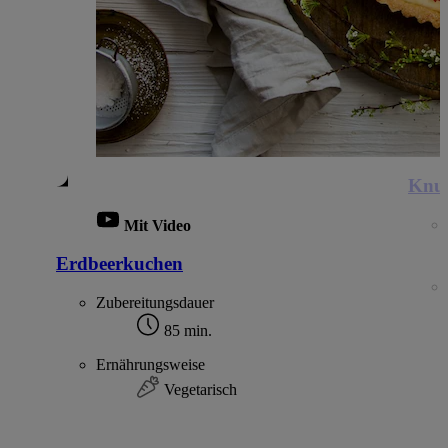
Knus
Mit Video
Erdbeerkuchen
Zubereitungsdauer
85 min.
Ernährungsweise
Vegetarisch