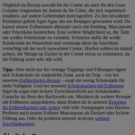
Obgleich im Rezept sowohl für die Creme als auch für den Guss
Gelatine vorgesehen ist, kannst du für Gäste, die sich vegetarisch
ernähren, auf andere Geliermittel zurückgreifen. Zu den bewährten
Produkten gehört Agar-Agar, der aus Rotalgen gewonnen wird. Du
kannst unsere Erdbeertarte alternativ auch mit Pudding, Mascarpone
oder Frischkäse bestreichen. Eine weitere Möglichkeit ist, die Tarte
mit weißer Schokolade zu veredeln. Schmelze dafür die weiße
Schokolade im Wasserbad und vermenge diese im Anschluss
vorsichtig mit der noch lauwarmen Creme. Hierbei solltest du darauf
achten, die Menge an Zucker in der Creme etwas zu reduzieren, da
die Füllung sonst sehr süß wird.
Tipp:
Aber nicht nur für cremige Toppings und Füllungen eignet
sich Schokolade als zusätzliche Zutat, auch im Teig – wie bei
unserem
Erdbeertorten-Rezept
– sorgt ein wenig Schokolade für
mehr Saftigkeit. Und bei unserem
Schokokuchen mit Erdbeeren
fügst du sogar eine leckere Zwischenschicht aus Schokoladen-
Ganache ins Herz des Backwerks ein. Möchtest du weitere Rezepte
mit Erdbeeren ausprobieren, dann findest du in unseren
Rezepten
für Erdbeerkuchen und -torten
viele tolle Anregungen zum Backen.
Probiere auch unsere Erdbeer-Mascarpone als Dessert oder leckere
Füllung aus. Oder du probierst unseren leckeren
saftigen
Zucchinikuchen!