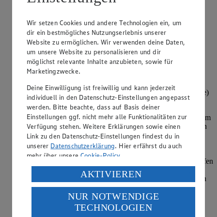
externe Inhalte laden?
Wir setzen Cookies und andere Technologien ein, um
Einmalig erlauben
dir ein bestmögliches Nutzungserlebnis unserer
Für alle Videos erlauben
Website zu ermöglichen. Wir verwenden deine Daten,
Datenschutz-Einstellungen
um unsere Website zu personalisieren und dir
Alles mit den Händen rasch zu einem geschmeidigen Teig
möglichst relevante Inhalte anzubieten, sowie für
verkneten und zu einer Kugel formen. Den Teig in Folie
Marketingzwecke.
einwickeln und ca. 30 Minuten im Kühlschrank kaltstellen.
Deine Einwilligung ist freiwillig und kann jederzeit
Backofen auf 160 Grad Umluft (180 Grad Ober-/Unterhitze)
individuell in den Datenschutz-Einstellungen angepasst
vorheizen und die Tarteform einfetten.
werden. Bitte beachte, dass auf Basis deiner
Einstellungen ggf. nicht mehr alle Funktionalitäten zur
Den Teig auf einer leicht bemehlten Arbeitsfläche ca. 2-3 mm
Verfügung stehen. Weitere Erklärungen sowie einen
dünn ausrollen. Die Tarteform mit dem Teig auskleiden, den
Rand dabei leicht andrücken und den überstehenden Teig
Link zu den Datenschutz-Einstellungen findest du in
abschneiden. Den Teigboden mehrfach mit einer Gabel
unserer
Datenschutzerklärung
. Hier erfährst du auch
einstechen. Teig mit Backpapier bedecken und mit
mehr über unsere
Cookie-Policy
.
Trockenerbsen beschweren. Tarteboden im vorgeheizten Ofen
auf der mittleren Schiene ca. 20 Minuten backen, bis der
Verarbeitung deiner personenbezogenen Daten in den
AKTIVIEREN
Rand goldbraun wird. Form herausnehmen, etwas abkühlen
USA durch Facebook und YouTube:
lassen. Trockenerbsen und Backpapier entfernen.
NUR NOTWENDIGE
Wenn du auf „Aktivieren“ klickst, willigst du im Sinne
Gelatine in kaltem Wasser einweichen. Für die Creme die
TECHNOLOGIEN
des Art. 49 Abs. 1 Satz 1 lit. a) DSGVO ein, dass deine
Erdbeeren von Grün befreien, waschen und gut abtropfen