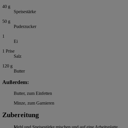
40
g
Speisestärke
50
g
Puderzucker
1
Ei
1
Prise
Salz
120
g
Butter
Außerdem:
Butter, zum Einfetten
Minze, zum Garnieren
Zubereitung
Mehl und Speisestärke mischen und auf eine Arbeitsplatte