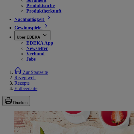
Sortiment
Produktsuche
Produktherkunft
Nachhaltigkeit
Gewinnspiele
Über EDEKA
EDEKA App
Newsletter
Verbund
Jobs
Zur Startseite
Rezeptwelt
Rezepte
Erdbeertarte
Drucken