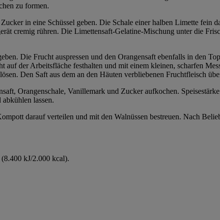
uchen zu formen.
 Zucker in eine Schüssel geben. Die Schale einer halben Limette fein d
erät cremig rühren. Die Limettensaft-Gelatine-Mischung unter die Fri
eben. Die Frucht auspressen und den Orangensaft ebenfalls in den Topf
 auf der Arbeitsfläche festhalten und mit einem kleinen, scharfen Me
lösen. Den Saft aus dem an den Häuten verbliebenen Fruchtfleisch üb
nsaft, Orangenschale, Vanillemark und Zucker aufkochen. Speisestärk
 abkühlen lassen.
pott darauf verteilen und mit den Walnüssen bestreuen. Nach Beliebe
(8.400 kJ/2.000 kcal).