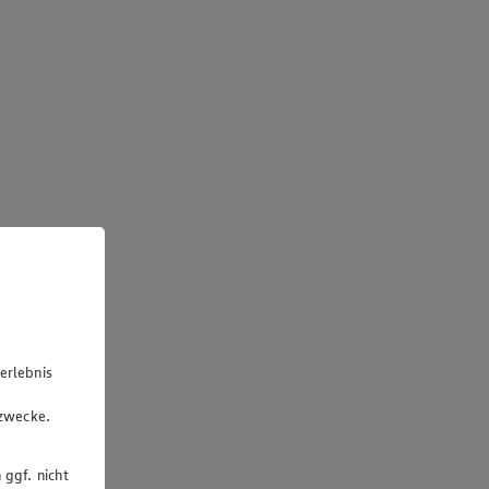
erlebnis
u
gzwecke.
 ggf. nicht