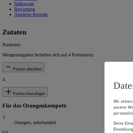
Nährwerte
Bewertung
Ähnliche Rezepte
Zutaten
Portionen
Mengenangaben beziehen sich auf
4
Portion(en).
Portion abziehen
4
Date
Portion hinzufügen
Wir setzen
Für das Orangenkompott:
unserer We
personalis
3
Orangen, unbehandelt
Deine Einwi
Einstellun
0,5