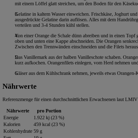
mit einem Löffel glatt streichen, um den Boden für den Käsek
Gelatine in kaltem Wasser einweichen. Frischkäse, Joghurt und
ausgedrückte Gelatine darin auflösen. Alles mit dem Handrührg
verteilen und 3-4 Stunden kühl stellen.
Von einer Orange die Schale dünn abreiben und in einen Topf g
oben und unten eine Kappe abschneiden. Die Orangen senkrecht
Zwischen den Trennwänden einschneiden und die Filets heraus
Das Vanillemark aus der halben Vanilleschote schaben. Orange
kurz aufkochen. Orangenfilets einlegen, vom Herd nehmen und
Gläser aus dem Kühlschrank nehmen, jeweils etwas Orangen-Kom
Nährwerte
Referenzmenge für einen durchschnittlichen Erwachsenen laut LMIV 
Nährwerte
pro Portion
Energie
1.922 kj (23 %)
Kalorien
459 kcal (23 %)
Kohlenhydrate
59 g
Fett
19 g