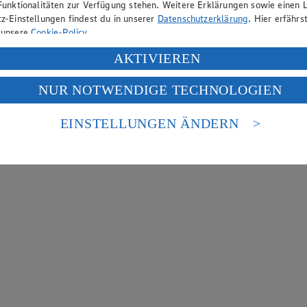
Funktionalitäten zur Verfügung stehen. Weitere Erklärungen sowie einen L
z-Einstellungen findest du in unserer
Datenschutzerklärung
. Hier erfährs
 unsere
Cookie-Policy
.
ung deiner personenbezogenen Daten in den USA durch Facebook und Yo
AKTIVIEREN
f „Aktivieren“ klickst, willigst du im Sinne des Art. 49 Abs. 1 Satz 1 lit
NUR NOTWENDIGE TECHNOLOGIEN
deine Daten in den USA verarbeitet werden. Der EuGH sieht die USA als 
 europäischen Standards nicht angemessenen Datenschutzniveau an. Es b
es Zugriffs durch US-amerikanische Behörden.
EINSTELLUNGEN ÄNDERN
nen zum Herausgeber der Seite findest du im
Impressum