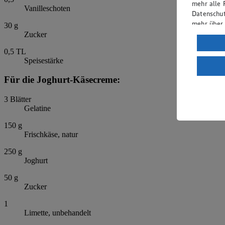
mehr alle 
Vanilleschoten
Datenschut
mehr über
30
g
Zucker
Verarbeit
0,5
TL
Wenn du au
Speisestärke
ein, dass 
einem nach
Für die Joghurt-Käsecreme:
Risiko ein
3
Blätter
Informatio
Gelatine
150
g
Frischkäse, natur
250
g
Joghurt
50
g
Zucker
1
Limette, unbehandelt