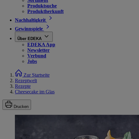
Sortiment
Produktsuche
Produktherkunft
Nachhaltigkeit
Gewinnspiele
Über EDEKA
EDEKA App
Newsletter
Verbund
Jobs
Zur Startseite
Rezeptwelt
Rezepte
Cheesecake im Glas
Drucken