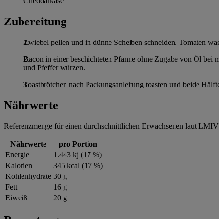
Cheddarkäse
Zubereitung
Zwiebel pellen und in dünne Scheiben schneiden. Tomaten wasc
Bacon in einer beschichteten Pfanne ohne Zugabe von Öl bei mit
und Pfeffer würzen.
Toastbrötchen nach Packungsanleitung toasten und beide Hälft
Nährwerte
Referenzmenge für einen durchschnittlichen Erwachsenen laut LMIV 
Nährwerte
pro Portion
Energie
1.443 kj (17 %)
Kalorien
345 kcal (17 %)
Kohlenhydrate
30 g
Fett
16 g
Eiweiß
20 g