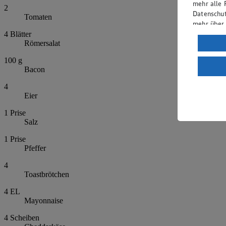
mehr alle 
2
Datenschut
Tomaten
mehr über
4
Blätter
Verarbeit
Römersalat
Wenn du au
100
g
ein, dass 
Bacon
einem nach
4
Risiko ein
Eier
Informatio
1
Prise
Salz
1
Prise
Pfeffer
4
Toastbrötchen
4
EL
Mayonnaise
4
Scheiben