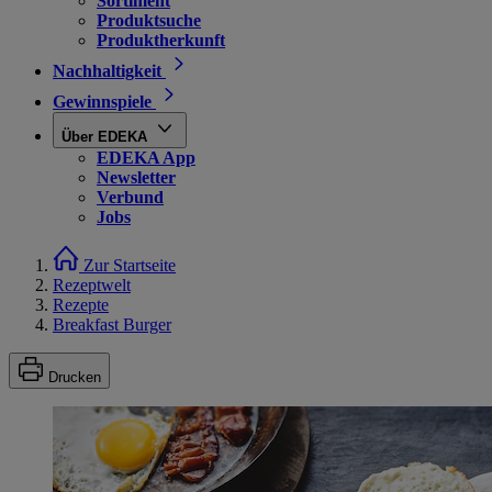
Sortiment
Produktsuche
Produktherkunft
Nachhaltigkeit
Gewinnspiele
Über EDEKA
EDEKA App
Newsletter
Verbund
Jobs
Zur Startseite
Rezeptwelt
Rezepte
Breakfast Burger
Drucken