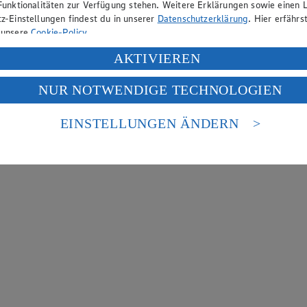
Funktionalitäten zur Verfügung stehen. Weitere Erklärungen sowie einen L
z-Einstellungen findest du in unserer
Datenschutzerklärung
. Hier erfährs
 unsere
Cookie-Policy
.
ung deiner personenbezogenen Daten in den USA durch Facebook und Yo
AKTIVIEREN
f „Aktivieren“ klickst, willigst du im Sinne des Art. 49 Abs. 1 Satz 1 lit
NUR NOTWENDIGE TECHNOLOGIEN
deine Daten in den USA verarbeitet werden. Der EuGH sieht die USA als 
 europäischen Standards nicht angemessenen Datenschutzniveau an. Es b
es Zugriffs durch US-amerikanische Behörden.
EINSTELLUNGEN ÄNDERN
nen zum Herausgeber der Seite findest du im
Impressum