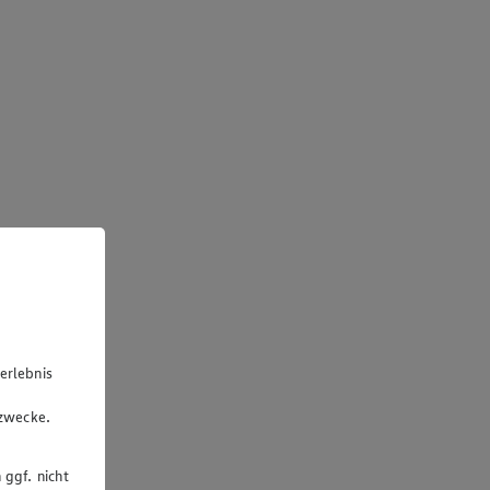
erlebnis
u
gzwecke.
 ggf. nicht