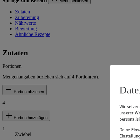
Springe zum Bereich
Menü schließen
Zutaten
Zubereitung
Nährwerte
Bewertung
Ähnliche Rezepte
Zutaten
Portionen
Mengenangaben beziehen sich auf
4
Portion(en).
Date
Portion abziehen
4
Wir setzen
unserer We
Portion hinzufügen
personalis
1
Deine Einwi
Zwiebel
Einstellun